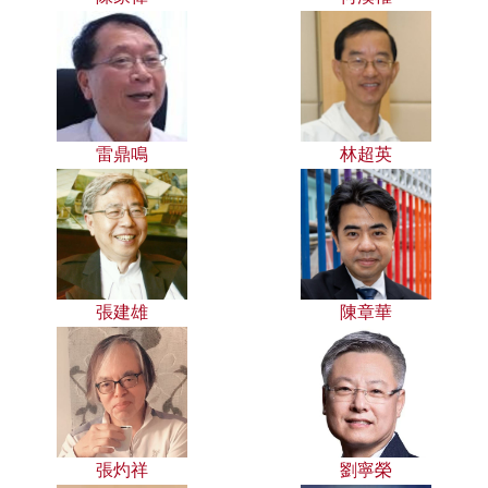
雷鼎鳴
林超英
張建雄
陳章華
張灼祥
劉寧榮