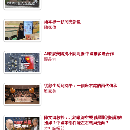
繪本界一顆閃亮新星
陳家偉
AI發展美國搞小院高牆 中國推多邊合作
關品方
從顧生岳到沈平：一個座右銘的兩代傳承
劉家美
陳文鴻教授：北約縱深空襲 俄羅斯瀕臨戰敗
邊緣？中國零部件能左右戰局走向？
本社編輯部