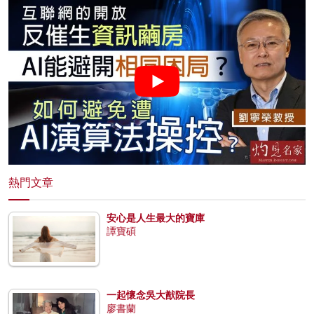
熱門文章
安心是人生最大的寶庫
譚寶碩
一起懷念吳大猷院長
廖書蘭