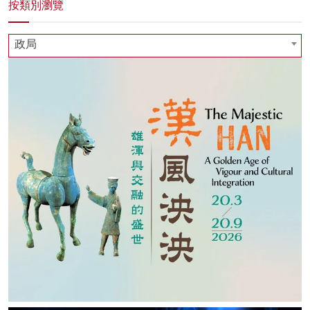
按類別瀏覽
政局