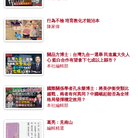
行為不檢 培育教化才能治本
陳家偉
關品方博士：台灣九合一選舉 民進黨大失人
心 藍白合作有望拿下七成以上縣市？
本社編輯部
國際關係學者孔永樂博士：將美伊衝突類比
越戰，兩者有何異同？中國崛起能否為全球
格局發揮穩定效用？
本社編輯部
葛亮：見南山
編輯精選