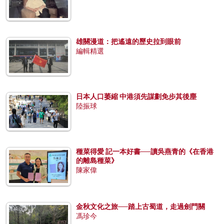
雄關漫道：把遙遠的歷史拉到眼前
編輯精選
日本人口萎縮 中港須先謀劃免步其後塵
陸振球
種菜得愛 記一本好書──讀吳燕青的《在香港
的離島種菜》
陳家偉
金秋文化之旅──踏上古蜀道，走過劍門關
馮珍今