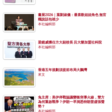
書展2026｜葉劉淑儀：最喜歡姐姐角色 無官
職說話包袱少
本社編輯部
梁鏡威獲任方大副校長 呂大樂加盟社科院
本社編輯部
香港五年規劃須提前布局大鵬灣
來文
兔主席：美伊停戰協議變衝突導火線，雙方
為何重啟戰爭？伊朗一早洞悉特朗普虛張聲
勢？
本社編輯部