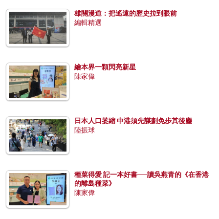
雄關漫道：把遙遠的歷史拉到眼前
編輯精選
繪本界一顆閃亮新星
陳家偉
日本人口萎縮 中港須先謀劃免步其後塵
陸振球
種菜得愛 記一本好書──讀吳燕青的《在香港
的離島種菜》
陳家偉