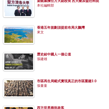
梁鏡威獲任方大副校長 呂大樂加盟社科院
本社編輯部
香港五年規劃須提前布局大鵬灣
來文
歷史給中國人一個公道
張建雄
市區再生局範式實現真正的市區重建3.0
張量童
西方世界兩批政客