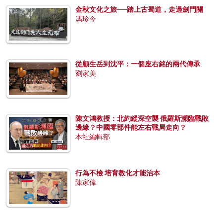
金秋文化之旅──踏上古蜀道，走過劍門關
馮珍今
從顧生岳到沈平：一個座右銘的兩代傳承
劉家美
陳文鴻教授：北約縱深空襲 俄羅斯瀕臨戰敗
邊緣？中國零部件能左右戰局走向？
本社編輯部
行為不檢 培育教化才能治本
陳家偉