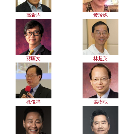
高希均
黃珍妮
蔣匡文
林超英
徐俊祥
張樹槐