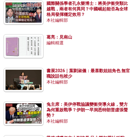
國際關係學者孔永樂博士：將美伊衝突類比
越戰，兩者有何異同？中國崛起能否為全球
格局發揮穩定效用？
本社編輯部
葛亮：見南山
編輯精選
書展2026｜葉劉淑儀：最喜歡姐姐角色 無官
職說話包袱少
本社編輯部
兔主席：美伊停戰協議變衝突導火線，雙方
為何重啟戰爭？伊朗一早洞悉特朗普虛張聲
勢？
本社編輯部