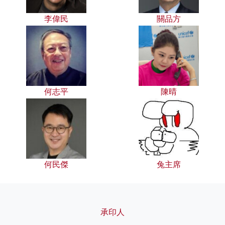
李偉民
關品方
何志平
陳晴
何民傑
兔主席
承印人