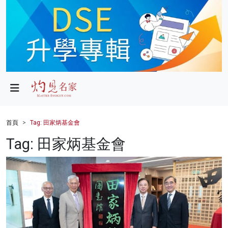
政局
教育
文化
財經
首頁
Tag: 田家炳基金會
生活
Tag: 田家炳基金會
健康
商業
科技
影片