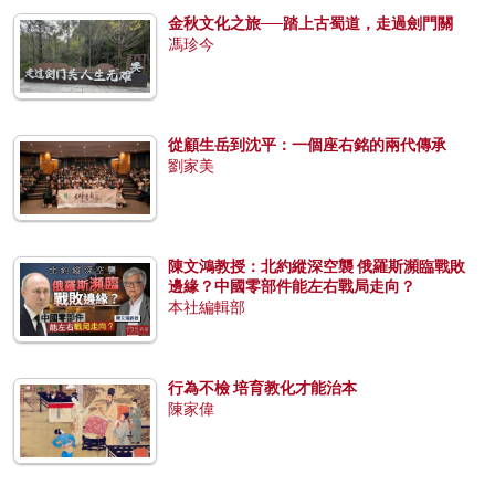
金秋文化之旅──踏上古蜀道，走過劍門關
馮珍今
從顧生岳到沈平：一個座右銘的兩代傳承
劉家美
陳文鴻教授：北約縱深空襲 俄羅斯瀕臨戰敗
邊緣？中國零部件能左右戰局走向？
本社編輯部
行為不檢 培育教化才能治本
陳家偉