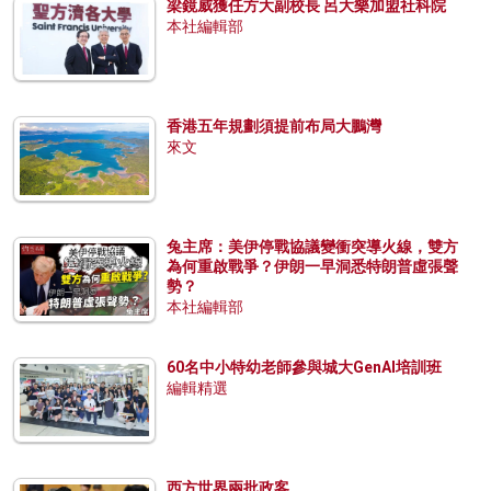
梁鏡威獲任方大副校長 呂大樂加盟社科院
本社編輯部
香港五年規劃須提前布局大鵬灣
來文
兔主席：美伊停戰協議變衝突導火線，雙方
為何重啟戰爭？伊朗一早洞悉特朗普虛張聲
勢？
本社編輯部
60名中小特幼老師參與城大GenAI培訓班
編輯精選
西方世界兩批政客