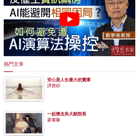
熱門文章
安心是人生最大的寶庫
譚寶碩
一起懷念吳大猷院長
廖書蘭