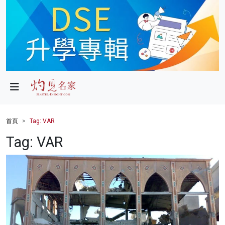
政局
教育
文化
財經
首頁
Tag: VAR
生活
Tag: VAR
健康
商業
科技
影片