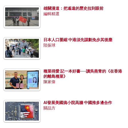
雄關漫道：把遙遠的歷史拉到眼前
編輯精選
日本人口萎縮 中港須先謀劃免步其後塵
陸振球
種菜得愛 記一本好書──讀吳燕青的《在香港
的離島種菜》
陳家偉
AI發展美國搞小院高牆 中國推多邊合作
關品方