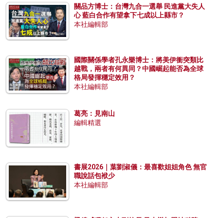
關品方博士：台灣九合一選舉 民進黨大失人
心 藍白合作有望拿下七成以上縣市？
本社編輯部
國際關係學者孔永樂博士：將美伊衝突類比
越戰，兩者有何異同？中國崛起能否為全球
格局發揮穩定效用？
本社編輯部
葛亮：見南山
編輯精選
書展2026｜葉劉淑儀：最喜歡姐姐角色 無官
職說話包袱少
本社編輯部