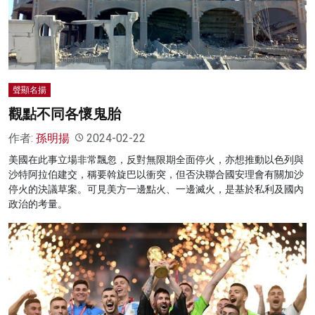
名家榜
灼見活動
關於我們
聲顯名揚
觀點不同各懷鬼胎
作者:
孫明揚
2024-02-22
美國在此事立場非常飄忽，反對無限期全面停火，亦想推動以色列與
沙特阿拉伯建交，稱要斡旋巴以衝突，但否決聯合國安理會有關加沙
停火的決議草案。可見美方一邊點火、一邊滅火，是基於私利及國內
政治的考量。