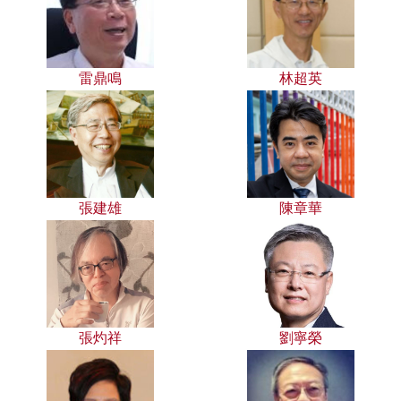
雷鼎鳴
林超英
張建雄
陳章華
張灼祥
劉寧榮