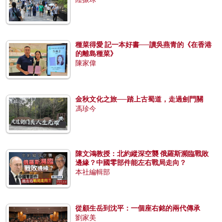
種菜得愛 記一本好書──讀吳燕青的《在香港
的離島種菜》
陳家偉
金秋文化之旅──踏上古蜀道，走過劍門關
馮珍今
陳文鴻教授：北約縱深空襲 俄羅斯瀕臨戰敗
邊緣？中國零部件能左右戰局走向？
本社編輯部
從顧生岳到沈平：一個座右銘的兩代傳承
劉家美