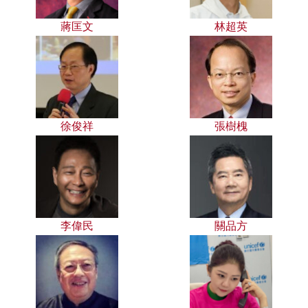
蔣匡文
林超英
徐俊祥
張樹槐
李偉民
關品方