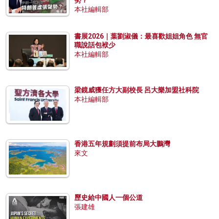
本社編輯部
書展2026｜葉劉淑儀：最喜歡姐姐角色 無官
職說話包袱少
本社編輯部
梁鏡威獲任方大副校長 呂大樂加盟社科院
本社編輯部
香港五年規劃須提前布局大鵬灣
來文
歷史給中國人一個公道
張建雄