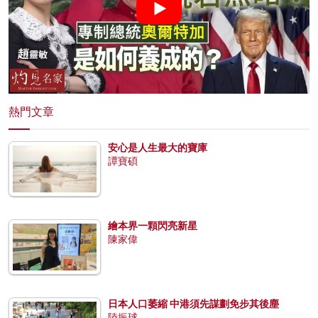
熱門文章
安心是人生最大的寶庫
譚寶碩
繪本界一顆閃亮新星
陳家偉
日本人口萎縮 中港須先謀劃免步其後塵
陸振球