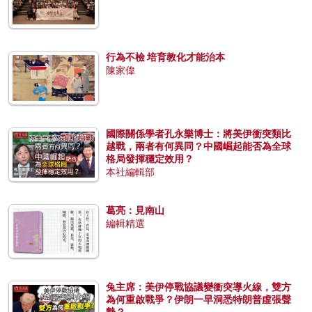
行為不檢 培育教化才能治本
陳家偉
國際關係學者孔永樂博士：將美伊衝突類比
越戰，兩者有何異同？中國崛起能否為全球
格局發揮穩定效用？
本社編輯部
葛亮：見南山
編輯精選
兔主席：美伊停戰協議變衝突導火線，雙方
為何重啟戰爭？伊朗一早洞悉特朗普虛張聲
勢？