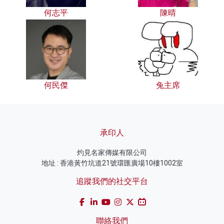
何志平
陳晴
何民傑
兔主席
承印人
灼見名家傳媒有限公司
地址 : 香港黃竹坑道21號環匯廣場10樓1002室
追蹤我們的社交平台
聯絡我們