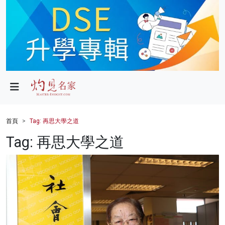
政局
教育
文化
財經
首頁
Tag: 再思大學之道
生活
Tag: 再思大學之道
健康
商業
科技
影片