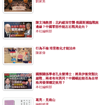
劉家美
陳文鴻教授：北約縱深空襲 俄羅斯瀕臨戰敗
邊緣？中國零部件能左右戰局走向？
本社編輯部
行為不檢 培育教化才能治本
陳家偉
國際關係學者孔永樂博士：將美伊衝突類比
越戰，兩者有何異同？中國崛起能否為全球
格局發揮穩定效用？
本社編輯部
葛亮：見南山
編輯精選