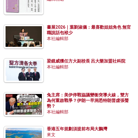
書展2026｜葉劉淑儀：最喜歡姐姐角色 無官
職說話包袱少
本社編輯部
梁鏡威獲任方大副校長 呂大樂加盟社科院
本社編輯部
兔主席：美伊停戰協議變衝突導火線，雙方
為何重啟戰爭？伊朗一早洞悉特朗普虛張聲
勢？
本社編輯部
香港五年規劃須提前布局大鵬灣
來文