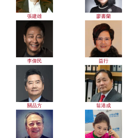
張建雄
廖書蘭
李偉民
益行
關品方
翁港成