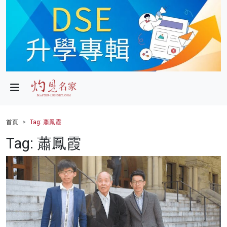
政局
教育
文化
財經
首頁
Tag: 蕭鳳霞
生活
Tag: 蕭鳳霞
健康
商業
科技
影片