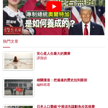
熱門文章
安心是人生最大的寶庫
譚寶碩
雄關漫道：把遙遠的歷史拉到眼前
編輯精選
日本人口萎縮 中港須先謀劃免步其後塵