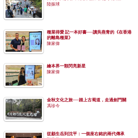
陸振球
種菜得愛 記一本好書──讀吳燕青的《在香港
的離島種菜》
陳家偉
繪本界一顆閃亮新星
陳家偉
金秋文化之旅──踏上古蜀道，走過劍門關
馮珍今
從顧生岳到沈平：一個座右銘的兩代傳承