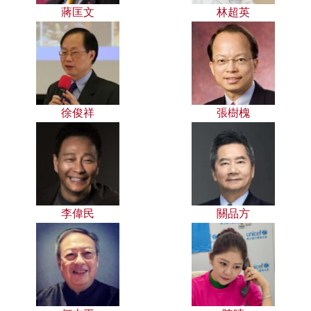
蔣匡文
林超英
徐俊祥
張樹槐
李偉民
關品方