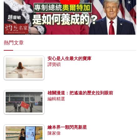
熱門文章
安心是人生最大的寶庫
譚寶碩
雄關漫道：把遙遠的歷史拉到眼前
編輯精選
繪本界一顆閃亮新星
陳家偉