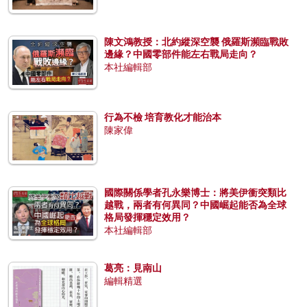
陳文鴻教授：北約縱深空襲 俄羅斯瀕臨戰敗
邊緣？中國零部件能左右戰局走向？
本社編輯部
行為不檢 培育教化才能治本
陳家偉
國際關係學者孔永樂博士：將美伊衝突類比
越戰，兩者有何異同？中國崛起能否為全球
格局發揮穩定效用？
本社編輯部
葛亮：見南山
編輯精選