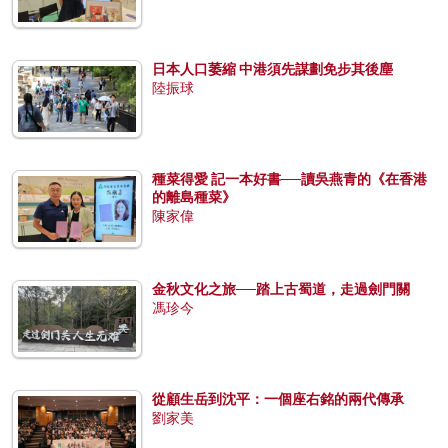
日本人口萎縮 中港須先謀劃免步其後塵
陸振球
種菜得愛 記一本好書──讀吳燕青的《在香港
的離島種菜》
陳家偉
金秋文化之旅──踏上古蜀道，走過劍門關
馮珍今
從顧生岳到沈平：一個座右銘的兩代傳承
劉家美