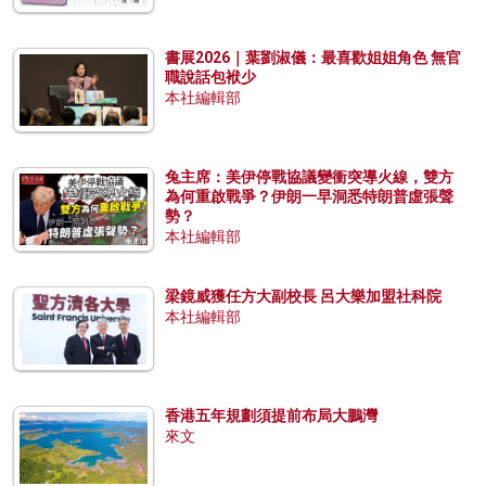
書展2026｜葉劉淑儀：最喜歡姐姐角色 無官
職說話包袱少
本社編輯部
兔主席：美伊停戰協議變衝突導火線，雙方
為何重啟戰爭？伊朗一早洞悉特朗普虛張聲
勢？
本社編輯部
梁鏡威獲任方大副校長 呂大樂加盟社科院
本社編輯部
香港五年規劃須提前布局大鵬灣
來文