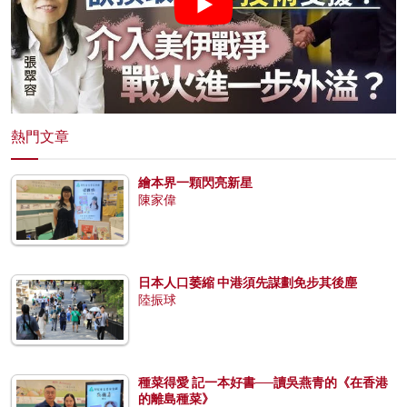
熱門文章
繪本界一顆閃亮新星
陳家偉
日本人口萎縮 中港須先謀劃免步其後塵
陸振球
種菜得愛 記一本好書──讀吳燕青的《在香港
的離島種菜》