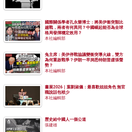
國際關係學者孔永樂博士：將美伊衝突類比
越戰，兩者有何異同？中國崛起能否為全球
格局發揮穩定效用？
本社編輯部
兔主席：美伊停戰協議變衝突導火線，雙方
為何重啟戰爭？伊朗一早洞悉特朗普虛張聲
勢？
本社編輯部
書展2026｜葉劉淑儀：最喜歡姐姐角色 無官
職說話包袱少
本社編輯部
歷史給中國人一個公道
張建雄