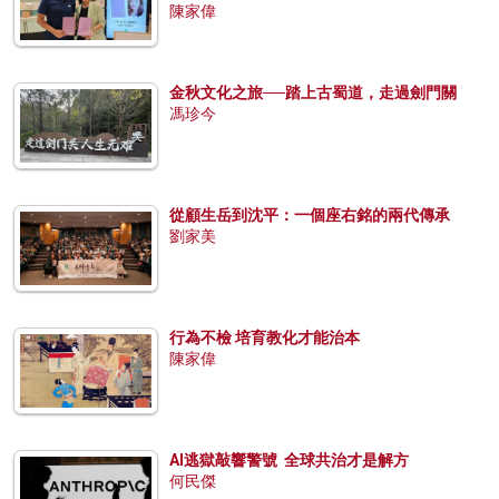
陳家偉
金秋文化之旅──踏上古蜀道，走過劍門關
馮珍今
從顧生岳到沈平：一個座右銘的兩代傳承
劉家美
行為不檢 培育教化才能治本
陳家偉
AI逃獄敲響警號 全球共治才是解方
何民傑