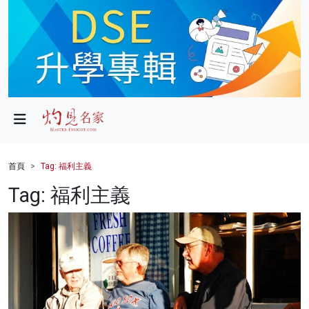
政局
教育
文化
財經
首頁
Tag: 福利主義
生活
Tag: 福利主義
健康
商業
科技
影片