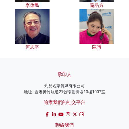
李偉民
關品方
何志平
陳晴
承印人
灼見名家傳媒有限公司
地址 : 香港黃竹坑道21號環匯廣場10樓1002室
追蹤我們的社交平台
聯絡我們