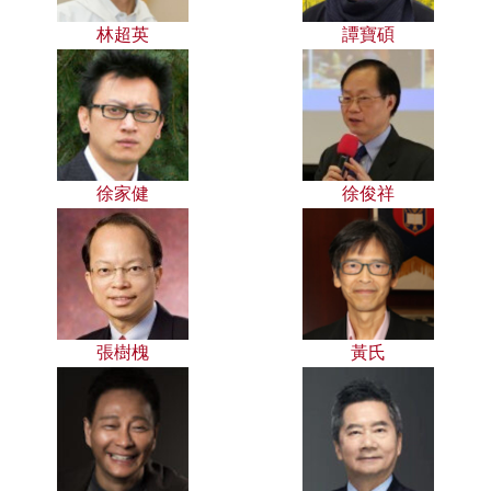
林超英
譚寶碩
徐家健
徐俊祥
張樹槐
黃氏