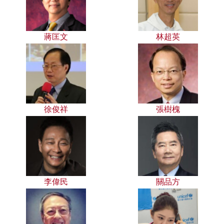
蔣匡文
林超英
徐俊祥
張樹槐
李偉民
關品方