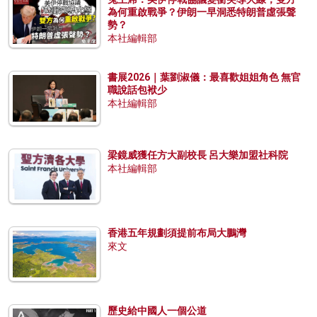
為何重啟戰爭？伊朗一早洞悉特朗普虛張聲
勢？
本社編輯部
書展2026｜葉劉淑儀：最喜歡姐姐角色 無官
職說話包袱少
本社編輯部
梁鏡威獲任方大副校長 呂大樂加盟社科院
本社編輯部
香港五年規劃須提前布局大鵬灣
來文
歷史給中國人一個公道