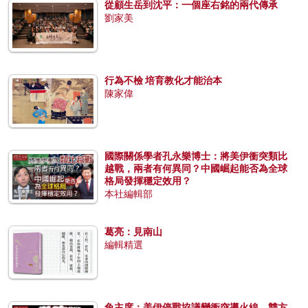
從顧生岳到沈平：一個座右銘的兩代傳承
劉家美
行為不檢 培育教化才能治本
陳家偉
國際關係學者孔永樂博士：將美伊衝突類比
越戰，兩者有何異同？中國崛起能否為全球
格局發揮穩定效用？
本社編輯部
葛亮：見南山
編輯精選
兔主席：美伊停戰協議變衝突導火線，雙方