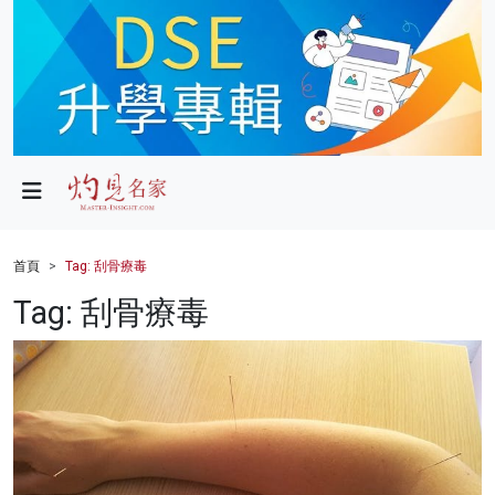
政局
教育
文化
財經
首頁
Tag: 刮骨療毒
生活
Tag: 刮骨療毒
健康
商業
科技
影片