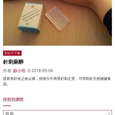
名家榜
灼見活動
關於我們
對症不下藥
針刺麻醉
作者:
顧小培
2018-05-06
從前有針灸之術止痛，但現今不再受針刺之苦，可求助於天然補健食
品。
按類別瀏覽
政局