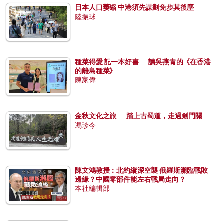
日本人口萎縮 中港須先謀劃免步其後塵
陸振球
種菜得愛 記一本好書──讀吳燕青的《在香港
的離島種菜》
陳家偉
金秋文化之旅──踏上古蜀道，走過劍門關
馮珍今
陳文鴻教授：北約縱深空襲 俄羅斯瀕臨戰敗
邊緣？中國零部件能左右戰局走向？
本社編輯部