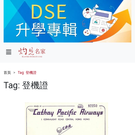
政局
教育
文化
財經
首頁
Tag: 登機證
生活
Tag: 登機證
健康
商業
科技
影片