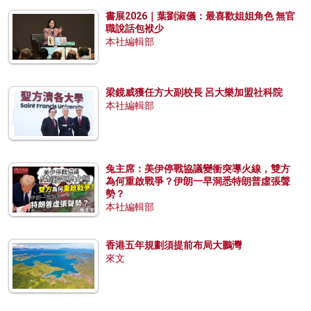
書展2026｜葉劉淑儀：最喜歡姐姐角色 無官
職說話包袱少
本社編輯部
梁鏡威獲任方大副校長 呂大樂加盟社科院
本社編輯部
兔主席：美伊停戰協議變衝突導火線，雙方
為何重啟戰爭？伊朗一早洞悉特朗普虛張聲
勢？
本社編輯部
香港五年規劃須提前布局大鵬灣
來文