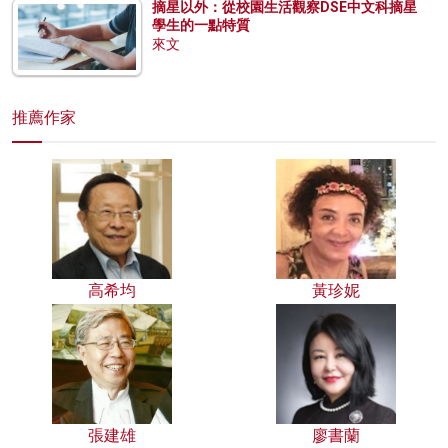
摘星以外：從校園生活觀察DSE中文科摘星
學生的一點特質
來文
推薦作家
高希均
黃珍妮
張建雄
廖書蘭