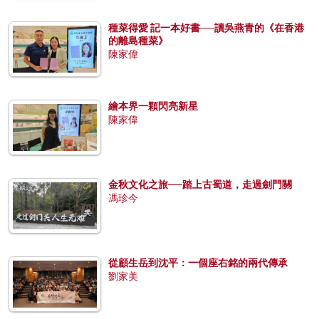
種菜得愛 記一本好書──讀吳燕青的《在香港
的離島種菜》
陳家偉
繪本界一顆閃亮新星
陳家偉
金秋文化之旅──踏上古蜀道，走過劍門關
馮珍今
從顧生岳到沈平：一個座右銘的兩代傳承
劉家美