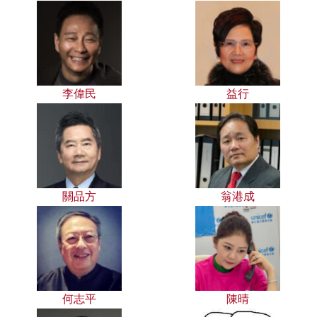
李偉民
益行
關品方
翁港成
何志平
陳晴