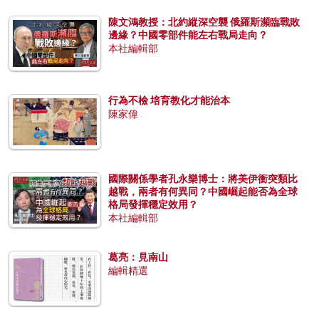
陳文鴻教授：北約縱深空襲 俄羅斯瀕臨戰敗
邊緣？中國零部件能左右戰局走向？
本社編輯部
行為不檢 培育教化才能治本
陳家偉
國際關係學者孔永樂博士：將美伊衝突類比
越戰，兩者有何異同？中國崛起能否為全球
格局發揮穩定效用？
本社編輯部
葛亮：見南山
編輯精選