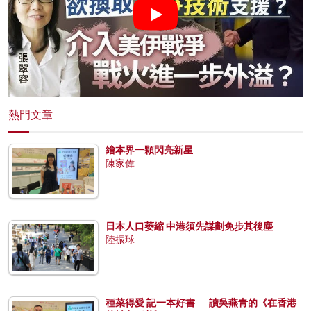
熱門文章
繪本界一顆閃亮新星
陳家偉
日本人口萎縮 中港須先謀劃免步其後塵
陸振球
種菜得愛 記一本好書──讀吳燕青的《在香港