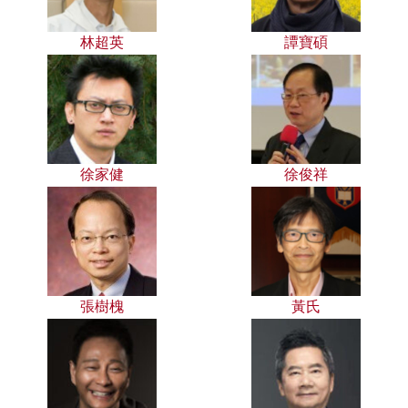
林超英
譚寶碩
徐家健
徐俊祥
張樹槐
黃氏