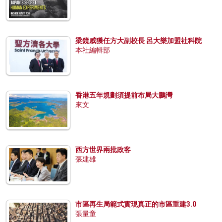
梁鏡威獲任方大副校長 呂大樂加盟社科院
本社編輯部
香港五年規劃須提前布局大鵬灣
來文
西方世界兩批政客
張建雄
市區再生局範式實現真正的市區重建3.0
張量童