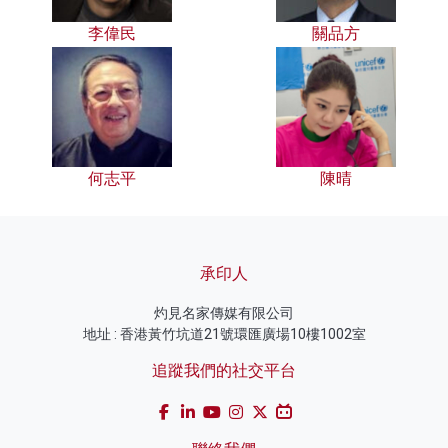
李偉民
關品方
何志平
陳晴
承印人
灼見名家傳媒有限公司
地址 : 香港黃竹坑道21號環匯廣場10樓1002室
追蹤我們的社交平台