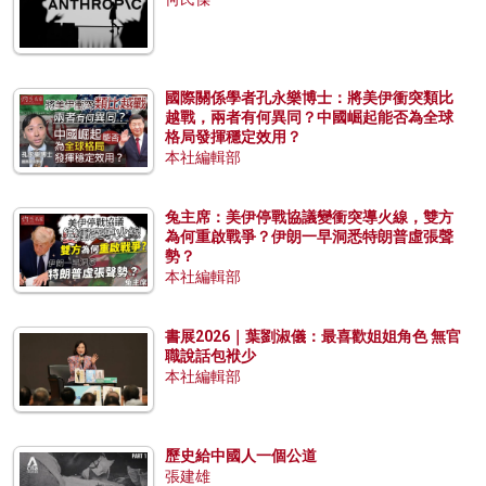
國際關係學者孔永樂博士：將美伊衝突類比
越戰，兩者有何異同？中國崛起能否為全球
格局發揮穩定效用？
本社編輯部
兔主席：美伊停戰協議變衝突導火線，雙方
為何重啟戰爭？伊朗一早洞悉特朗普虛張聲
勢？
本社編輯部
書展2026｜葉劉淑儀：最喜歡姐姐角色 無官
職說話包袱少
本社編輯部
歷史給中國人一個公道
張建雄