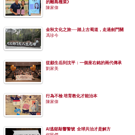
的離島種菜》
陳家偉
金秋文化之旅──踏上古蜀道，走過劍門關
馮珍今
從顧生岳到沈平：一個座右銘的兩代傳承
劉家美
行為不檢 培育教化才能治本
陳家偉
AI逃獄敲響警號 全球共治才是解方
何民傑