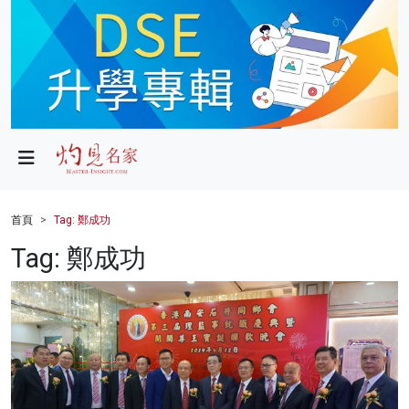
政局
教育
文化
財經
首頁
Tag: 鄭成功
生活
Tag: 鄭成功
健康
商業
科技
影片