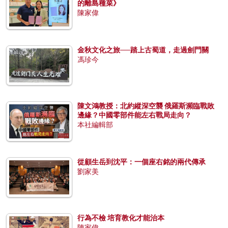
的離島種菜》
陳家偉
金秋文化之旅──踏上古蜀道，走過劍門關
馮珍今
陳文鴻教授：北約縱深空襲 俄羅斯瀕臨戰敗
邊緣？中國零部件能左右戰局走向？
本社編輯部
從顧生岳到沈平：一個座右銘的兩代傳承
劉家美
行為不檢 培育教化才能治本
陳家偉