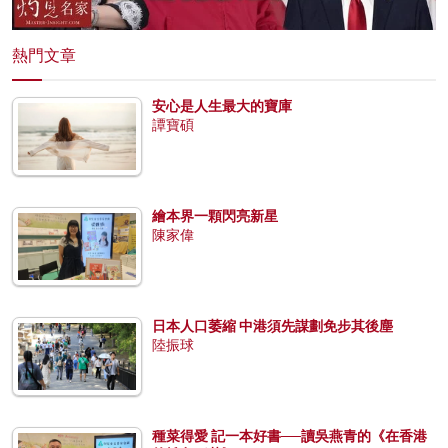
熱門文章
安心是人生最大的寶庫
譚寶碩
繪本界一顆閃亮新星
陳家偉
日本人口萎縮 中港須先謀劃免步其後塵
陸振球
種菜得愛 記一本好書──讀吳燕青的《在香港