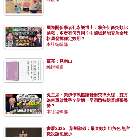
國際關係學者孔永樂博士：將美伊衝突類比
越戰，兩者有何異同？中國崛起能否為全球
格局發揮穩定效用？
本社編輯部
葛亮：見南山
編輯精選
兔主席：美伊停戰協議變衝突導火線，雙方
為何重啟戰爭？伊朗一早洞悉特朗普虛張聲
勢？
本社編輯部
書展2026｜葉劉淑儀：最喜歡姐姐角色 無官
職說話包袱少