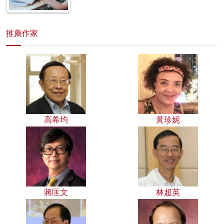
推薦作家
高希均
黃珍妮
蔣匡文
林超英