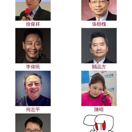
徐俊祥
張樹槐
李偉民
關品方
何志平
陳晴