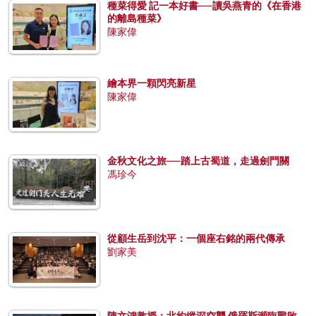
種菜得愛 記一本好書──讀吳燕青的《在香港
的離島種菜》
陳家偉
繪本界一顆閃亮新星
陳家偉
金秋文化之旅──踏上古蜀道，走過劍門關
馮珍今
從顧生岳到沈平：一個座右銘的兩代傳承
劉家美
陳文鴻教授：北約縱深空襲 俄羅斯瀕臨戰敗