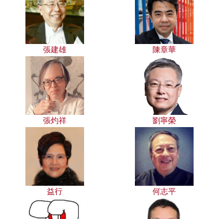
張建雄
陳章華
張灼祥
劉寧榮
益行
何志平