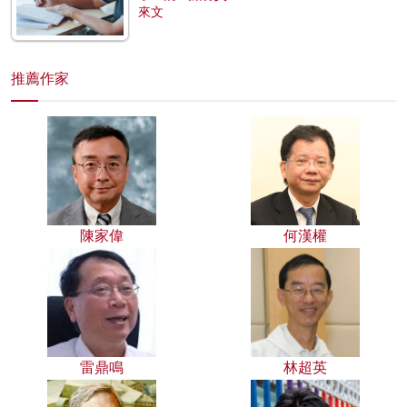
來文
推薦作家
陳家偉
何漢權
雷鼎鳴
林超英