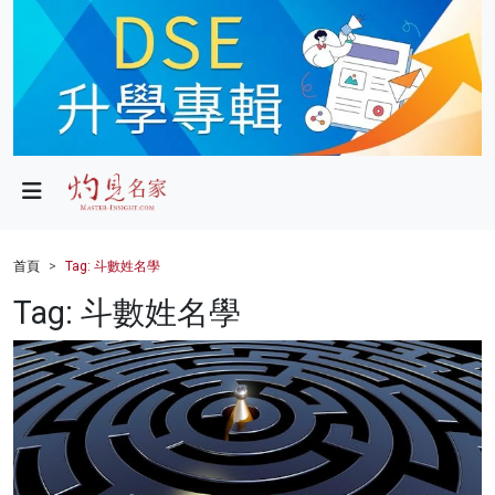
政局
教育
文化
財經
首頁
Tag: 斗數姓名學
生活
Tag: 斗數姓名學
健康
商業
科技
影片