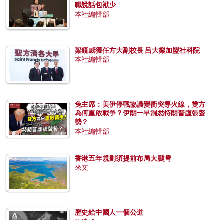
職說話包袱少
本社編輯部
梁鏡威獲任方大副校長 呂大樂加盟社科院
本社編輯部
兔主席：美伊停戰協議變衝突導火線，雙方
為何重啟戰爭？伊朗一早洞悉特朗普虛張聲
勢？
本社編輯部
香港五年規劃須提前布局大鵬灣
來文
歷史給中國人一個公道