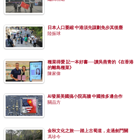
日本人口萎縮 中港須先謀劃免步其後塵
陸振球
種菜得愛 記一本好書──讀吳燕青的《在香港
的離島種菜》
陳家偉
AI發展美國搞小院高牆 中國推多邊合作
關品方
金秋文化之旅──踏上古蜀道，走過劍門關
馮珍今