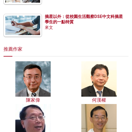
摘星以外：從校園生活觀察DSE中文科摘星
學生的一點特質
來文
推薦作家
陳家偉
何漢權