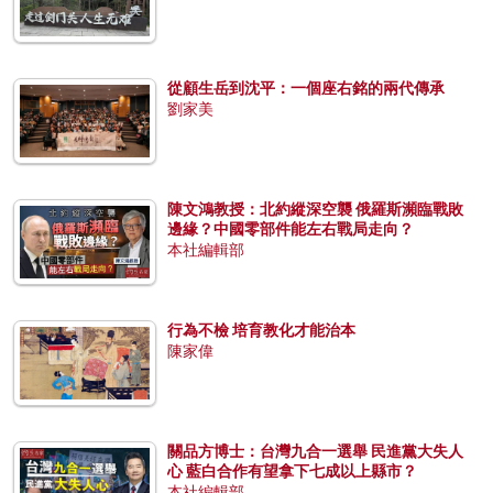
從顧生岳到沈平：一個座右銘的兩代傳承
劉家美
陳文鴻教授：北約縱深空襲 俄羅斯瀕臨戰敗
邊緣？中國零部件能左右戰局走向？
本社編輯部
行為不檢 培育教化才能治本
陳家偉
關品方博士：台灣九合一選舉 民進黨大失人
心 藍白合作有望拿下七成以上縣市？
本社編輯部