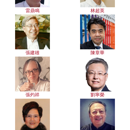
雷鼎鳴
林超英
張建雄
陳章華
張灼祥
劉寧榮