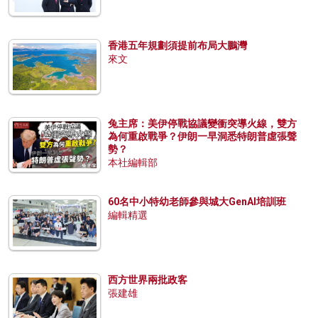
香港五年規劃須提前布局大鵬灣
來文
兔主席：美伊停戰協議變衝突導火線，雙方
為何重啟戰爭？伊朗一早洞悉特朗普虛張聲
勢？
本社編輯部
60名中小特幼老師參與城大GenAI培訓班
編輯精選
西方世界兩批政客
張建雄