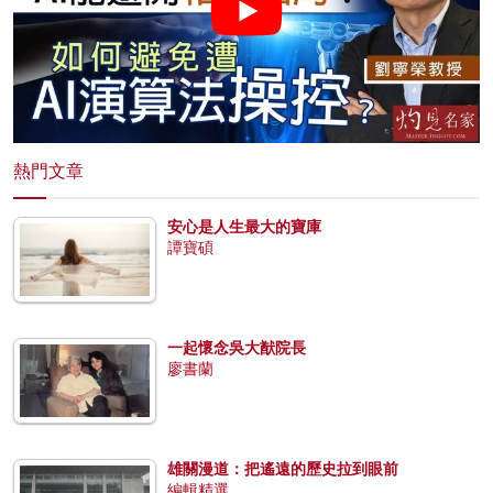
熱門文章
安心是人生最大的寶庫
譚寶碩
一起懷念吳大猷院長
廖書蘭
雄關漫道：把遙遠的歷史拉到眼前
編輯精選