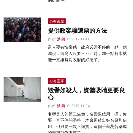
的好夥伴。
心有靈犀
提供政客騙選票的方法
作者:
洪 蘭
2017-11-11
富人要有快樂感，政府必須不停的一點一點
減稅，而窮人只要三不五時，加一點薪水就
能一直維持對政府的好感了。
心有靈犀
毀譽如殺人，媒體吸睛更要良
心
作者:
洪 蘭
2017-11-04
名譽是人的第二生命，名譽跟信用一樣，你
要一直不停的堅持，才會累積出好名譽和信
用，但只要一次不誠實，這個千辛萬苦築成
的鷹架就倒下來了。