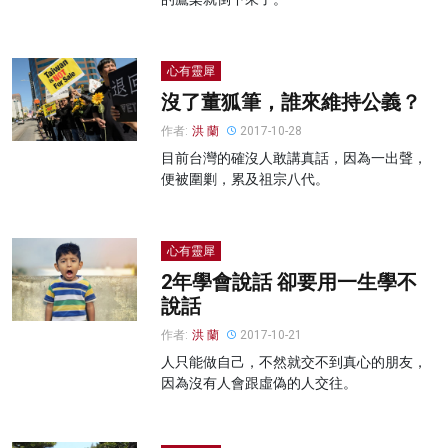
心有靈犀
沒了董狐筆，誰來維持公義？
作者:
洪 蘭
2017-10-28
目前台灣的確沒人敢講真話，因為一出聲，
便被圍剿，累及祖宗八代。
心有靈犀
2年學會說話 卻要用一生學不
說話
作者:
洪 蘭
2017-10-21
人只能做自己，不然就交不到真心的朋友，
因為沒有人會跟虛偽的人交往。