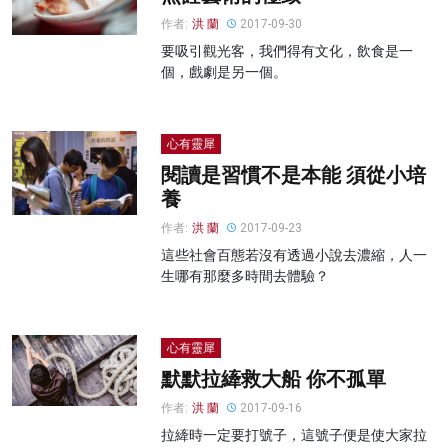
作者:
洪 蘭
2017-09-30
要吸引觀光客，我們得有文化，飲食是一
個，戲劇是另一個。
心有靈犀
閱讀是習慣不是本能 須從小培
養
作者:
洪 蘭
2017-09-23
這些社會百態若沒有透過小說去濃縮，人一
生哪有那麼多時間去體驗？
心有靈犀
默默拉縴救大船 你不孤單
作者:
洪 蘭
2017-09-16
拉縴時一定要打號子，這號子便是使大家拉