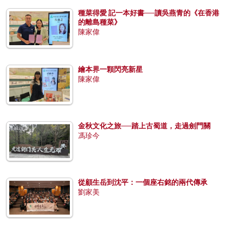
種菜得愛 記一本好書──讀吳燕青的《在香港
的離島種菜》
陳家偉
繪本界一顆閃亮新星
陳家偉
金秋文化之旅──踏上古蜀道，走過劍門關
馮珍今
從顧生岳到沈平：一個座右銘的兩代傳承
劉家美