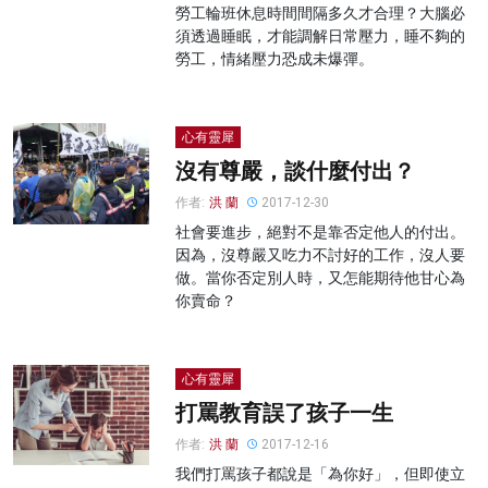
勞工輪班休息時間間隔多久才合理？大腦必
須透過睡眠，才能調解日常壓力，睡不夠的
勞工，情緒壓力恐成未爆彈。
心有靈犀
沒有尊嚴，談什麼付出？
作者:
洪 蘭
2017-12-30
社會要進步，絕對不是靠否定他人的付出。
因為，沒尊嚴又吃力不討好的工作，沒人要
做。當你否定別人時，又怎能期待他甘心為
你賣命？
心有靈犀
打罵教育誤了孩子一生
作者:
洪 蘭
2017-12-16
我們打罵孩子都說是「為你好」，但即使立