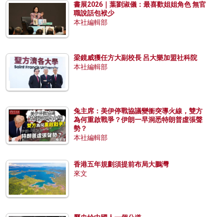
書展2026｜葉劉淑儀：最喜歡姐姐角色 無官
職說話包袱少
本社編輯部
梁鏡威獲任方大副校長 呂大樂加盟社科院
本社編輯部
兔主席：美伊停戰協議變衝突導火線，雙方
為何重啟戰爭？伊朗一早洞悉特朗普虛張聲
勢？
本社編輯部
香港五年規劃須提前布局大鵬灣
來文