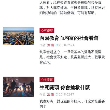
人家看，現在知道看電視是被動的接受資
訊，對大腦沒好處。平日多用腦，維持神經
細胞功能的「認知儲備」可能有幫助。
心有靈犀
向因教育而均富的社會看齊
作者:
洪 蘭
2018-02-24
飢寒會起盜心，一旦最基本的溫飽不能滿
足，社會便不安定，貧富差距拉大，戰爭就
會起來。
心有靈犀
生死關頭 你會搶救什麼
作者:
洪 蘭
2018-02-17
我也好奇，對現在的年輕人，什麼才是重要
的？