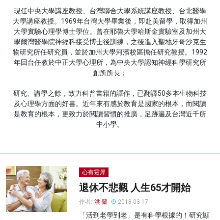
現任中央大學講座教授、台灣聯合大學系統講座教授、台北醫學
名家榜
大學講座教授。1969年台灣大學畢業後，即赴美留學，取得加州
大學實驗心理學博士學位。曾在耶魯大學哈斯金實驗室及加州大
灼見活動
學爾灣醫學院神經科接受博士後訓練，之後進入聖地牙哥沙克生
物研究所任研究員，並於加州大學河濱校區擔任研究教授。1992
關於我們
年回台任教於中正大學心理所，為中央大學認知神經科學研究所
創所所長；
研究、講學之餘，致力科普書籍的譯作，已翻譯50多本生物科技
及心理學方面的好書。近年來有感於教育是國家的根本，而閱讀
是教育的根本，更致力於閱讀習慣的推廣，足跡遍及台灣近千所
中小學。
心有靈犀
退休不悲觀 人生65才開始
作者:
洪 蘭
2018-03-17
「活到老學到老」是有科學根據的！研究顯