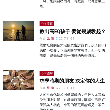
一斑。別讓自己因為一時戲言，成為悲劇主
角。
心有靈犀
教出高EQ孩子 要從幾歲教起？
作者:
洪 蘭
2017-11-25
震驚社會的台大潑酸案告訴我們，孩子的EQ
應從小培養，不該忽略學前教育。但一切的
前提，是先給老師一個好的教學環境。
心有靈犀
求學時期的朋友 決定你的人生
作者:
洪 蘭
2017-11-18
人的社會化是和同儕完成的，年輕人尤其易
受到朋友影響。在求學時期，團體生活正好
學習與人相處，幸運的話更可能遇見一輩子