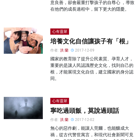
意良善，卻會嚴重打擊孩子的自尊心 ，導致
在他們的成長過程中，留下更大的隱憂。
心有靈犀
培養文化自信讓孩子有「根」
作者:
洪 蘭
2017-12-09
國家的教育除了提升公民素質、孕育人才，
重要的是讓人民認識歷史文化，找到自己的
根，才能展現文化自信，建立國家的身分認
同。
心有靈犀
寧吃過頭飯，莫說過頭話
作者:
洪 蘭
2017-12-02
無心的惡作劇，能讓人莞爾，也能釀成大
禍，從古代警世寓言，和現代社會新聞可見