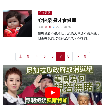
心有靈犀
心快樂 身才會健康
作者:
洪 蘭
2017-08-26
傷風感冒不是絕症，流幾天鼻涕不會怎樣，
但被拋棄的恐懼卻是久久忘不掉的。
上一頁
4
5
6
7
8
下一頁