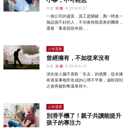
小事，不可輕忽
作者:
洪 蘭
2018-01-27
一個公司的盛衰，員工是關鍵，萬一聘進一
個品德不好的人，不但會拆散原來的團隊，
還會「養老鼠咬布袋」。
心有靈犀
曾經擁有，不如從來沒有
作者:
洪 蘭
2018-01-27
演化使人腦不喜歡「失去」的感覺，從未擁
有過某事物所造成的心理不平衡，遠較得到
之後再被剝奪還來得小。
心有靈犀
別滑手機了！親子共讀能提升
孩子的專注力