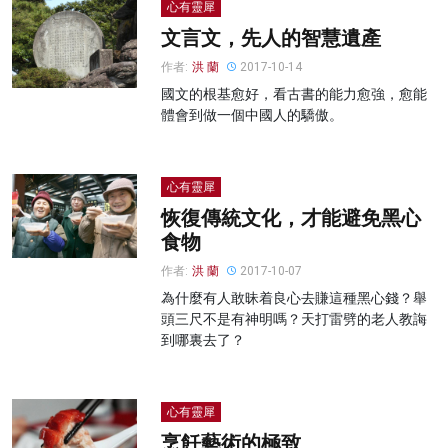
心有靈犀
文言文，先人的智慧遺產
作者:
洪 蘭
2017-10-14
國文的根基愈好，看古書的能力愈強，愈能
體會到做一個中國人的驕傲。
心有靈犀
恢復傳統文化，才能避免黑心
食物
作者:
洪 蘭
2017-10-07
為什麼有人敢昧着良心去賺這種黑心錢？舉
頭三尺不是有神明嗎？天打雷劈的老人教誨
到哪裏去了？
心有靈犀
烹飪藝術的極致