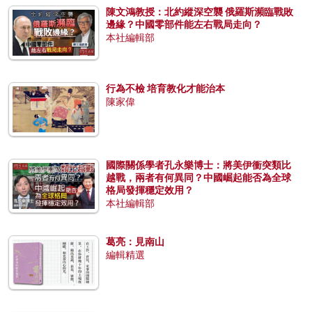
陳文鴻教授：北約縱深空襲 俄羅斯瀕臨戰敗
邊緣？中國零部件能左右戰局走向？
本社編輯部
行為不檢 培育教化才能治本
陳家偉
國際關係學者孔永樂博士：將美伊衝突類比
越戰，兩者有何異同？中國崛起能否為全球
格局發揮穩定效用？
本社編輯部
葛亮：見南山
編輯精選