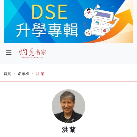
政局
教育
文化
財經
首頁
名家榜
洪 蘭
生活
健康
商業
科技
洪 蘭
影片