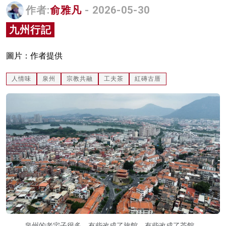
作者:
俞雅凡
- 2026-05-30
名家榜
九州行記
灼見活動
關於我們
圖片：作者提供
人情味
泉州
宗教共融
工夫茶
紅磚古厝
泉州的老宅子很多，有些改成了旅館，有些改成了茶館。