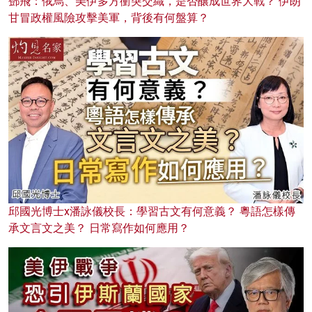
鄧飛：俄烏、美伊多方衝突交織，是否釀成世界大戰？ 伊朗
甘冒政權風險攻擊美軍，背後有何盤算？
邱國光博士x潘詠儀校長：學習古文有何意義？ 粵語怎樣傳
承文言文之美？ 日常寫作如何應用？