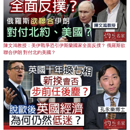
陳文鴻教授：美伊戰爭恐引伊斯蘭國家全面反撲？ 俄羅斯欲
聯合伊朗 對付北約美國？