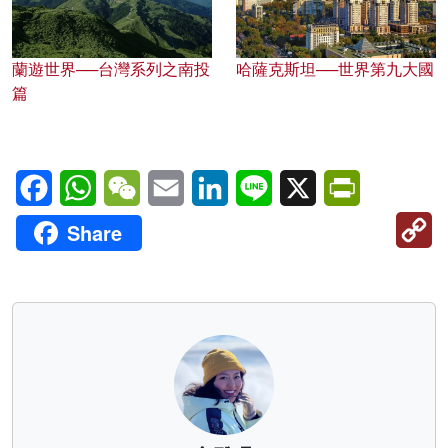
蘭遊世界──台灣系列之南投
哈薩克斯坦──世界第九大國
篇
Facebook
WhatsApp
WeChat
Email
LinkedIn
Line
X
PrintFriendl
C
Share
Li