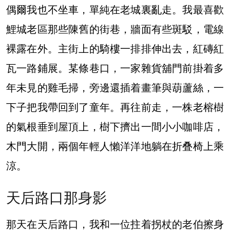
偶爾我也不坐車，單純在老城裏亂走。我最喜歡
鯉城老區那些陳舊的街巷，牆面有些斑駁，電線
裸露在外。主街上的騎樓一排排伸出去，紅磚紅
瓦一路鋪展。某條巷口，一家雜貨舖門前掛着多
年未見的雞毛掃，旁邊還插着畫筆與葫蘆絲，一
下子把我帶回到了童年。再往前走，一株老榕樹
的氣根垂到屋頂上，樹下擠出一間小小咖啡店，
木門大開，兩個年輕人懶洋洋地躺在折叠椅上乘
涼。
天后路口那身影
那天在天后路口，我和一位拄着拐杖的老伯擦身