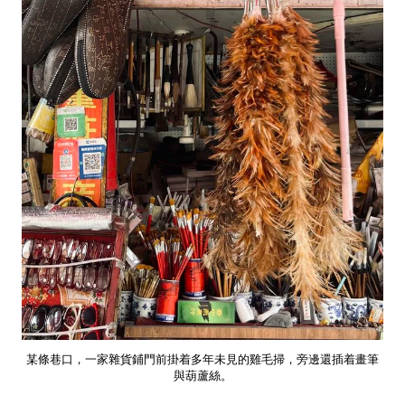
某條巷口，一家雜貨鋪門前掛着多年未見的雞毛掃，旁邊還插着畫筆
與葫蘆絲。