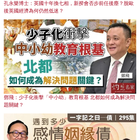
孔永樂博士：英國十年換七相，新揆會否步前任後塵？脫歐
後英國經濟為何仍然低迷？
鄧飛：少子化衝擊「中小幼」教育根基 北都如何成為解決問
題關鍵？