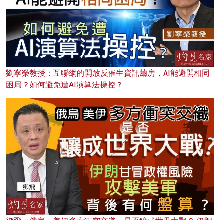
劉寧榮教授：互聯網的開放反催生資訊繭房，AI能避開相同
困局？如何避免遭AI演算法操控？