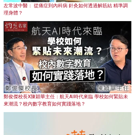
左常波中醫： 從痛症到內科病 針灸如何透過解筋結 精準調
理身體？
鄭俊傑校長X陳穎華主任：航天AI時代來臨 學校如何緊貼未
來潮流？校內數字教育如何實踐落地？