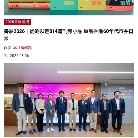
2026書展巡禮
書展2026｜從劉以鬯814篇刊報小品 重看香港60年代市井日
常
作者:
本社編輯部
2026-08-06