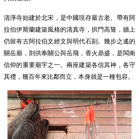
清淨寺始建於北宋，是中國現存最古老、帶有阿
拉伯伊斯蘭建築風格的清真寺，拱門高聳，牆上
仍留有古阿拉伯文經文與明代石刻。幾步之遙的
關岳廟，則供奉關公與岳飛，香火鼎盛，是閩南
信仰的重要廟宇之一。兩座建築各信其神，各守
其禮，幾百年來比鄰而立，本身就是一種包容。