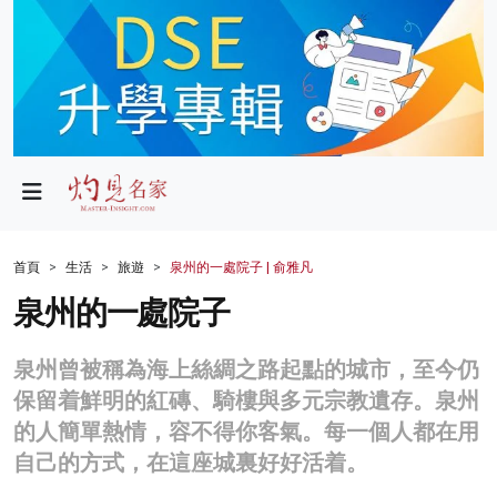
政局
教育
文化
財經
首頁
生活
旅遊
泉州的一處院子 | 俞雅凡
生活
泉州的一處院子
健康
泉州曾被稱為海上絲綢之路起點的城市，至今仍
商業
保留着鮮明的紅磚、騎樓與多元宗教遺存。泉州
的人簡單熱情，容不得你客氣。每一個人都在用
科技
自己的方式，在這座城裏好好活着。
影片