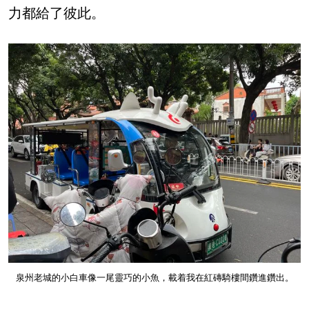
力都給了彼此。
泉州老城的小白車像一尾靈巧的小魚，載着我在紅磚騎樓間鑽進鑽出。