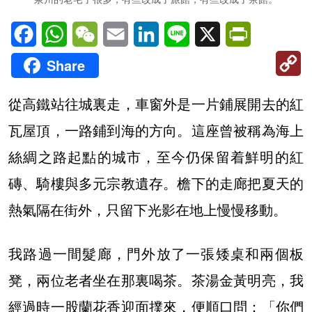
Facebook
WhatsApp
WeChat
Email
LinkedIn
Line
X
PrintFriendl
C
Share
Li
從高鐵站往城裏走，車窗外是一片鋪展開去的紅
瓦屋頂，一路鋪到海的方向。這座曾被稱為海上
絲綢之路起點的城市，至今仍保留着鮮明的紅
磚、騎樓與多元宗教遺存。檐下的走廊把夏天的
熱氣隔在街外，只留下光影在地上慢慢移動。
我路過一間髮廊，門外放了一張矮桌和兩個板
凳，兩位老者坐在那裏喝茶。茶湯金黃明亮，我
經過時一股蘭花香迎面撲來，便順口問：「你們