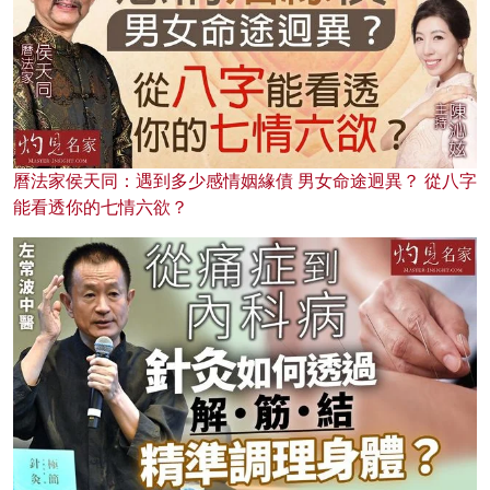
曆法家侯天同：遇到多少感情姻緣債 男女命途迥異？ 從八字
能看透你的七情六欲？