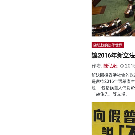
陳弘毅的法學世界
讓2016年新立
作者:
陳弘毅
201
解決困擾香港社會的政
是留待2016年選舉產
題……包括候選人們對
「袋住先」等立場。