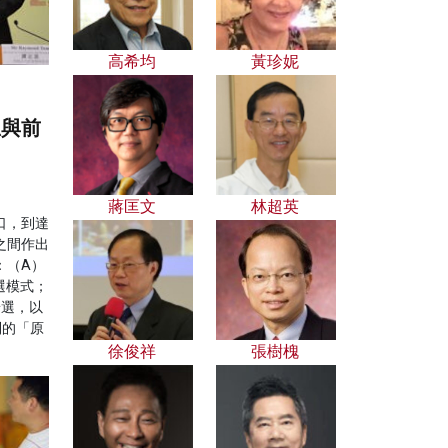
高希均
黃珍妮
思與前
蔣匡文
林超英
口，到達
之間作出
：（A）
選模式；
普選，以
制的「原
徐俊祥
張樹槐