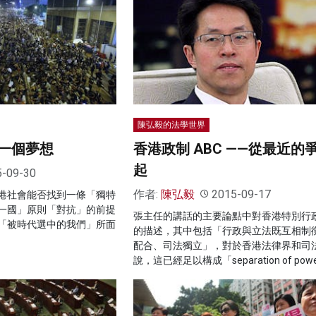
陳弘毅的法學世界
一個夢想
香港政制 ABC ——從最近的
起
5-09-30
作者:
陳弘毅
2015-09-17
港社會能否找到一條「獨特
一國」原則「對抗」的前提
張主任的講話的主要論點中對香港特別行
「被時代選中的我們」所面
的描述，其中包括「行政與立法既互相制
配合、司法獨立」，對於香港法律界和司
說，這已經足以構成「separation of pow