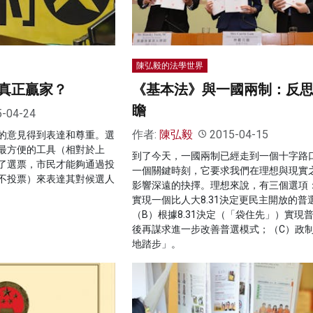
陳弘毅的法學世界
真正贏家？
《基本法》與一國兩制：反
瞻
5-04-24
作者:
陳弘毅
2015-04-15
的意見得到表達和尊重。選
最方便的工具（相對於上
到了今天，一國兩制已經走到一個十字路
了選票，市民才能夠通過投
一個關鍵時刻，它要求我們在理想與現實
不投票）來表達其對候選人
影響深遠的抉擇。理想來說，有三個選項
實現一個比人大8.31決定更民主開放的普
（B）根據8.31決定（「袋住先」）實現
後再謀求進一步改善普選模式；（C）政
地踏步」。