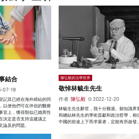
事結合
陳弘毅的法學世界
敬悼林毓生先生
5-07-18
作者:
陳弘毅
2022-12-20
登記其已經在海外締結的同
，以便他們可在伴侶的醫療
林毓生先生辭世，我十分難過。願知識界
事宜上，獲得類似已婚異性
和總結林先生的學術貢獻和政治哲學，相
在決定是否支持這建議之
中國的前途上下而求索者，定能有所啟發
文論及的問題。