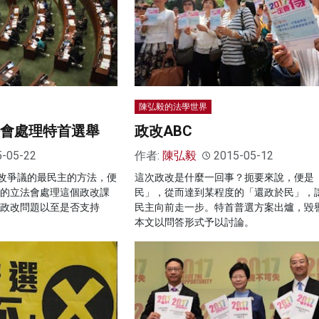
陳弘毅的法學世界
法會處理特首選舉
政改ABC
5-05-22
作者:
陳弘毅
2015-05-12
改爭議的最民主的方法，便
這次政改是什麼一回事？扼要來說，便是
生的立法會處理這個政改課
民」，從而達到某程度的「還政於民」，
於政改問題以至是否支持
民主向前走一步。特首普選方案出爐，毀
本文以問答形式予以討論。