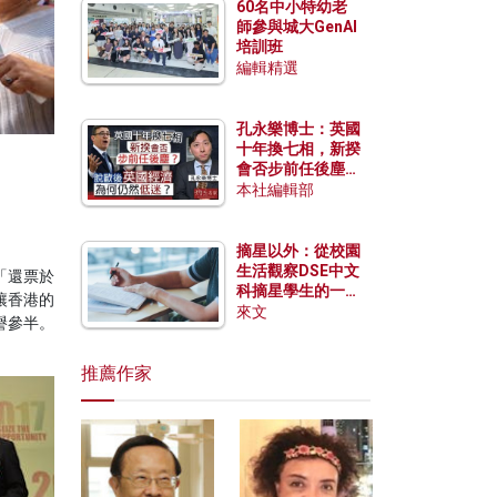
60名中小特幼老
師參與城大GenAI
培訓班
編輯精選
孔永樂博士：英國
十年換七相，新揆
會否步前任後塵？
脫歐後英國經濟為
本社編輯部
何仍然低迷？
摘星以外：從校園
生活觀察DSE中文
「還票於
科摘星學生的一點
讓香港的
特質
來文
譽參半。
推薦作家