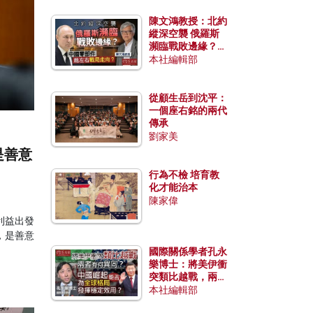
陳文鴻教授：北約
縱深空襲 俄羅斯
瀕臨戰敗邊緣？中
國零部件能左右戰
本社編輯部
局走向？
從顧生岳到沈平：
一個座右銘的兩代
傳承
劉家美
是善意
行為不檢 培育教
化才能治本
陳家偉
利益出發
，是善意
。
國際關係學者孔永
樂博士：將美伊衝
突類比越戰，兩者
有何異同？中國崛
本社編輯部
起能否為全球格局