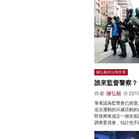
陳弘毅的法學世界
誰來監督警察？
作者:
陳弘毅
201
筆者認為監警會已經盡
這次運動的示威活動的
即使將來成立一個全面
調查委員會，估計也不