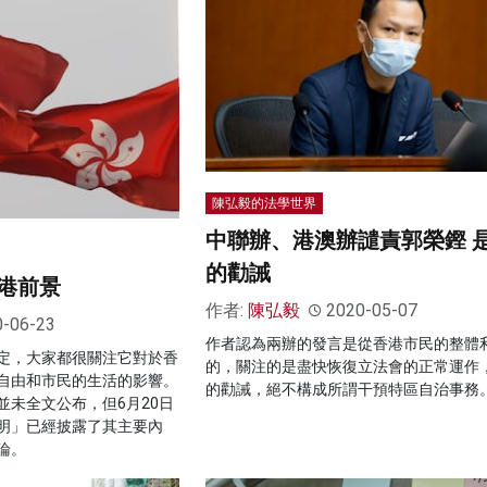
陳弘毅的法學世界
中聯辦、港澳辦譴責郭榮鏗 
的勸誡
港前景
作者:
陳弘毅
2020-05-07
0-06-23
作者認為兩辦的發言是從香港市民的整體
定，大家都很關注它對於香
的，關注的是盡快恢復立法會的正常運作
自由和市民的生活的影響。
的勸誡，絕不構成所謂干預特區自治事務
並未全文公布，但6月20日
明」已經披露了其主要內
論。