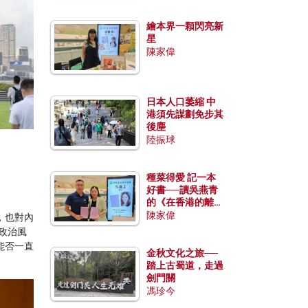
繪本界一顆閃亮新
星
陳家偉
日本人口萎縮 中
港須先謀劃免步其
後塵
陸振球
種菜得愛 記一本
好書──讀吳燕青
的《在香港的離島
種菜》
陳家偉
，也對內
政治風
能否一直
金秋文化之旅──
踏上古蜀道，走過
劍門關
馮珍今