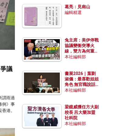
發揮穩定效用？
葛亮：見南山
編輯精選
兔主席：美伊停戰
協議變衝突導火
線，雙方為何重啟
戰爭？伊朗一早洞
本社編輯部
悉特朗普虛張聲
勢？
》爭議
書展2026｜葉劉
淑儀：最喜歡姐姐
角色 無官職說話
包袱少
本社編輯部
所謂雨過
條例》事
梁鏡威獲任方大副
設香港。
校長 呂大樂加盟
社科院
本社編輯部