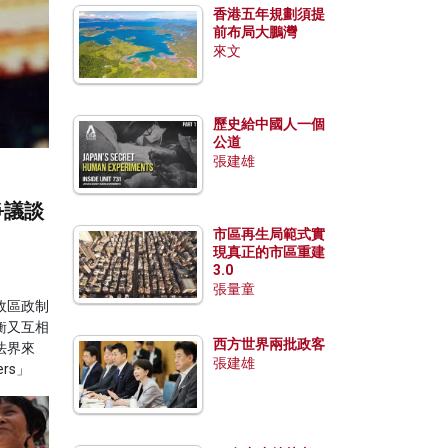
香港五年規劃須提
前布局大鵬灣
來文
歷史給中國人一個
公道
張建雄
爭議談
市區再生局範式實
現真正的市區重建
3.0
張量童
政區政制
衡又互相
西方世界兩批政客
法界來
張建雄
ers」