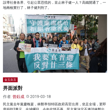
誤導社會各界、引起公眾恐慌的，豈止林子健一人？高鐵開通了，一
地兩檢實行了，林子健判刑了。
金玉良言
畀面派對
作者:
曾鈺成
2019-03-18
民主黨去年黨慶晚宴，林鄭率領特區政府高官出席，坐足全場，更即
席捐助3萬元，全城矚目。今年此情不再，民主黨決定不邀請林鄭出