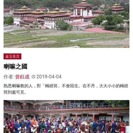
金玉良言
喇嘛之國
作者:
曾鈺成
2019-04-04
熟悉喇嘛教的人，對「轉經筒」不會陌生。在不丹，大大小小的轉經
筒到處可見。