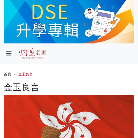
政局
教育
文化
財經
首頁
金玉良言
生活
金玉良言
健康
商業
科技
影片