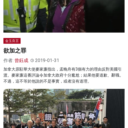
金玉良言
欲加之罪
作者:
曾鈺成
2019-01-31
加拿大原駐華大使麥家廉指出，孟晚舟有3個有力的理由反對美國引
渡。麥家廉這番評論令加拿大政府十分尷尬；結果他要道歉、辭職。
不過，這不等於他說的不是事實，或者沒有道理。