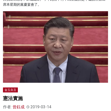
席本星期的黨慶宴會了。
金玉良言
憲法實施
作者:
曾鈺成
2019-03-14