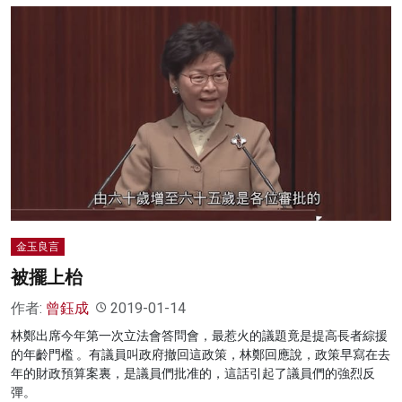
金玉良言
被擺上枱
作者:
曾鈺成
2019-01-14
林鄭出席今年第一次立法會答問會，最惹火的議題竟是提高長者綜援
的年齡門檻 。有議員叫政府撤回這政策，林鄭回應說，政策早寫在去
年的財政預算案裏，是議員們批准的，這話引起了議員們的強烈反
彈。