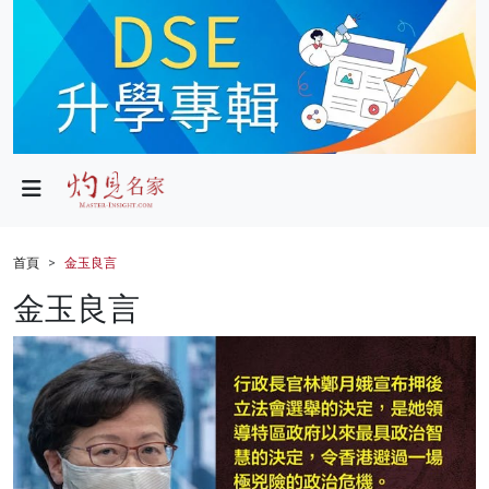
政局
教育
文化
財經
首頁
金玉良言
生活
金玉良言
健康
商業
科技
影片