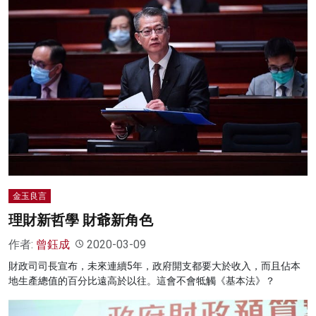
金玉良言
理財新哲學 財爺新角色
作者:
曾鈺成
2020-03-09
財政司司長宣布，未來連續5年，政府開支都要大於收入，而且佔本
地生產總值的百分比遠高於以往。這會不會牴觸《基本法》？