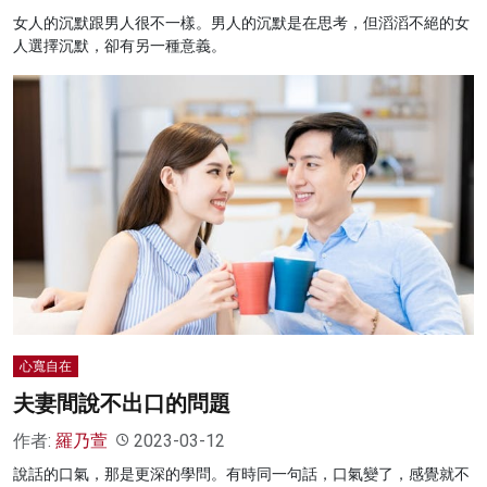
女人的沉默跟男人很不一樣。男人的沉默是在思考，但滔滔不絕的女
人選擇沉默，卻有另一種意義。
心寬自在
夫妻間說不出口的問題
作者:
羅乃萱
2023-03-12
說話的口氣，那是更深的學問。有時同一句話，口氣變了，感覺就不