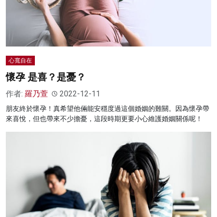
心寬自在
懷孕 是喜？是憂？
作者:
羅乃萱
2022-12-11
朋友終於懷孕！真希望他倆能安穩度過這個婚姻的難關。因為懷孕帶
來喜悅，但也帶來不少擔憂，這段時期更要小心維護婚姻關係呢！