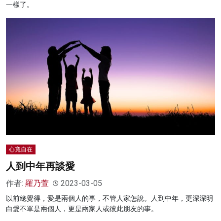
一樣了。
心寬自在
人到中年再談愛
作者:
羅乃萱
2023-03-05
以前總覺得，愛是兩個人的事，不管人家怎說。人到中年，更深深明
白愛不單是兩個人，更是兩家人或彼此朋友的事。