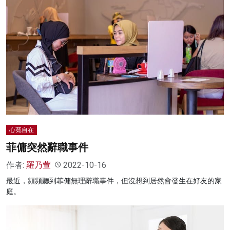
心寬自在
菲傭突然辭職事件
作者:
羅乃萱
2022-10-16
最近，頻頻聽到菲傭無理辭職事件，但沒想到居然會發生在好友的家
庭。