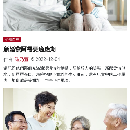
心寬自在
新婚燕爾需要適應期
作者:
羅乃萱
2022-12-04
還記得他們那個充滿浪漫溫情的婚禮，新娘醉人的笑靨，新郎柔情似
水，仍歷歷在目。怎曉得脫下婚紗的生活細節，還有現實中的工作壓
力、加班減薪等問題，早把他們壓垮。