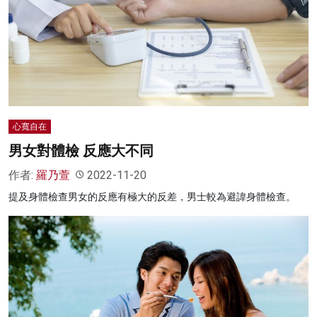
心寬自在
男女對體檢 反應大不同
作者:
羅乃萱
2022-11-20
提及身體檢查男女的反應有極大的反差，男士較為避諱身體檢查。