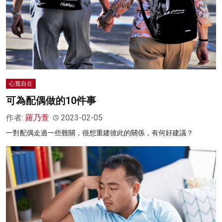
心寬自在
可為配偶做的10件事
作者:
羅乃萱
2023-02-05
一對配偶走過一些難關，很想重建彼此的關係，有何好建議？