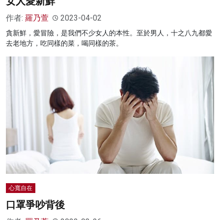
女人愛新鮮
作者:
羅乃萱
2023-04-02
貪新鮮，愛冒險，是我們不少女人的本性。至於男人，十之八九都愛
去老地方，吃同樣的菜，喝同樣的茶。
心寬自在
口罩爭吵背後