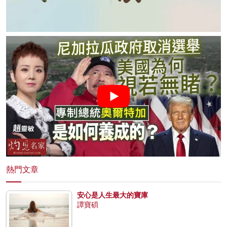
熱門文章
安心是人生最大的寶庫
譚寶碩