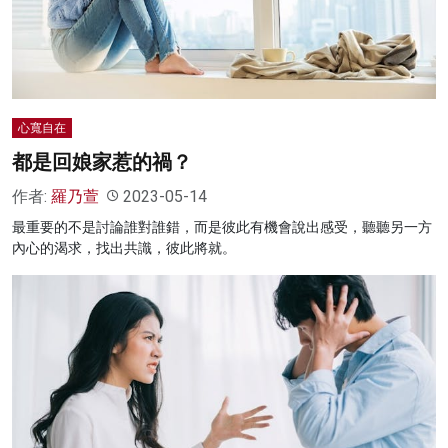
名家榜
灼見活動
關於我們
心寬自在
都是回娘家惹的禍？
作者:
羅乃萱
2023-05-14
最重要的不是討論誰對誰錯，而是彼此有機會說出感受，聽聽另一方
內心的渴求，找出共識，彼此將就。