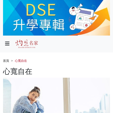
政局
教育
文化
財經
首頁
心寬自在
生活
心寬自在
健康
商業
科技
影片