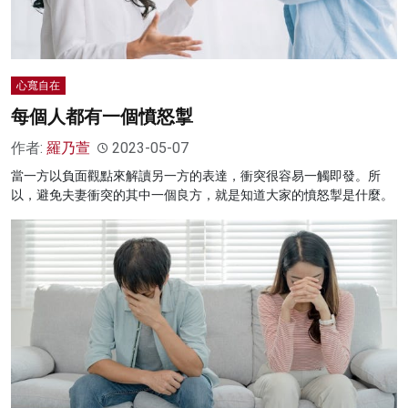
心寬自在
每個人都有一個憤怒掣
作者:
羅乃萱
2023-05-07
當一方以負面觀點來解讀另一方的表達，衝突很容易一觸即發。所
以，避免夫妻衝突的其中一個良方，就是知道大家的憤怒掣是什麼。