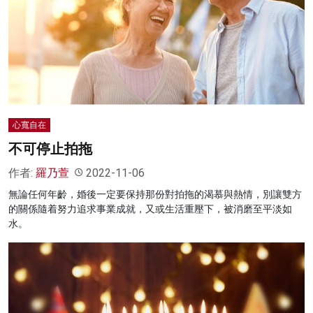
心寬自在
不可停止拍拖
作者:
羅乃萱
2022-11-06
無論任何年齡，婚後一定要保持那份對拍拖的渴慕與熱情，別讓雙方
的關係隨着努力追求事業成就，又或生活重壓下，被消磨至平淡如
水。