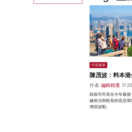
司長隨筆
陳茂波：料本港全
作者:
編輯精選
20
財政司司長在今年最後一
緣政治和較長的高息環
增添波動。