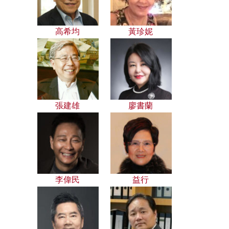
高希均
黃珍妮
張建雄
廖書蘭
李偉民
益行