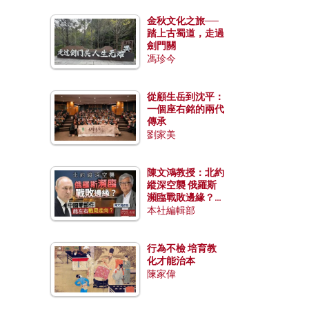
金秋文化之旅──
踏上古蜀道，走過
劍門關
馮珍今
從顧生岳到沈平：
一個座右銘的兩代
傳承
劉家美
陳文鴻教授：北約
縱深空襲 俄羅斯
瀕臨戰敗邊緣？中
國零部件能左右戰
本社編輯部
局走向？
行為不檢 培育教
化才能治本
陳家偉