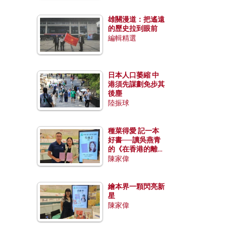
雄關漫道：把遙遠
的歷史拉到眼前
編輯精選
日本人口萎縮 中
港須先謀劃免步其
後塵
陸振球
種菜得愛 記一本
好書──讀吳燕青
的《在香港的離島
種菜》
陳家偉
繪本界一顆閃亮新
星
陳家偉