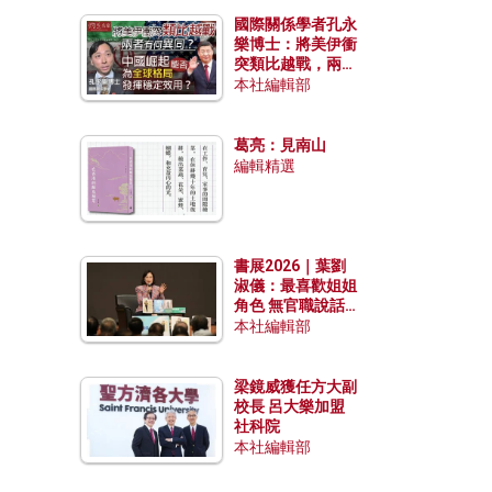
國際關係學者孔永
樂博士：將美伊衝
突類比越戰，兩者
有何異同？中國崛
本社編輯部
起能否為全球格局
發揮穩定效用？
葛亮：見南山
編輯精選
書展2026｜葉劉
淑儀：最喜歡姐姐
角色 無官職說話
包袱少
本社編輯部
梁鏡威獲任方大副
校長 呂大樂加盟
社科院
本社編輯部