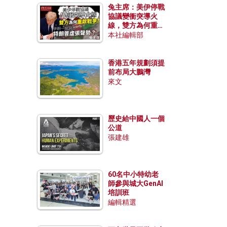
兔主席：美伊停戰
協議變衝突導火
線，雙方為何重啟
戰爭？伊朗一早洞
本社編輯部
悉特朗普虛張聲
勢？
香港五年規劃須提
前布局大鵬灣
來文
歷史給中國人一個
公道
張建雄
60名中小特幼老
師參與城大GenAI
培訓班
編輯精選