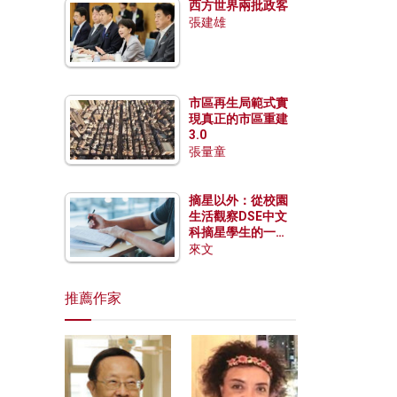
西方世界兩批政客
張建雄
市區再生局範式實
現真正的市區重建
3.0
張量童
摘星以外：從校園
生活觀察DSE中文
科摘星學生的一點
特質
來文
推薦作家