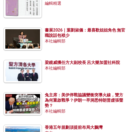
編輯精選
書展2026｜葉劉淑儀：最喜歡姐姐角色 無官
職說話包袱少
本社編輯部
梁鏡威獲任方大副校長 呂大樂加盟社科院
本社編輯部
兔主席：美伊停戰協議變衝突導火線，雙方
為何重啟戰爭？伊朗一早洞悉特朗普虛張聲
勢？
本社編輯部
香港五年規劃須提前布局大鵬灣