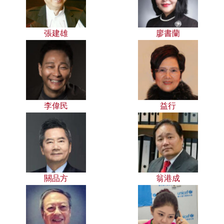
張建雄
廖書蘭
李偉民
益行
關品方
翁港成