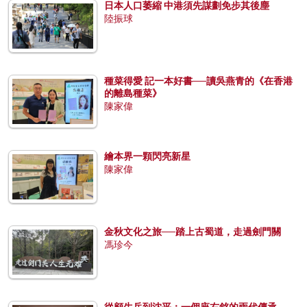
日本人口萎縮 中港須先謀劃免步其後塵
陸振球
種菜得愛 記一本好書──讀吳燕青的《在香港
的離島種菜》
陳家偉
繪本界一顆閃亮新星
陳家偉
金秋文化之旅──踏上古蜀道，走過劍門關
馮珍今
從顧生岳到沈平：一個座右銘的兩代傳承