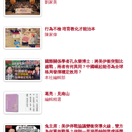
劉家美
行為不檢 培育教化才能治本
陳家偉
國際關係學者孔永樂博士：將美伊衝突類比
越戰，兩者有何異同？中國崛起能否為全球
格局發揮穩定效用？
本社編輯部
葛亮：見南山
編輯精選
兔主席：美伊停戰協議變衝突導火線，雙方
為何重啟戰爭？伊朗一早洞悉特朗普虛張聲