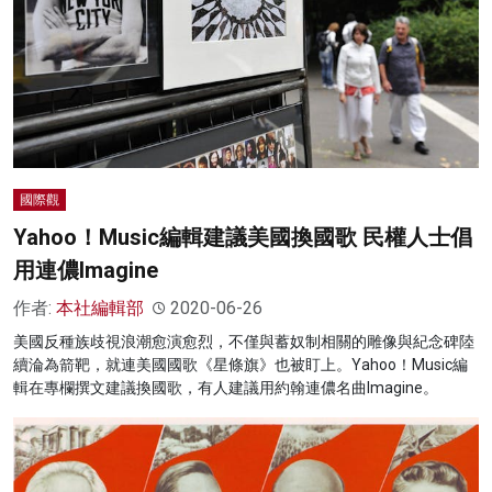
國際觀
Yahoo！Music編輯建議美國換國歌 民權人士倡
用連儂Imagine
作者:
本社編輯部
2020-06-26
美國反種族歧視浪潮愈演愈烈，不僅與蓄奴制相關的雕像與紀念碑陸
續淪為箭靶，就連美國國歌《星條旗》也被盯上。Yahoo！Music編
輯在專欄撰文建議換國歌，有人建議用約翰連儂名曲Imagine。