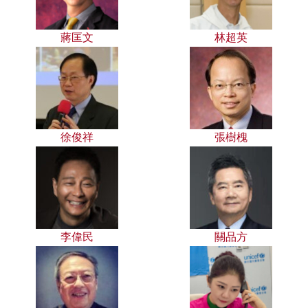
蔣匡文
林超英
徐俊祥
張樹槐
李偉民
關品方