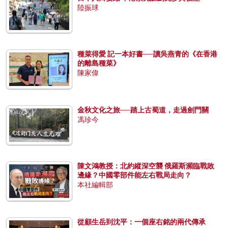
陸振球
種菜得愛 記一本好書──讀吳燕青的《在香港
的離島種菜》
陳家偉
金秋文化之旅──踏上古蜀道，走過劍門關
馮珍今
陳文鴻教授：北約縱深空襲 俄羅斯瀕臨戰敗
邊緣？中國零部件能左右戰局走向？
本社編輯部
從顧生岳到沈平：一個座右銘的兩代傳承