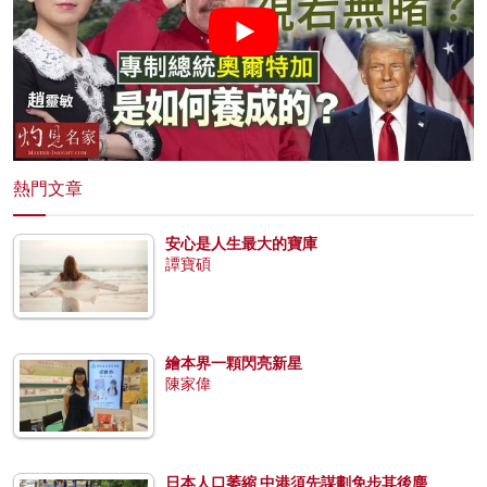
熱門文章
安心是人生最大的寶庫
譚寶碩
繪本界一顆閃亮新星
陳家偉
日本人口萎縮 中港須先謀劃免步其後塵