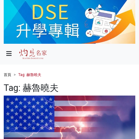
政局
教育
文化
財經
首頁
Tag: 赫魯曉夫
生活
Tag: 赫魯曉夫
健康
商業
科技
影片