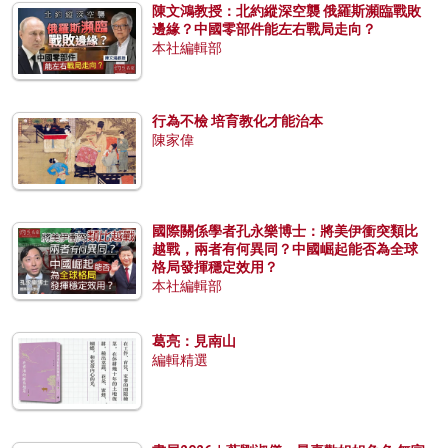
陳文鴻教授：北約縱深空襲 俄羅斯瀕臨戰敗
邊緣？中國零部件能左右戰局走向？
本社編輯部
行為不檢 培育教化才能治本
陳家偉
國際關係學者孔永樂博士：將美伊衝突類比
越戰，兩者有何異同？中國崛起能否為全球
格局發揮穩定效用？
本社編輯部
葛亮：見南山
編輯精選