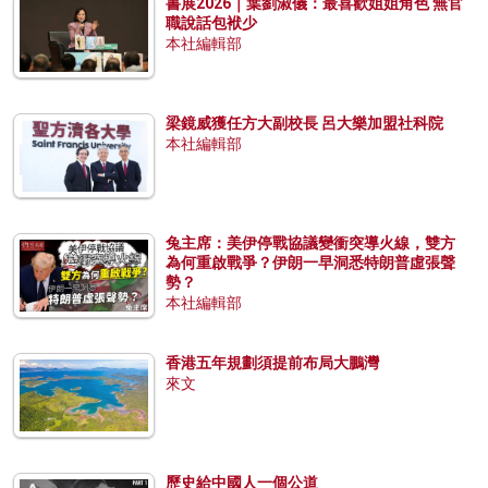
書展2026｜葉劉淑儀：最喜歡姐姐角色 無官
職說話包袱少
本社編輯部
梁鏡威獲任方大副校長 呂大樂加盟社科院
本社編輯部
兔主席：美伊停戰協議變衝突導火線，雙方
為何重啟戰爭？伊朗一早洞悉特朗普虛張聲
勢？
本社編輯部
香港五年規劃須提前布局大鵬灣
來文
歷史給中國人一個公道