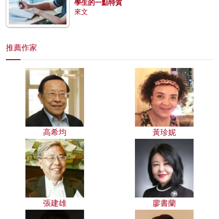
學生的一點特質
來文
推薦作家
高希均
黃珍妮
張建雄
廖書蘭