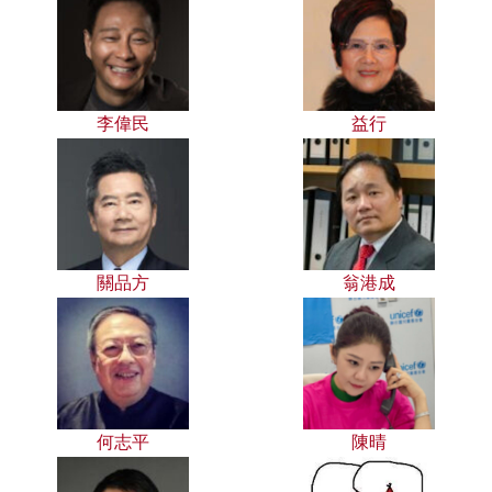
李偉民
益行
關品方
翁港成
何志平
陳晴