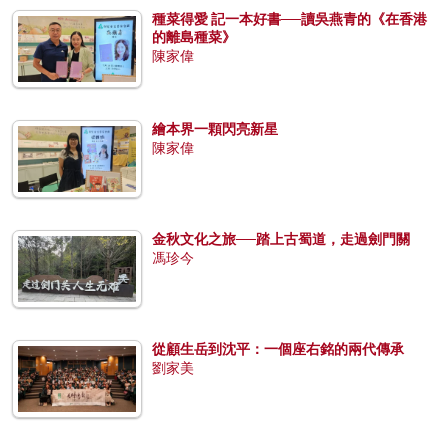
種菜得愛 記一本好書──讀吳燕青的《在香港
的離島種菜》
陳家偉
繪本界一顆閃亮新星
陳家偉
金秋文化之旅──踏上古蜀道，走過劍門關
馮珍今
從顧生岳到沈平：一個座右銘的兩代傳承
劉家美