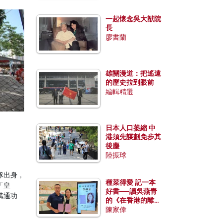
一起懷念吳大猷院
長
廖書蘭
雄關漫道：把遙遠
的歷史拉到眼前
編輯精選
日本人口萎縮 中
港須先謀劃免步其
後塵
陸振球
隊出身，
種菜得愛 記一本
「皇
好書──讀吳燕青
溝通功
的《在香港的離島
種菜》
陳家偉