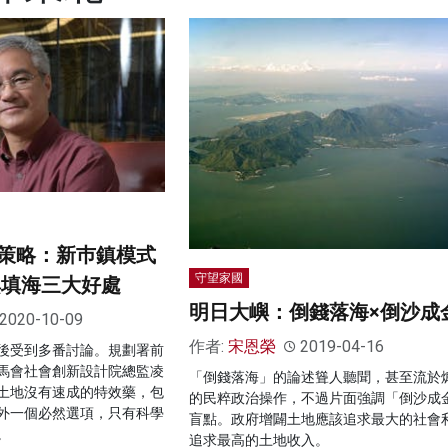
策略：新巿鎮模式
守望家國
嶼填海三大好處
明日大嶼：倒錢落海×倒沙成
2020-10-09
作者:
宋恩榮
2019-04-16
後受到多番討論。規劃署前
馬會社會創新設計院總監凌
「倒錢落海」的論述聳人聽聞，甚至流於
土地沒有速成的特效藥，包
的民粹政治操作，不過片面強調「倒沙成
外一個必然選項，只有科學
盲點。政府增闢土地應該追求最大的社會
。
追求最高的土地收入。