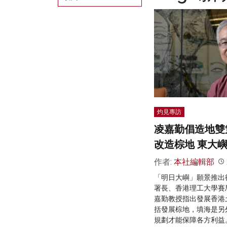
灼見專訪
凌嘉勤倡造地雙
改造棕地 東大
作者:
本社編輯部
「明日大嶼」願景推出
署長、香港理工大學賽
嘉勤教授指出發展香港
括發展棕地，填海是另
規劃才能保障各方利益