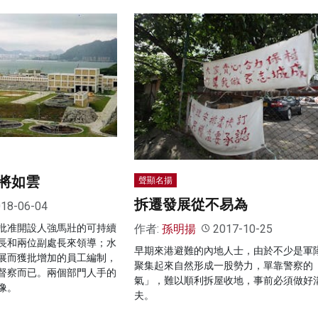
將如雲
聲顯名揚
拆遷發展從不易為
18-06-04
作者:
孫明揚
2017-10-25
批准開設人強馬壯的可持續
長和兩位副處長來領導；水
早期來港避難的內地人士，由於不少是軍
展而獲批增加的員工編制，
聚集起來自然形成一股勢力，單靠警察的
督察而已。兩個部門人手的
氣」，難以順利拆屋收地，事前必須做好
像。
夫。