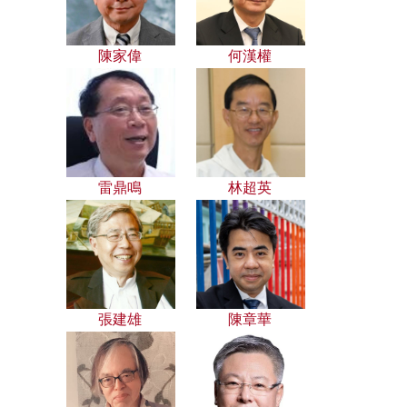
陳家偉
何漢權
雷鼎鳴
林超英
張建雄
陳章華