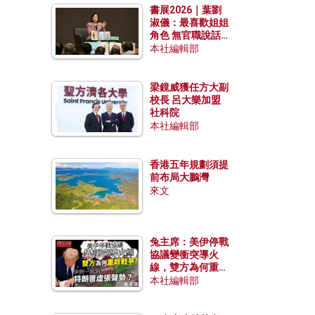
書展2026｜葉劉
淑儀：最喜歡姐姐
角色 無官職說話
包袱少
本社編輯部
梁鏡威獲任方大副
校長 呂大樂加盟
社科院
本社編輯部
香港五年規劃須提
前布局大鵬灣
來文
兔主席：美伊停戰
協議變衝突導火
線，雙方為何重啟
戰爭？伊朗一早洞
本社編輯部
悉特朗普虛張聲
勢？