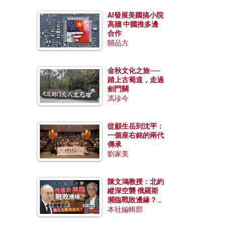
AI發展美國搞小院
高牆 中國推多邊
合作
關品方
金秋文化之旅──
踏上古蜀道，走過
劍門關
馮珍今
從顧生岳到沈平：
一個座右銘的兩代
傳承
劉家美
陳文鴻教授：北約
縱深空襲 俄羅斯
瀕臨戰敗邊緣？中
國零部件能左右戰
本社編輯部
局走向？