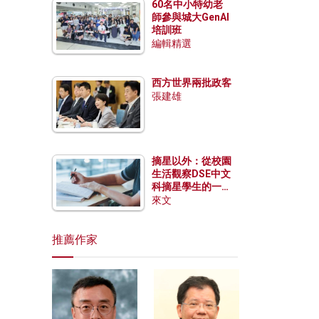
60名中小特幼老
師參與城大GenAI
培訓班
編輯精選
西方世界兩批政客
張建雄
摘星以外：從校園
生活觀察DSE中文
科摘星學生的一點
特質
來文
推薦作家