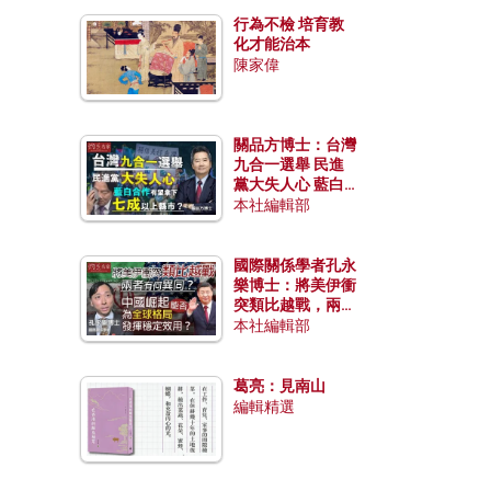
行為不檢 培育教
化才能治本
陳家偉
關品方博士：台灣
九合一選舉 民進
黨大失人心 藍白
合作有望拿下七成
本社編輯部
以上縣市？
國際關係學者孔永
樂博士：將美伊衝
突類比越戰，兩者
有何異同？中國崛
本社編輯部
起能否為全球格局
發揮穩定效用？
葛亮：見南山
編輯精選