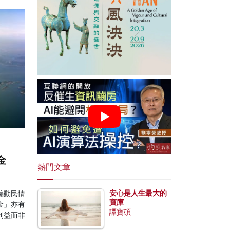
金
熱門文章
安心是人生最大的
煽動民情
寶庫
金」亦有
譚寶碩
利益而非