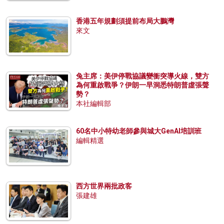
香港五年規劃須提前布局大鵬灣
來文
兔主席：美伊停戰協議變衝突導火線，雙方
為何重啟戰爭？伊朗一早洞悉特朗普虛張聲
勢？
本社編輯部
60名中小特幼老師參與城大GenAI培訓班
編輯精選
西方世界兩批政客
張建雄