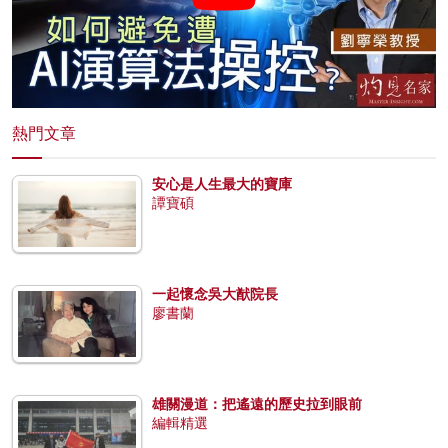
熱門文章
安心是人生最大的寶庫
譚寶碩
一起懷念吳大猷院長
廖書蘭
雄關漫道：把遙遠的歷史拉到眼前
編輯精選