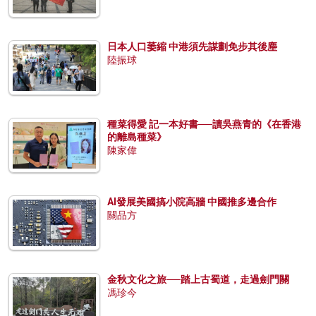
日本人口萎縮 中港須先謀劃免步其後塵
陸振球
種菜得愛 記一本好書──讀吳燕青的《在香港
的離島種菜》
陳家偉
AI發展美國搞小院高牆 中國推多邊合作
關品方
金秋文化之旅──踏上古蜀道，走過劍門關
馮珍今