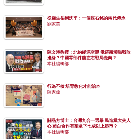
從顧生岳到沈平：一個座右銘的兩代傳承
劉家美
陳文鴻教授：北約縱深空襲 俄羅斯瀕臨戰敗
邊緣？中國零部件能左右戰局走向？
本社編輯部
行為不檢 培育教化才能治本
陳家偉
關品方博士：台灣九合一選舉 民進黨大失人
心 藍白合作有望拿下七成以上縣市？
本社編輯部