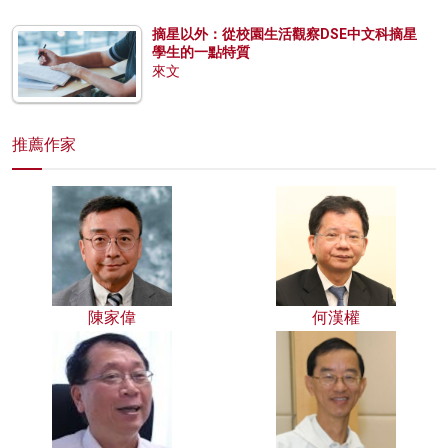
摘星以外：從校園生活觀察DSE中文科摘星
學生的一點特質
來文
推薦作家
陳家偉
何漢權