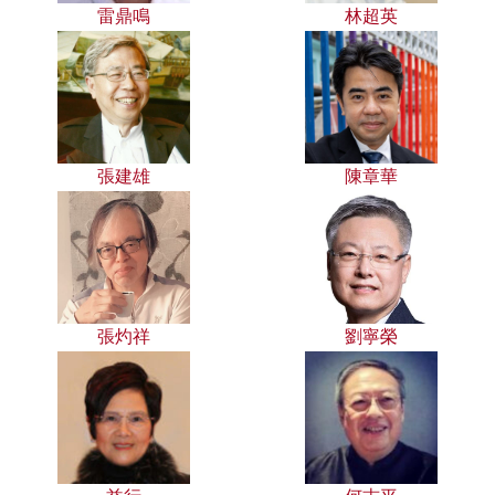
雷鼎鳴
林超英
張建雄
陳章華
張灼祥
劉寧榮