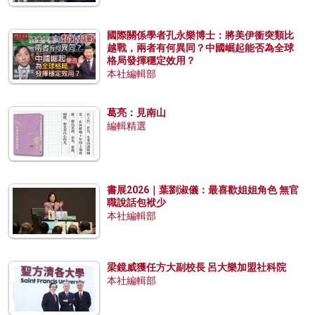
國際關係學者孔永樂博士：將美伊衝突類比
越戰，兩者有何異同？中國崛起能否為全球
格局發揮穩定效用？
本社編輯部
葛亮：見南山
編輯精選
書展2026｜葉劉淑儀：最喜歡姐姐角色 無官
職說話包袱少
本社編輯部
梁鏡威獲任方大副校長 呂大樂加盟社科院
本社編輯部