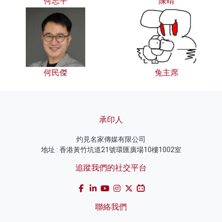
何志平
陳晴
何民傑
兔主席
承印人
灼見名家傳媒有限公司
地址 : 香港黃竹坑道21號環匯廣場10樓1002室
追蹤我們的社交平台
聯絡我們