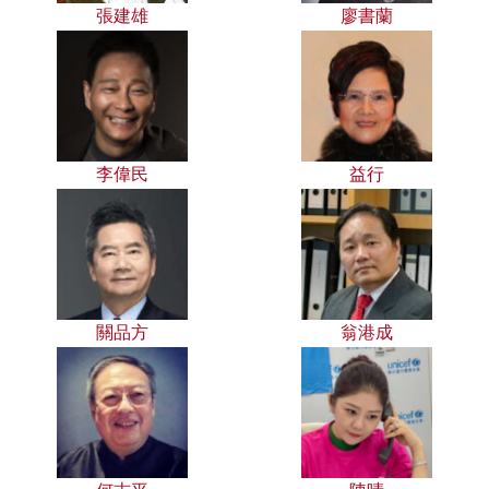
張建雄
廖書蘭
李偉民
益行
關品方
翁港成