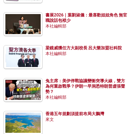
書展2026｜葉劉淑儀：最喜歡姐姐角色 無官
職說話包袱少
本社編輯部
梁鏡威獲任方大副校長 呂大樂加盟社科院
本社編輯部
兔主席：美伊停戰協議變衝突導火線，雙方
為何重啟戰爭？伊朗一早洞悉特朗普虛張聲
勢？
本社編輯部
香港五年規劃須提前布局大鵬灣
來文