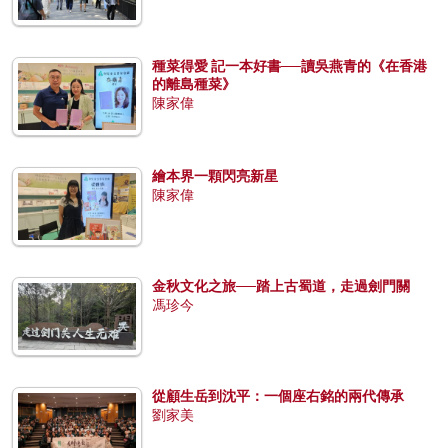
種菜得愛 記一本好書──讀吳燕青的《在香港
的離島種菜》
陳家偉
繪本界一顆閃亮新星
陳家偉
金秋文化之旅──踏上古蜀道，走過劍門關
馮珍今
從顧生岳到沈平：一個座右銘的兩代傳承
劉家美