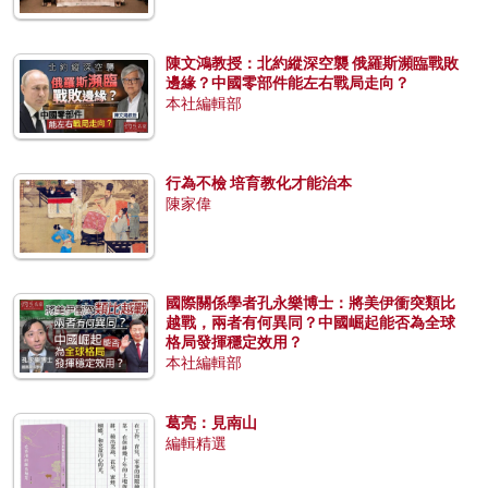
陳文鴻教授：北約縱深空襲 俄羅斯瀕臨戰敗
邊緣？中國零部件能左右戰局走向？
本社編輯部
行為不檢 培育教化才能治本
陳家偉
國際關係學者孔永樂博士：將美伊衝突類比
越戰，兩者有何異同？中國崛起能否為全球
格局發揮穩定效用？
本社編輯部
葛亮：見南山
編輯精選