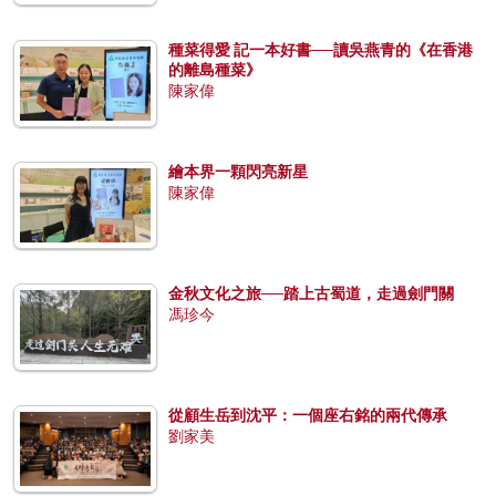
種菜得愛 記一本好書──讀吳燕青的《在香港
的離島種菜》
陳家偉
繪本界一顆閃亮新星
陳家偉
金秋文化之旅──踏上古蜀道，走過劍門關
馮珍今
從顧生岳到沈平：一個座右銘的兩代傳承
劉家美