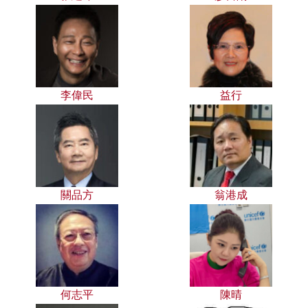
李偉民
益行
關品方
翁港成
何志平
陳晴