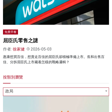
名家榜
灼見活動
關於我們
免費早餐
屈臣氏零售之謎
作者:
徐家健
2026-05-03
惠康想買百佳，想賣走百佳的屈臣氏卻積極準備上市。長和出售百
佳、分拆屈臣氏上市藏着怎樣的戰略邏輯？
按類別瀏覽
政局