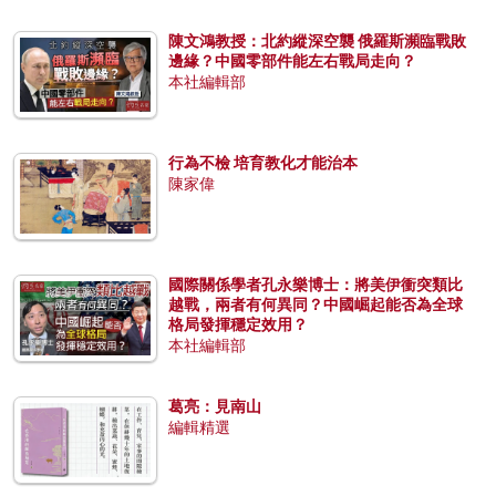
陳文鴻教授：北約縱深空襲 俄羅斯瀕臨戰敗
邊緣？中國零部件能左右戰局走向？
本社編輯部
行為不檢 培育教化才能治本
陳家偉
國際關係學者孔永樂博士：將美伊衝突類比
越戰，兩者有何異同？中國崛起能否為全球
格局發揮穩定效用？
本社編輯部
葛亮：見南山
編輯精選