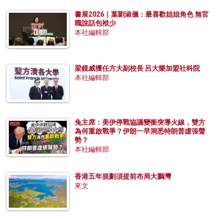
書展2026｜葉劉淑儀：最喜歡姐姐角色 無官
職說話包袱少
本社編輯部
梁鏡威獲任方大副校長 呂大樂加盟社科院
本社編輯部
兔主席：美伊停戰協議變衝突導火線，雙方
為何重啟戰爭？伊朗一早洞悉特朗普虛張聲
勢？
本社編輯部
香港五年規劃須提前布局大鵬灣
來文