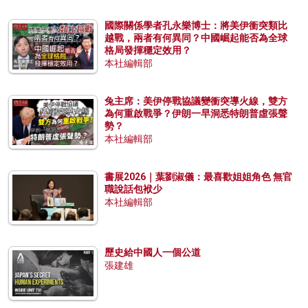
國際關係學者孔永樂博士：將美伊衝突類比
越戰，兩者有何異同？中國崛起能否為全球
格局發揮穩定效用？
本社編輯部
兔主席：美伊停戰協議變衝突導火線，雙方
為何重啟戰爭？伊朗一早洞悉特朗普虛張聲
勢？
本社編輯部
書展2026｜葉劉淑儀：最喜歡姐姐角色 無官
職說話包袱少
本社編輯部
歷史給中國人一個公道
張建雄