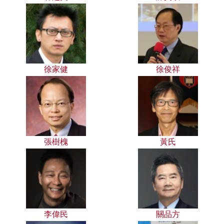
徐家健
徐俊祥
張樹槐
黃氏
李偉民
關品方