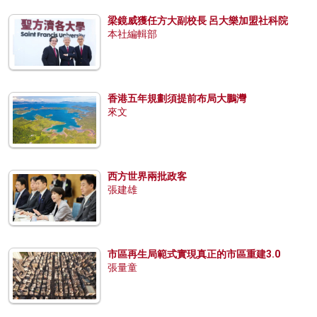
梁鏡威獲任方大副校長 呂大樂加盟社科院
本社編輯部
香港五年規劃須提前布局大鵬灣
來文
西方世界兩批政客
張建雄
市區再生局範式實現真正的市區重建3.0
張量童