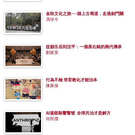
金秋文化之旅──踏上古蜀道，走過劍門關
馮珍今
從顧生岳到沈平：一個座右銘的兩代傳承
劉家美
行為不檢 培育教化才能治本
陳家偉
AI逃獄敲響警號 全球共治才是解方
何民傑