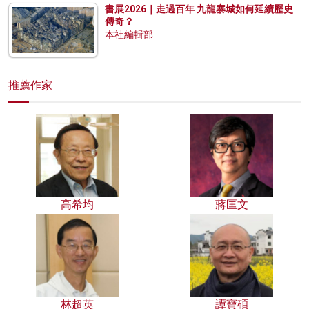
書展2026｜走過百年 九龍寨城如何延續歷史
傳奇？
本社編輯部
推薦作家
高希均
蔣匡文
林超英
譚寶碩