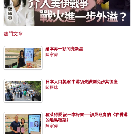
熱門文章
繪本界一顆閃亮新星
陳家偉
日本人口萎縮 中港須先謀劃免步其後塵
陸振球
種菜得愛 記一本好書──讀吳燕青的《在香港
的離島種菜》
陳家偉