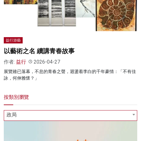
名家榜
灼見活動
關於我們
益行游藝
以藝術之名 續講青春故事
作者:
益行
2026-04-27
展覽雖已落幕，不息的青春之聲，迴盪着李白的千年豪情：「不有佳
詠，何伸雅懷？」
按類別瀏覽
政局