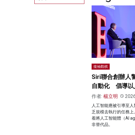
攏袖觀棋
Siri聯合創辦
自動化 倡導以
作者:
楊立明
202
人工智能應被引導至人
乏規模去執行的任務上
着將人工智能體（AI a
非替代品。