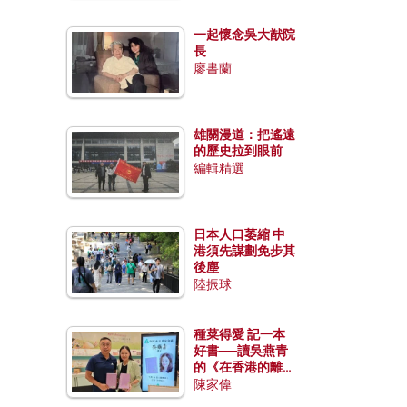
一起懷念吳大猷院
長
廖書蘭
雄關漫道：把遙遠
的歷史拉到眼前
編輯精選
日本人口萎縮 中
港須先謀劃免步其
後塵
陸振球
種菜得愛 記一本
好書──讀吳燕青
的《在香港的離島
種菜》
陳家偉