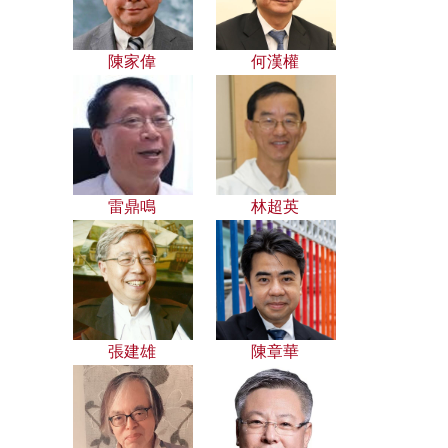
陳家偉
何漢權
雷鼎鳴
林超英
張建雄
陳章華