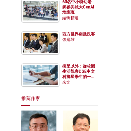
60名中小特幼老
師參與城大GenAI
培訓班
編輯精選
西方世界兩批政客
張建雄
摘星以外：從校園
生活觀察DSE中文
科摘星學生的一點
特質
來文
推薦作家