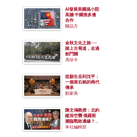
AI發展美國搞小院
高牆 中國推多邊
合作
關品方
金秋文化之旅──
踏上古蜀道，走過
劍門關
馮珍今
從顧生岳到沈平：
一個座右銘的兩代
傳承
劉家美
陳文鴻教授：北約
縱深空襲 俄羅斯
瀕臨戰敗邊緣？中
國零部件能左右戰
本社編輯部
局走向？