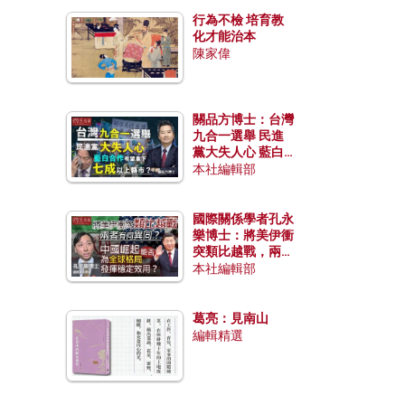
行為不檢 培育教
化才能治本
陳家偉
關品方博士：台灣
九合一選舉 民進
黨大失人心 藍白
合作有望拿下七成
本社編輯部
以上縣市？
國際關係學者孔永
樂博士：將美伊衝
突類比越戰，兩者
有何異同？中國崛
本社編輯部
起能否為全球格局
發揮穩定效用？
葛亮：見南山
編輯精選