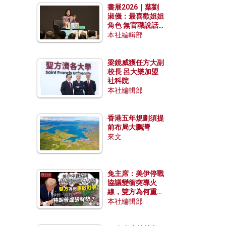
書展2026｜葉劉
淑儀：最喜歡姐姐
角色 無官職說話
包袱少
本社編輯部
梁鏡威獲任方大副
校長 呂大樂加盟
社科院
本社編輯部
香港五年規劃須提
前布局大鵬灣
來文
兔主席：美伊停戰
協議變衝突導火
線，雙方為何重啟
戰爭？伊朗一早洞
本社編輯部
悉特朗普虛張聲
勢？