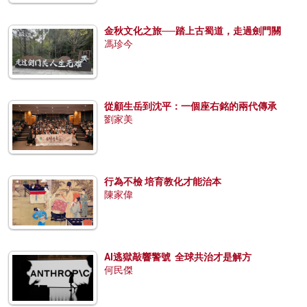
金秋文化之旅──踏上古蜀道，走過劍門關
馮珍今
從顧生岳到沈平：一個座右銘的兩代傳承
劉家美
行為不檢 培育教化才能治本
陳家偉
AI逃獄敲響警號 全球共治才是解方
何民傑