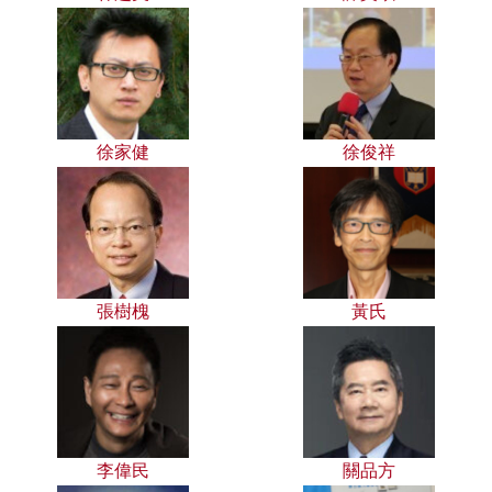
徐家健
徐俊祥
張樹槐
黃氏
李偉民
關品方