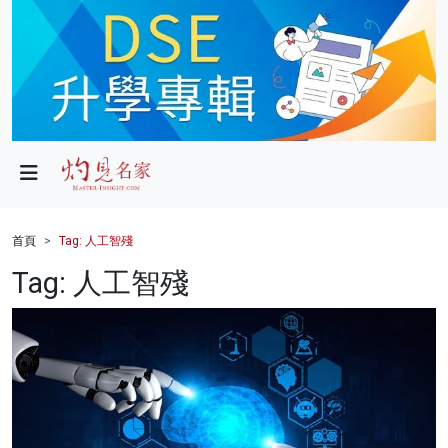
政局
教育
文化
財經
首頁
Tag: 人工智殘
生活
Tag: 人工智殘
健康
商業
科技
影片