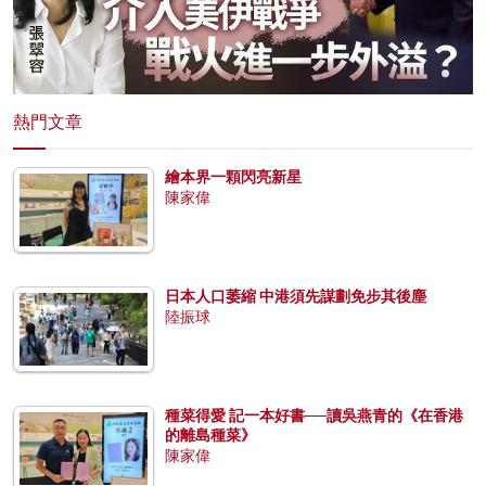
熱門文章
繪本界一顆閃亮新星
陳家偉
日本人口萎縮 中港須先謀劃免步其後塵
陸振球
種菜得愛 記一本好書──讀吳燕青的《在香港
的離島種菜》
陳家偉