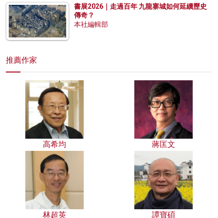
書展2026｜走過百年 九龍寨城如何延續歷史
傳奇？
本社編輯部
推薦作家
高希均
蔣匡文
林超英
譚寶碩