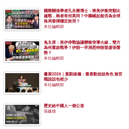
國際關係學者孔永樂博士：將美伊衝突類比
越戰，兩者有何異同？中國崛起能否為全球
格局發揮穩定效用？
本社編輯部
兔主席：美伊停戰協議變衝突導火線，雙方
為何重啟戰爭？伊朗一早洞悉特朗普虛張聲
勢？
本社編輯部
書展2026｜葉劉淑儀：最喜歡姐姐角色 無官
職說話包袱少
本社編輯部
歷史給中國人一個公道
張建雄