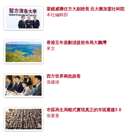
梁鏡威獲任方大副校長 呂大樂加盟社科院
本社編輯部
香港五年規劃須提前布局大鵬灣
來文
西方世界兩批政客
張建雄
市區再生局範式實現真正的市區重建3.0
張量童