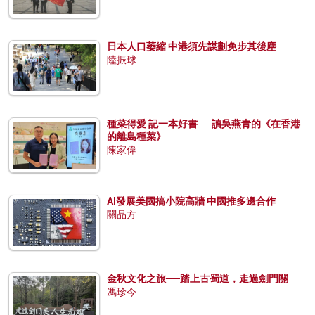
日本人口萎縮 中港須先謀劃免步其後塵
陸振球
種菜得愛 記一本好書──讀吳燕青的《在香港
的離島種菜》
陳家偉
AI發展美國搞小院高牆 中國推多邊合作
關品方
金秋文化之旅──踏上古蜀道，走過劍門關
馮珍今