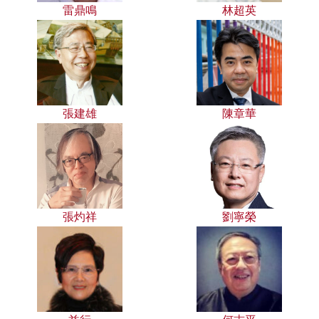
雷鼎鳴
林超英
張建雄
陳章華
張灼祥
劉寧榮