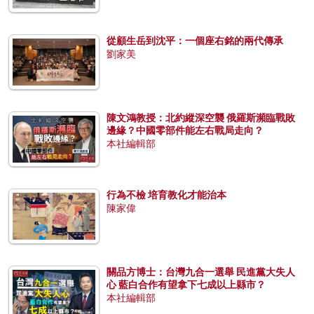
從顧生岳到沈平：一個座右銘的兩代傳承
劉家美
陳文鴻教授：北約縱深空襲 俄羅斯瀕臨戰敗
邊緣？中國零部件能左右戰局走向？
本社編輯部
行為不檢 培育教化才能治本
陳家偉
關品方博士：台灣九合一選舉 民進黨大失人
心 藍白合作有望拿下七成以上縣市？
本社編輯部