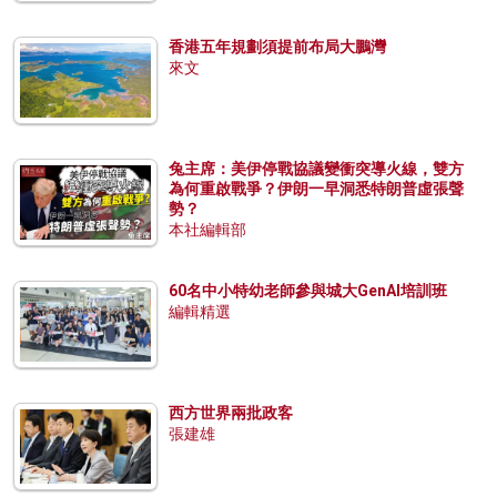
香港五年規劃須提前布局大鵬灣
來文
兔主席：美伊停戰協議變衝突導火線，雙方
為何重啟戰爭？伊朗一早洞悉特朗普虛張聲
勢？
本社編輯部
60名中小特幼老師參與城大GenAI培訓班
編輯精選
西方世界兩批政客
張建雄