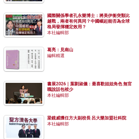
國際關係學者孔永樂博士：將美伊衝突類比
越戰，兩者有何異同？中國崛起能否為全球
格局發揮穩定效用？
本社編輯部
葛亮：見南山
編輯精選
書展2026｜葉劉淑儀：最喜歡姐姐角色 無官
職說話包袱少
本社編輯部
梁鏡威獲任方大副校長 呂大樂加盟社科院
本社編輯部