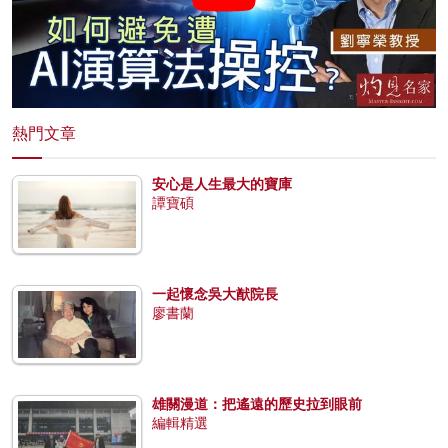
熱門文章
安心是人生最大的寶庫
譚寶碩
一起懷念吳大猷院長
廖書蘭
雄關漫道：把遙遠的歷史拉到眼前
編輯精選