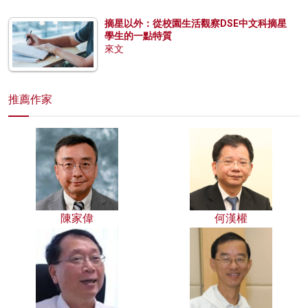
摘星以外：從校園生活觀察DSE中文科摘星
學生的一點特質
來文
推薦作家
陳家偉
何漢權