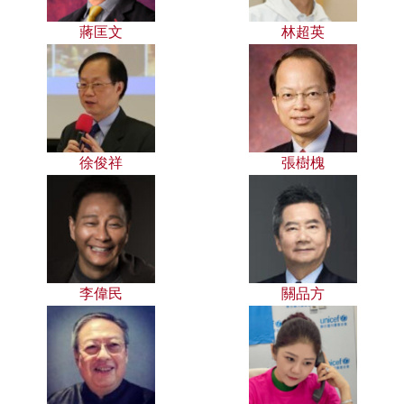
蔣匡文
林超英
徐俊祥
張樹槐
李偉民
關品方