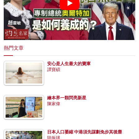
熱門文章
安心是人生最大的寶庫
譚寶碩
繪本界一顆閃亮新星
陳家偉
日本人口萎縮 中港須先謀劃免步其後塵
陸振球