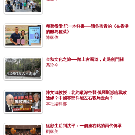
種菜得愛 記一本好書──讀吳燕青的《在香港
的離島種菜》
陳家偉
金秋文化之旅──踏上古蜀道，走過劍門關
馮珍今
陳文鴻教授：北約縱深空襲 俄羅斯瀕臨戰敗
邊緣？中國零部件能左右戰局走向？
本社編輯部
從顧生岳到沈平：一個座右銘的兩代傳承
劉家美