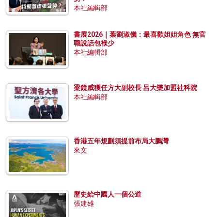
本社編輯部
書展2026｜葉劉淑儀：最喜歡姐姐角色 無官
職說話包袱少
本社編輯部
梁鏡威獲任方大副校長 呂大樂加盟社科院
本社編輯部
香港五年規劃須提前布局大鵬灣
來文
歷史給中國人一個公道
張建雄