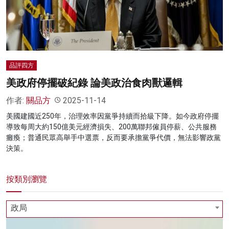
名家榜
灼見活動
關於我們
品評四方
美政府停擺破紀錄 論美政治食肉獸邏輯
作者:
關品方
2025-11-14
美國建國近250年，治理效率因黨爭持續而拾級下降。如今政府停擺
導致每周大約150億美元經濟損失、200萬聯邦僱員停薪、公共服務
癱瘓；普通民眾高舉手中選票，反而要承擔黨爭代價，無法影響政黨
決策。
按類別瀏覽
政局