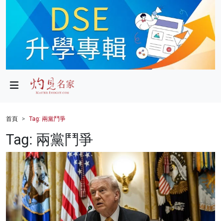
政局
教育
文化
財經
首頁
Tag: 兩黨鬥爭
生活
Tag: 兩黨鬥爭
健康
商業
科技
影片