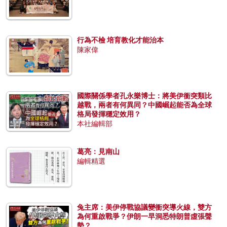
行為不檢 培育教化才能治本
陳家偉
國際關係學者孔永樂博士：將美伊衝突類比
越戰，兩者有何異同？中國崛起能否為全球
格局發揮穩定效用？
本社編輯部
葛亮：見南山
編輯精選
兔主席：美伊停戰協議變衝突導火線，雙方
為何重啟戰爭？伊朗一早洞悉特朗普虛張聲
勢？