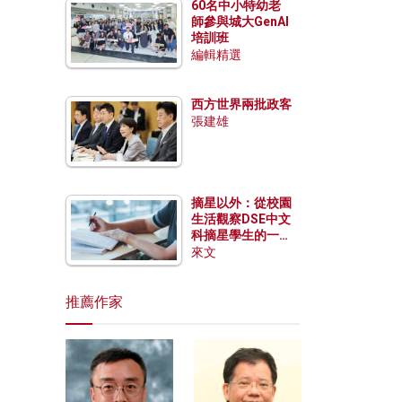
60名中小特幼老
師參與城大GenAI
培訓班
編輯精選
西方世界兩批政客
張建雄
摘星以外：從校園
生活觀察DSE中文
科摘星學生的一點
特質
來文
推薦作家