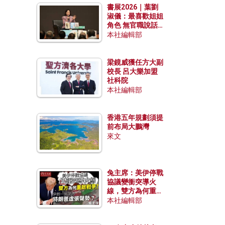
書展2026｜葉劉
淑儀：最喜歡姐姐
角色 無官職說話
包袱少
本社編輯部
梁鏡威獲任方大副
校長 呂大樂加盟
社科院
本社編輯部
香港五年規劃須提
前布局大鵬灣
來文
兔主席：美伊停戰
協議變衝突導火
線，雙方為何重啟
戰爭？伊朗一早洞
本社編輯部
悉特朗普虛張聲
勢？