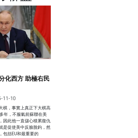
分化西方 助極右民
5-11-10
大棋，事實上真正下大棋高
0多年，不服氣前蘇聯在美
，因此他一直儲心積累復仇
就是促使美中反臉脫鈎，然
，包括EU和最重要的