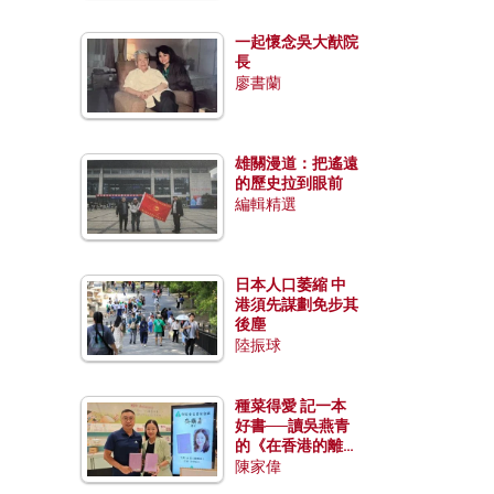
一起懷念吳大猷院
長
廖書蘭
雄關漫道：把遙遠
的歷史拉到眼前
編輯精選
日本人口萎縮 中
港須先謀劃免步其
後塵
陸振球
種菜得愛 記一本
好書──讀吳燕青
的《在香港的離島
種菜》
陳家偉