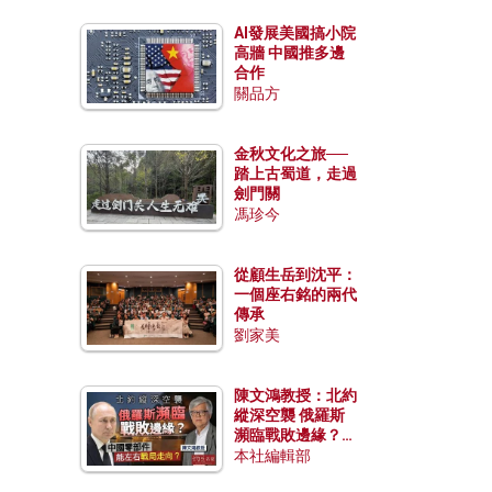
AI發展美國搞小院
高牆 中國推多邊
合作
關品方
金秋文化之旅──
踏上古蜀道，走過
劍門關
馮珍今
從顧生岳到沈平：
一個座右銘的兩代
傳承
劉家美
陳文鴻教授：北約
縱深空襲 俄羅斯
瀕臨戰敗邊緣？中
國零部件能左右戰
本社編輯部
局走向？