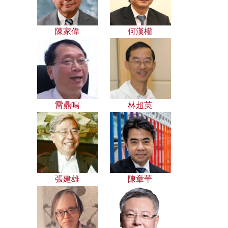
陳家偉
何漢權
雷鼎鳴
林超英
張建雄
陳章華