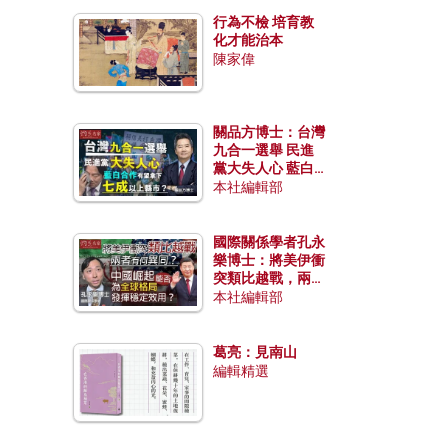
行為不檢 培育教
化才能治本
陳家偉
關品方博士：台灣
九合一選舉 民進
黨大失人心 藍白
合作有望拿下七成
本社編輯部
以上縣市？
國際關係學者孔永
樂博士：將美伊衝
突類比越戰，兩者
有何異同？中國崛
本社編輯部
起能否為全球格局
發揮穩定效用？
葛亮：見南山
編輯精選