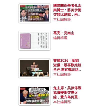
國際關係學者孔永
樂博士：將美伊衝
突類比越戰，兩者
有何異同？中國崛
本社編輯部
起能否為全球格局
發揮穩定效用？
葛亮：見南山
編輯精選
書展2026｜葉劉
淑儀：最喜歡姐姐
角色 無官職說話
包袱少
本社編輯部
兔主席：美伊停戰
協議變衝突導火
線，雙方為何重啟
戰爭？伊朗一早洞
本社編輯部
悉特朗普虛張聲
勢？