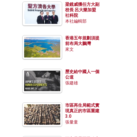
梁鏡威獲任方大副
校長 呂大樂加盟
社科院
本社編輯部
香港五年規劃須提
前布局大鵬灣
來文
歷史給中國人一個
公道
張建雄
市區再生局範式實
現真正的市區重建
3.0
張量童