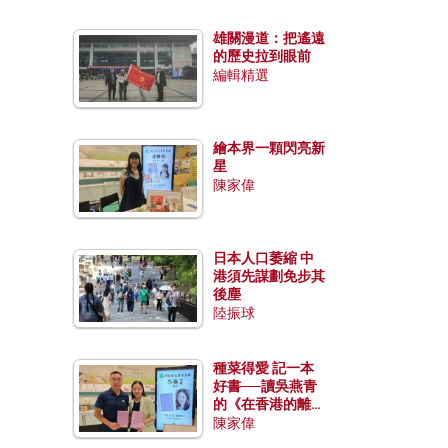
雄關漫道：把遙遠
的歷史拉到眼前
編輯精選
繪本界一顆閃亮新
星
陳家偉
日本人口萎縮 中
港須先謀劃免步其
後塵
陸振球
種菜得愛 記一本
好書──讀吳燕青
的《在香港的離島
種菜》
陳家偉