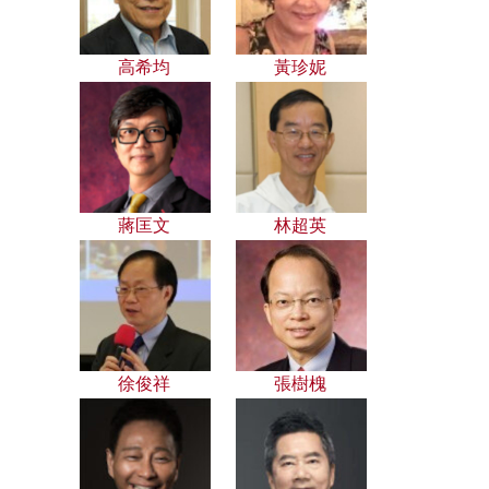
高希均
黃珍妮
蔣匡文
林超英
徐俊祥
張樹槐