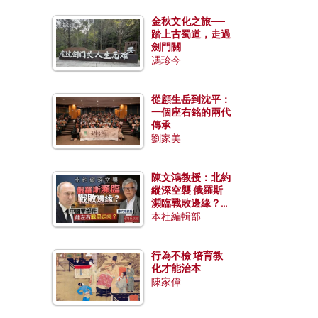
金秋文化之旅──
踏上古蜀道，走過
劍門關
馮珍今
從顧生岳到沈平：
一個座右銘的兩代
傳承
劉家美
陳文鴻教授：北約
縱深空襲 俄羅斯
瀕臨戰敗邊緣？中
國零部件能左右戰
本社編輯部
局走向？
行為不檢 培育教
化才能治本
陳家偉