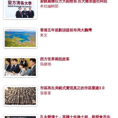
梁鏡威獲任方大副校長 呂大樂加盟社科院
本社編輯部
香港五年規劃須提前布局大鵬灣
來文
西方世界兩批政客
張建雄
市區再生局範式實現真正的市區重建3.0
張量童
孔永樂博士：英國十年換七相，新揆會否步