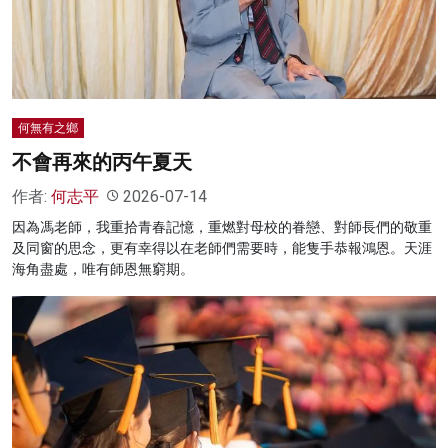
名家榜
灼見活動
關於我們
何無有之鄉
不會再來的丙午夏天
作者:
何志平
2026-07-14
因為馮老師，我重拾青春記憶，重燃對母校的眷戀、對師長們的敬重
及同窗的思念，更有幸得以在老師們需要時，能隻手恭報鴻恩。天涯
海角盡處，唯有師恩無窮期。