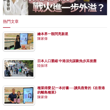
熱門文章
繪本界一顆閃亮新星
陳家偉
日本人口萎縮 中港須先謀劃免步其後塵
陸振球
種菜得愛 記一本好書──讀吳燕青的《在香港
的離島種菜》
陳家偉