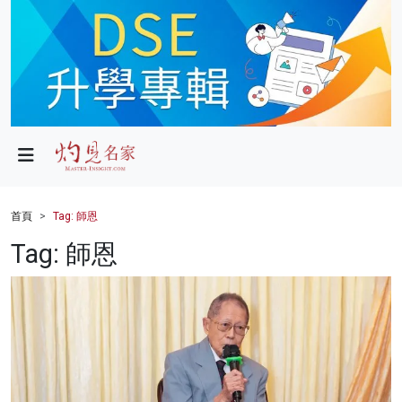
政局
教育
文化
財經
首頁
Tag: 師恩
生活
Tag: 師恩
健康
商業
科技
影片