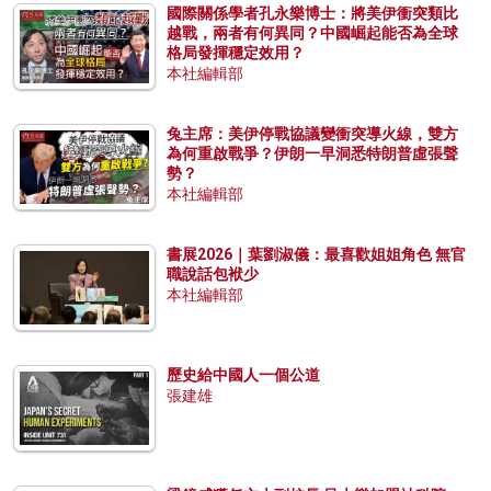
國際關係學者孔永樂博士：將美伊衝突類比
越戰，兩者有何異同？中國崛起能否為全球
格局發揮穩定效用？
本社編輯部
兔主席：美伊停戰協議變衝突導火線，雙方
為何重啟戰爭？伊朗一早洞悉特朗普虛張聲
勢？
本社編輯部
書展2026｜葉劉淑儀：最喜歡姐姐角色 無官
職說話包袱少
本社編輯部
歷史給中國人一個公道
張建雄