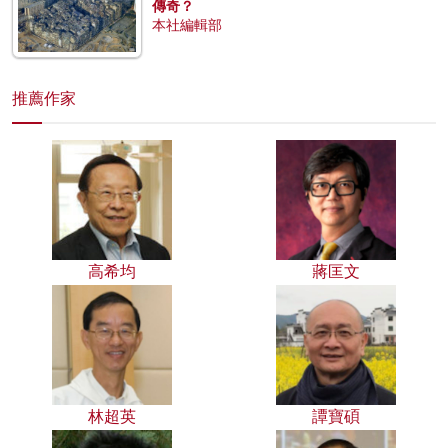
傳奇？
本社編輯部
推薦作家
高希均
蔣匡文
林超英
譚寶碩