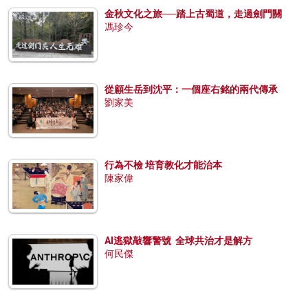
金秋文化之旅──踏上古蜀道，走過劍門關
馮珍今
從顧生岳到沈平：一個座右銘的兩代傳承
劉家美
行為不檢 培育教化才能治本
陳家偉
AI逃獄敲響警號 全球共治才是解方
何民傑