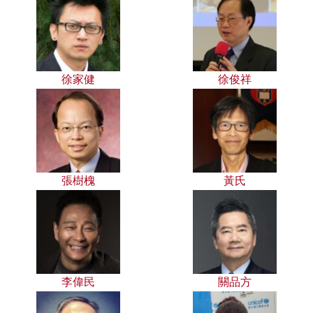
徐家健
徐俊祥
張樹槐
黃氏
李偉民
關品方