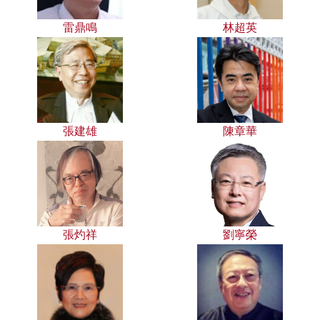
雷鼎鳴
林超英
張建雄
陳章華
張灼祥
劉寧榮