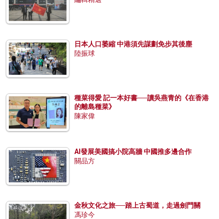
日本人口萎縮 中港須先謀劃免步其後塵
陸振球
種菜得愛 記一本好書──讀吳燕青的《在香港
的離島種菜》
陳家偉
AI發展美國搞小院高牆 中國推多邊合作
關品方
金秋文化之旅──踏上古蜀道，走過劍門關
馮珍今