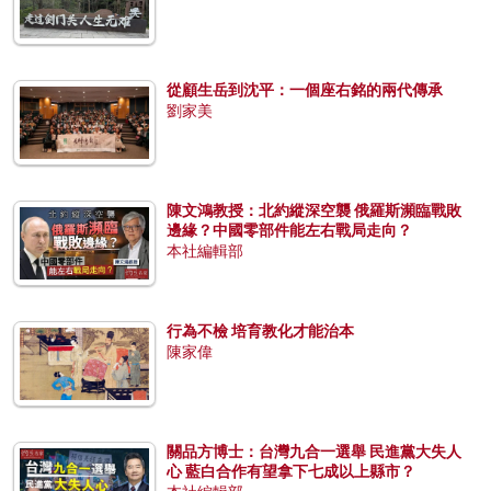
從顧生岳到沈平：一個座右銘的兩代傳承
劉家美
陳文鴻教授：北約縱深空襲 俄羅斯瀕臨戰敗
邊緣？中國零部件能左右戰局走向？
本社編輯部
行為不檢 培育教化才能治本
陳家偉
關品方博士：台灣九合一選舉 民進黨大失人
心 藍白合作有望拿下七成以上縣市？