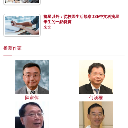
摘星以外：從校園生活觀察DSE中文科摘星
學生的一點特質
來文
推薦作家
陳家偉
何漢權