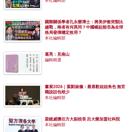
本社編輯部
國際關係學者孔永樂博士：將美伊衝突類比
越戰，兩者有何異同？中國崛起能否為全球
格局發揮穩定效用？
本社編輯部
葛亮：見南山
編輯精選
書展2026｜葉劉淑儀：最喜歡姐姐角色 無官
職說話包袱少
本社編輯部
梁鏡威獲任方大副校長 呂大樂加盟社科院
本社編輯部