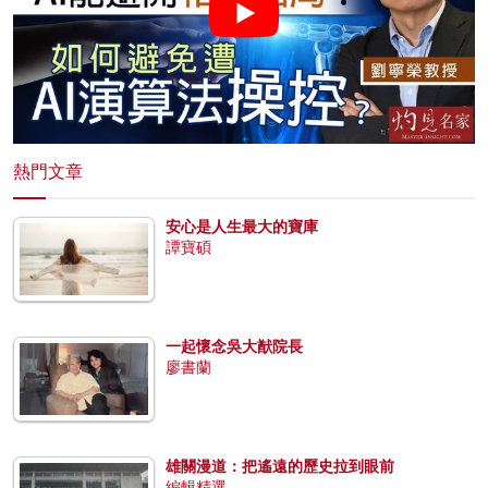
熱門文章
安心是人生最大的寶庫
譚寶碩
一起懷念吳大猷院長
廖書蘭
雄關漫道：把遙遠的歷史拉到眼前
編輯精選