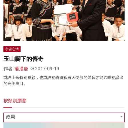
名家榜
灼見活動
關於我們
宇宙心情
玉山腳下的傳奇
作者:
潘漢唐
2017-09-19
或許上帝特別眷顧，也或許祂覺得祗有天使般的聲音才能吟唱祂譜出
的完美曲目。
按類別瀏覽
政局