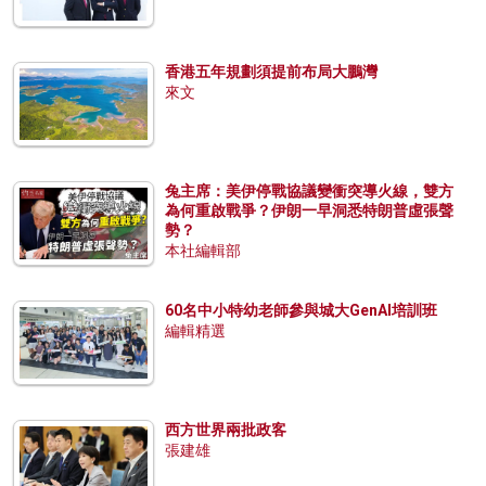
香港五年規劃須提前布局大鵬灣
來文
兔主席：美伊停戰協議變衝突導火線，雙方
為何重啟戰爭？伊朗一早洞悉特朗普虛張聲
勢？
本社編輯部
60名中小特幼老師參與城大GenAI培訓班
編輯精選
西方世界兩批政客
張建雄