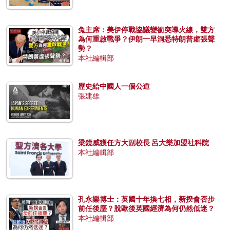
兔主席：美伊停戰協議變衝突導火線，雙方
為何重啟戰爭？伊朗一早洞悉特朗普虛張聲
勢？
本社編輯部
歷史給中國人一個公道
張建雄
梁鏡威獲任方大副校長 呂大樂加盟社科院
本社編輯部
孔永樂博士：英國十年換七相，新揆會否步
前任後塵？脫歐後英國經濟為何仍然低迷？
本社編輯部