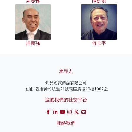
温志倫
陳妙霞
譚新強
何志平
承印人
灼見名家傳媒有限公司
地址 : 香港黃竹坑道21號環匯廣場10樓1002室
追蹤我們的社交平台
聯絡我們