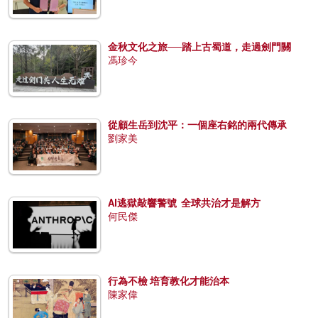
金秋文化之旅──踏上古蜀道，走過劍門關
馮珍今
從顧生岳到沈平：一個座右銘的兩代傳承
劉家美
AI逃獄敲響警號 全球共治才是解方
何民傑
行為不檢 培育教化才能治本
陳家偉