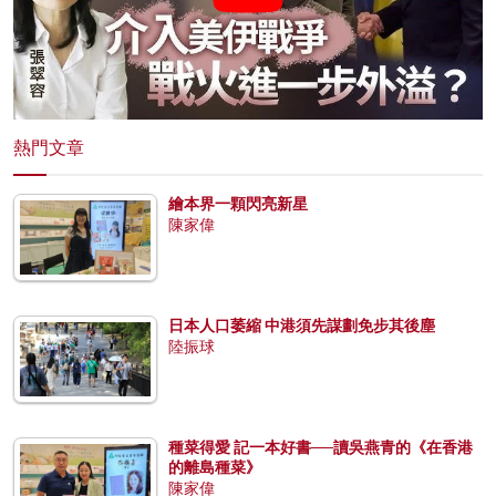
熱門文章
繪本界一顆閃亮新星
陳家偉
日本人口萎縮 中港須先謀劃免步其後塵
陸振球
種菜得愛 記一本好書──讀吳燕青的《在香港
的離島種菜》
陳家偉