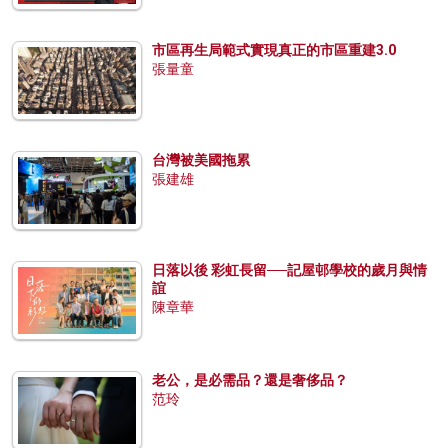
市區再生局範式實現真正的市區重建3.0
張量童
台灣被美國拖累
張建雄
日落以後 彩虹長留──記屋邨學校的歲月與情
誼
陳章華
老公，是必需品？還是奢侈品？
范玲