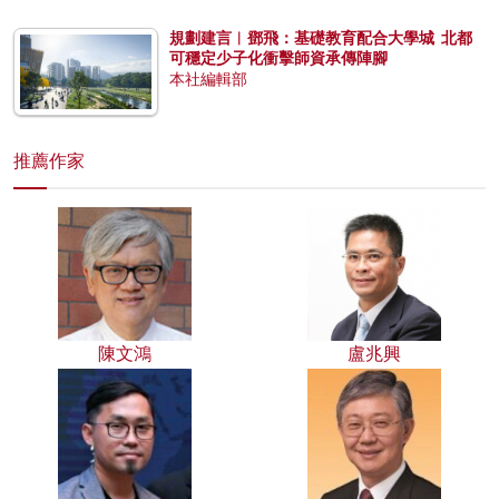
規劃建言︱鄧飛：基礎教育配合大學城 北都
可穩定少子化衝擊師資承傳陣腳
本社編輯部
推薦作家
陳文鴻
盧兆興