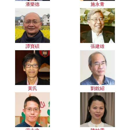
潘樂德
施永青
譚寶碩
張建雄
黃氏
劉銳紹