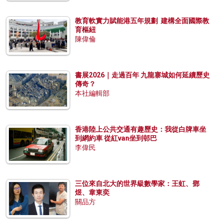
教育軟實力賦能港五年規劃 建構全面國際教
育樞紐
陳偉倫
書展2026｜走過百年 九龍寨城如何延續歷史
傳奇？
本社編輯部
香港陸上公共交通有趣歷史：我從白牌車坐
到網約車 從紅van坐到邨巴
李偉民
三位來自北大的世界級數學家：王虹、鄧
煜、韋東奕
關品方