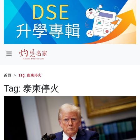
政局
教育
文化
財經
首頁
Tag: 泰柬停火
生活
Tag: 泰柬停火
健康
商業
科技
影片