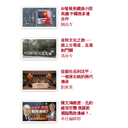
AI發展美國搞小院
高牆 中國推多邊
合作
關品方
金秋文化之旅──
踏上古蜀道，走過
劍門關
馮珍今
從顧生岳到沈平：
一個座右銘的兩代
傳承
劉家美
陳文鴻教授：北約
縱深空襲 俄羅斯
瀕臨戰敗邊緣？中
國零部件能左右戰
本社編輯部
局走向？