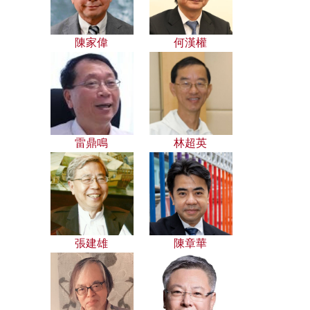
陳家偉
何漢權
雷鼎鳴
林超英
張建雄
陳章華