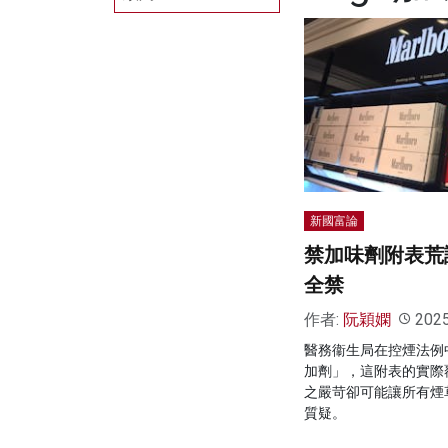
新國富論
禁加味劑附表荒
全禁
作者:
阮穎嫻
202
醫務衞生局在控煙法例中
加劑」，這附表的實際
之嚴苛卻可能讓所有煙
質疑。