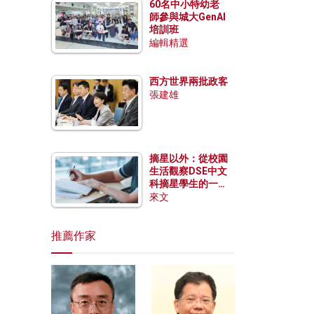
60名中小特幼老
師參與城大GenAI
培訓班
編輯精選
西方世界兩批政客
張建雄
摘星以外：從校園
生活觀察DSE中文
科摘星學生的一點
特質
來文
推薦作家