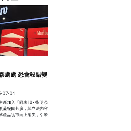
謬處處 恐會殺錯變
5-07-04
新加入「附表10 - 指明添
覆蓋範圍甚廣，其立法內容
草產品從市面上消失，引發