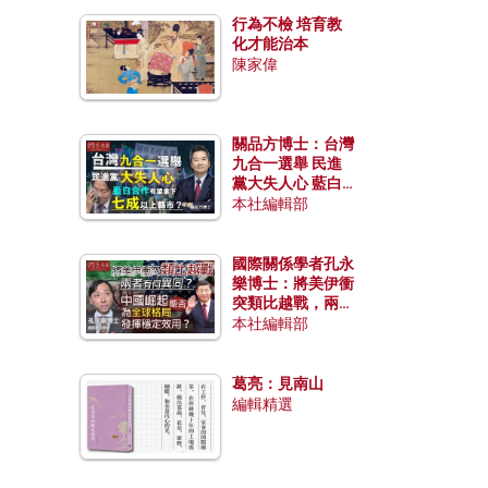
行為不檢 培育教
化才能治本
陳家偉
關品方博士：台灣
九合一選舉 民進
黨大失人心 藍白
合作有望拿下七成
本社編輯部
以上縣市？
國際關係學者孔永
樂博士：將美伊衝
突類比越戰，兩者
有何異同？中國崛
本社編輯部
起能否為全球格局
發揮穩定效用？
葛亮：見南山
編輯精選