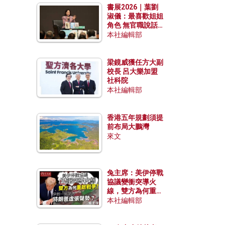
書展2026｜葉劉
淑儀：最喜歡姐姐
角色 無官職說話
包袱少
本社編輯部
梁鏡威獲任方大副
校長 呂大樂加盟
社科院
本社編輯部
香港五年規劃須提
前布局大鵬灣
來文
兔主席：美伊停戰
協議變衝突導火
線，雙方為何重啟
戰爭？伊朗一早洞
本社編輯部
悉特朗普虛張聲
勢？