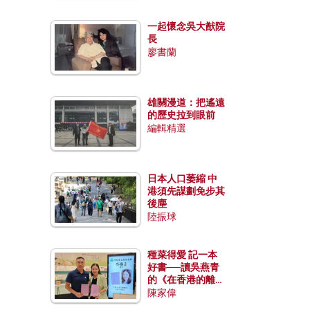
一起懷念吳大猷院
長
廖書蘭
雄關漫道：把遙遠
的歷史拉到眼前
編輯精選
日本人口萎縮 中
港須先謀劃免步其
後塵
陸振球
種菜得愛 記一本
好書──讀吳燕青
的《在香港的離島
種菜》
陳家偉