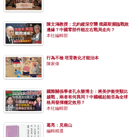
陳文鴻教授：北約縱深空襲 俄羅斯瀕臨戰敗
邊緣？中國零部件能左右戰局走向？
本社編輯部
行為不檢 培育教化才能治本
陳家偉
國際關係學者孔永樂博士：將美伊衝突類比
越戰，兩者有何異同？中國崛起能否為全球
格局發揮穩定效用？
本社編輯部
葛亮：見南山
編輯精選