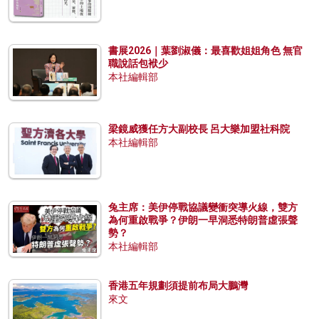
書展2026｜葉劉淑儀：最喜歡姐姐角色 無官
職說話包袱少
本社編輯部
梁鏡威獲任方大副校長 呂大樂加盟社科院
本社編輯部
兔主席：美伊停戰協議變衝突導火線，雙方
為何重啟戰爭？伊朗一早洞悉特朗普虛張聲
勢？
本社編輯部
香港五年規劃須提前布局大鵬灣
來文