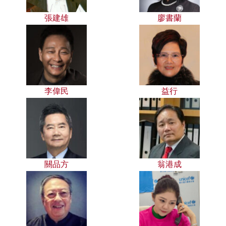
張建雄
廖書蘭
李偉民
益行
關品方
翁港成