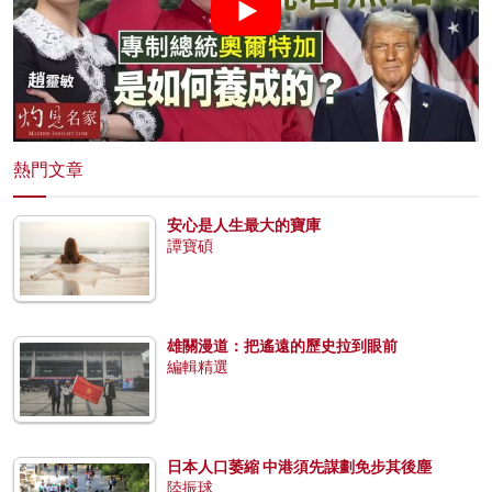
熱門文章
安心是人生最大的寶庫
譚寶碩
雄關漫道：把遙遠的歷史拉到眼前
編輯精選
日本人口萎縮 中港須先謀劃免步其後塵
陸振球