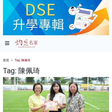
政局
教育
文化
財經
首頁
Tag: 陳佩琦
生活
Tag: 陳佩琦
健康
商業
科技
影片