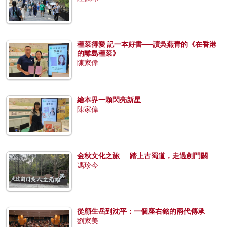
種菜得愛 記一本好書──讀吳燕青的《在香港
的離島種菜》
陳家偉
繪本界一顆閃亮新星
陳家偉
金秋文化之旅──踏上古蜀道，走過劍門關
馮珍今
從顧生岳到沈平：一個座右銘的兩代傳承
劉家美