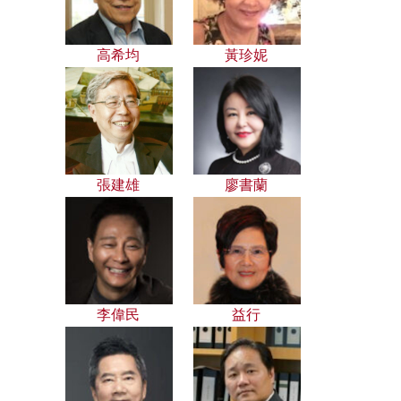
高希均
黃珍妮
張建雄
廖書蘭
李偉民
益行