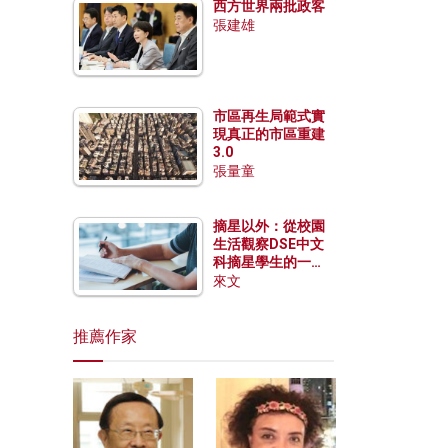
西方世界兩批政客
張建雄
市區再生局範式實
現真正的市區重建
3.0
張量童
摘星以外：從校園
生活觀察DSE中文
科摘星學生的一點
特質
來文
推薦作家