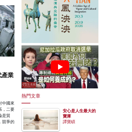
代產業
熱門文章
對中國來
系，二要
安心是人生最大的
論是貿
寶庫
，競爭的
譚寶碩
。