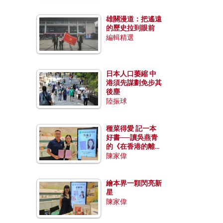
雄關漫道：把遙遠
的歷史拉到眼前
編輯精選
日本人口萎縮 中
港須先謀劃免步其
後塵
陸振球
種菜得愛 記一本
好書──讀吳燕青
的《在香港的離島
種菜》
陳家偉
繪本界一顆閃亮新
星
陳家偉