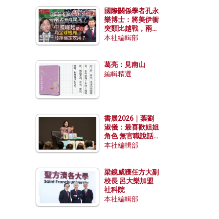
國際關係學者孔永
樂博士：將美伊衝
突類比越戰，兩者
有何異同？中國崛
本社編輯部
起能否為全球格局
發揮穩定效用？
葛亮：見南山
編輯精選
書展2026｜葉劉
淑儀：最喜歡姐姐
角色 無官職說話
包袱少
本社編輯部
梁鏡威獲任方大副
校長 呂大樂加盟
社科院
本社編輯部