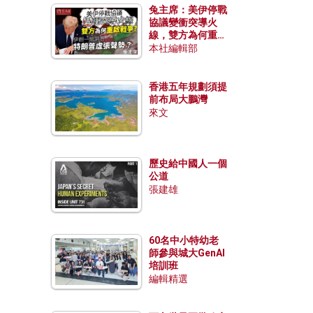
兔主席：美伊停戰
協議變衝突導火
線，雙方為何重啟
戰爭？伊朗一早洞
本社編輯部
悉特朗普虛張聲
勢？
香港五年規劃須提
前布局大鵬灣
來文
歷史給中國人一個
公道
張建雄
60名中小特幼老
師參與城大GenAI
培訓班
編輯精選