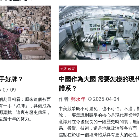
剖析政治
手好牌？
中國作為大國 需要怎樣的現
體系？
6-07-09
作者:
鄭永年
2025-04-04
朗刮目相看：原來這個被西
有一手「好牌」，具備成為
中美競爭既不可避免，也不可怕。不過，
源稟賦，這裏有歷史傳承，
說，一要意識到競爭的核心是現代產業體
去幾十年的努力。
意識到在今後很長的一段歷史時間裏，無
易、投資、技術，還是地緣政治等各方面
焦點在於哪一個經濟體系具有更大的韌性