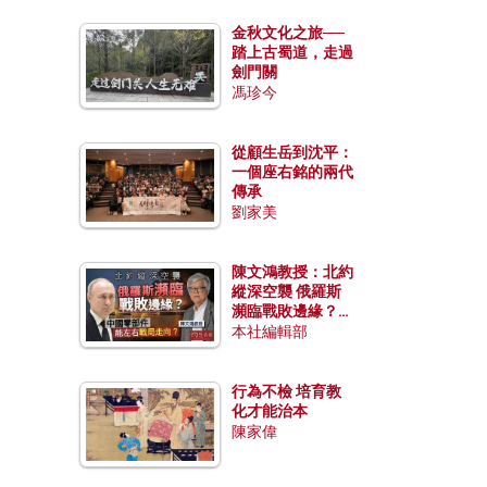
金秋文化之旅──
踏上古蜀道，走過
劍門關
馮珍今
從顧生岳到沈平：
一個座右銘的兩代
傳承
劉家美
陳文鴻教授：北約
縱深空襲 俄羅斯
瀕臨戰敗邊緣？中
國零部件能左右戰
本社編輯部
局走向？
行為不檢 培育教
化才能治本
陳家偉