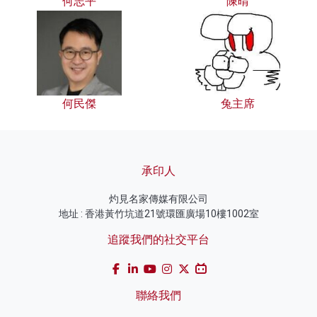
何志平
陳晴
何民傑
兔主席
承印人
灼見名家傳媒有限公司
地址 : 香港黃竹坑道21號環匯廣場10樓1002室
追蹤我們的社交平台
聯絡我們