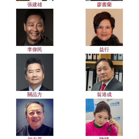
張建雄
廖書蘭
李偉民
益行
關品方
翁港成