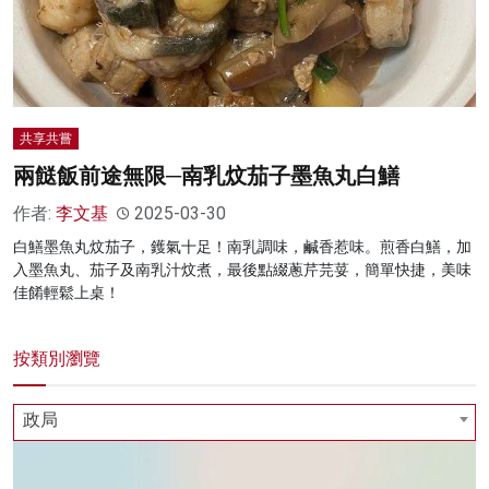
名家榜
灼見活動
關於我們
共享共嘗
兩餸飯前途無限─南乳炆茄子墨魚丸白鱔
作者:
李文基
2025-03-30
白鱔墨魚丸炆茄子，鑊氣十足！南乳調味，鹹香惹味。煎香白鱔，加
入墨魚丸、茄子及南乳汁炆煮，最後點綴蔥芹芫荽，簡單快捷，美味
佳餚輕鬆上桌！
按類別瀏覽
政局