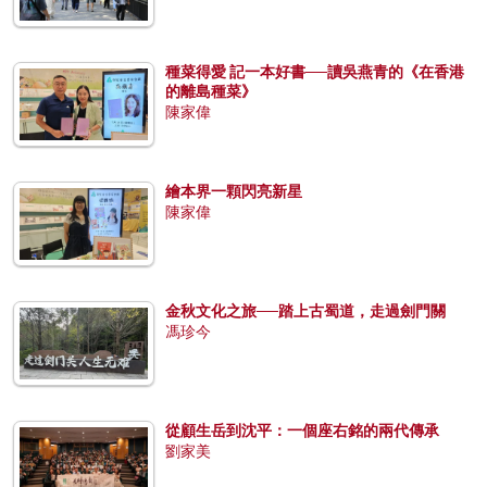
種菜得愛 記一本好書──讀吳燕青的《在香港
的離島種菜》
陳家偉
繪本界一顆閃亮新星
陳家偉
金秋文化之旅──踏上古蜀道，走過劍門關
馮珍今
從顧生岳到沈平：一個座右銘的兩代傳承
劉家美