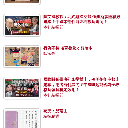
陳文鴻教授：北約縱深空襲 俄羅斯瀕臨戰敗
邊緣？中國零部件能左右戰局走向？
本社編輯部
行為不檢 培育教化才能治本
陳家偉
國際關係學者孔永樂博士：將美伊衝突類比
越戰，兩者有何異同？中國崛起能否為全球
格局發揮穩定效用？
本社編輯部
葛亮：見南山
編輯精選