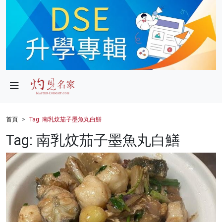
政局
教育
文化
財經
首頁
Tag: 南乳炆茄子墨魚丸白鱔
生活
Tag: 南乳炆茄子墨魚丸白鱔
健康
商業
科技
影片