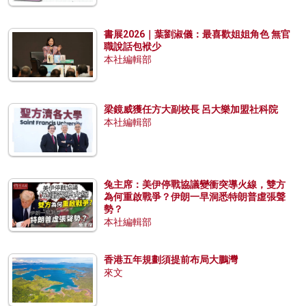
書展2026｜葉劉淑儀：最喜歡姐姐角色 無官
職說話包袱少
本社編輯部
梁鏡威獲任方大副校長 呂大樂加盟社科院
本社編輯部
兔主席：美伊停戰協議變衝突導火線，雙方
為何重啟戰爭？伊朗一早洞悉特朗普虛張聲
勢？
本社編輯部
香港五年規劃須提前布局大鵬灣
來文