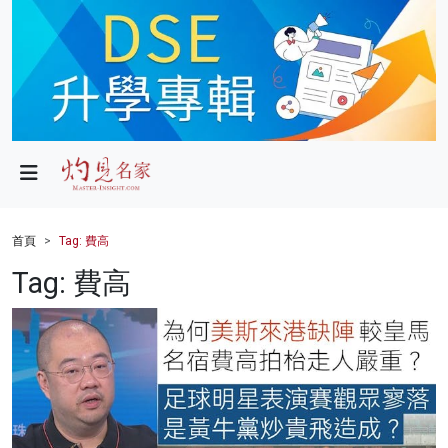
政局
教育
文化
財經
首頁
Tag: 費高
生活
Tag: 費高
健康
商業
科技
影片