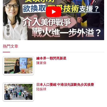
熱門文章
繪本界一顆閃亮新星
陳家偉
日本人口萎縮 中港須先謀劃免步其後塵
陸振球