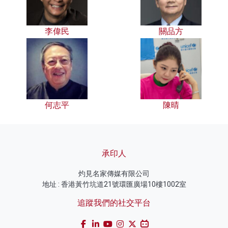
李偉民
關品方
何志平
陳晴
承印人
灼見名家傳媒有限公司
地址 : 香港黃竹坑道21號環匯廣場10樓1002室
追蹤我們的社交平台