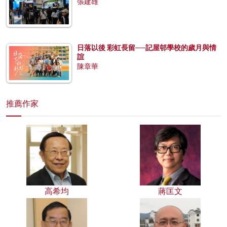
張建雄
日落以後 彩虹長留──記屋邨學校的歲月與情
誼
陳章華
推薦作家
高希均
蔣匡文