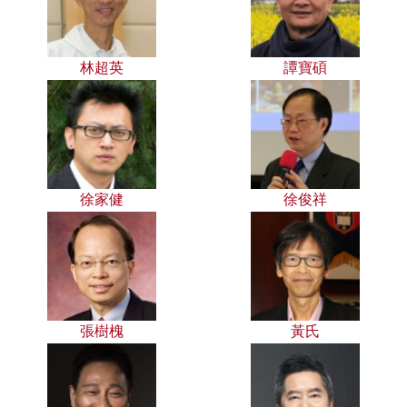
林超英
譚寶碩
徐家健
徐俊祥
張樹槐
黃氏