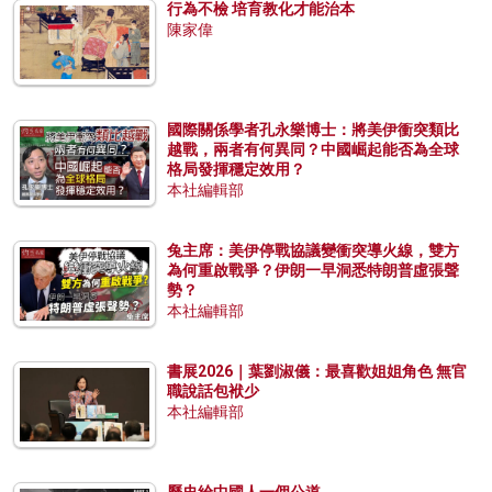
行為不檢 培育教化才能治本
陳家偉
國際關係學者孔永樂博士：將美伊衝突類比
越戰，兩者有何異同？中國崛起能否為全球
格局發揮穩定效用？
本社編輯部
兔主席：美伊停戰協議變衝突導火線，雙方
為何重啟戰爭？伊朗一早洞悉特朗普虛張聲
勢？
本社編輯部
書展2026｜葉劉淑儀：最喜歡姐姐角色 無官
職說話包袱少
本社編輯部