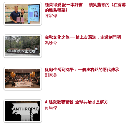
種菜得愛 記一本好書──讀吳燕青的《在香港
的離島種菜》
陳家偉
金秋文化之旅──踏上古蜀道，走過劍門關
馮珍今
從顧生岳到沈平：一個座右銘的兩代傳承
劉家美
AI逃獄敲響警號 全球共治才是解方
何民傑