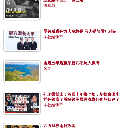
歷史給中國人一個公道
張建雄
梁鏡威獲任方大副校長 呂大樂加盟社科院
本社編輯部
香港五年規劃須提前布局大鵬灣
來文
孔永樂博士：英國十年換七相，新揆會否步
前任後塵？脫歐後英國經濟為何仍然低迷？
本社編輯部
西方世界兩批政客