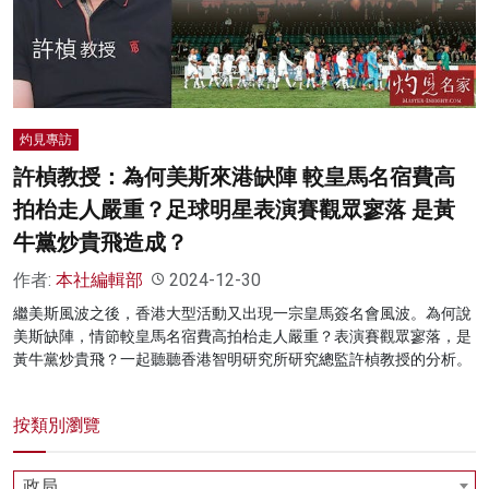
名家榜
灼見活動
關於我們
灼見專訪
許楨教授：為何美斯來港缺陣 較皇馬名宿費高
拍枱走人嚴重？足球明星表演賽觀眾寥落 是黃
牛黨炒貴飛造成？
作者:
本社編輯部
2024-12-30
繼美斯風波之後，香港大型活動又出現一宗皇馬簽名會風波。為何說
美斯缺陣，情節較皇馬名宿費高拍枱走人嚴重？表演賽觀眾寥落，是
黃牛黨炒貴飛？一起聽聽香港智明研究所研究總監許楨教授的分析。
按類別瀏覽
政局