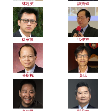
林超英
譚寶碩
徐家健
徐俊祥
張樹槐
黃氏