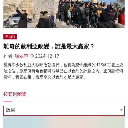
名家榜
灼見活動
關於我們
自由行
離奇的敘利亞政變，誰是最大贏家？
作者:
張翠容
2024-12-17
當有不少敘利亞人歡呼改朝換代，被視為恐怖組織的HTS終可登上統
治之位，原來所有角色都可能早已在以色列的計劃之內。正所謂螳螂
捕蟬，黃雀在後，看來今次以色列才是大贏家。
按類別瀏覽
政局