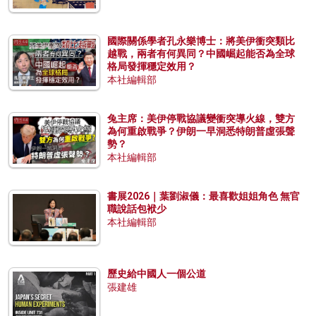
國際關係學者孔永樂博士：將美伊衝突類比
越戰，兩者有何異同？中國崛起能否為全球
格局發揮穩定效用？
本社編輯部
兔主席：美伊停戰協議變衝突導火線，雙方
為何重啟戰爭？伊朗一早洞悉特朗普虛張聲
勢？
本社編輯部
書展2026｜葉劉淑儀：最喜歡姐姐角色 無官
職說話包袱少
本社編輯部
歷史給中國人一個公道
張建雄