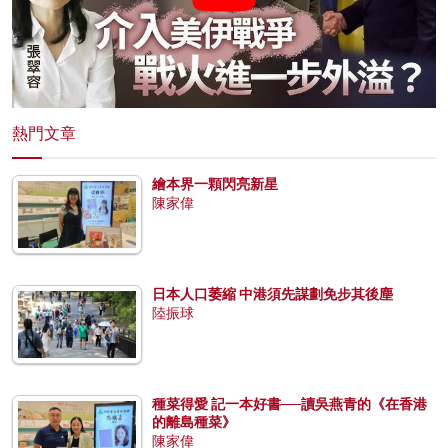
熱門文章
繪本界一顆閃亮新星
陳家偉
日本人口萎縮 中港須先謀劃免步其後塵
陸振球
種菜得愛 記一本好書──讀吳燕青的《在香港
的離島種菜》
陳家偉