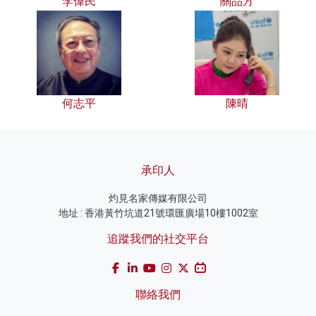
李偉民
關品方
何志平
陳晴
承印人
灼見名家傳媒有限公司
地址 : 香港黃竹坑道21號環匯廣場10樓1002室
追蹤我們的社交平台
聯絡我們