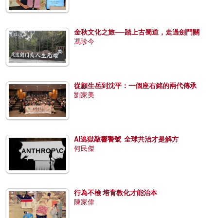
金秋文化之旅──踏上古蜀道，走過劍門關
馮珍今
從顧生岳到沈平：一個座右銘的兩代傳承
劉家美
AI逃獄敲響警號 全球共治才是解方
何民傑
行為不檢 培育教化才能治本
陳家偉