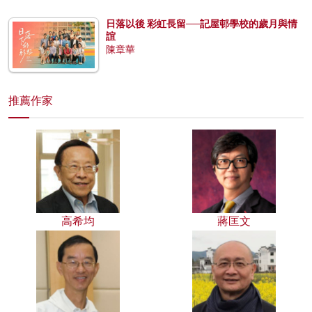
日落以後 彩虹長留──記屋邨學校的歲月與情
誼
陳章華
推薦作家
高希均
蔣匡文