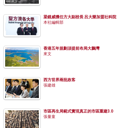
梁鏡威獲任方大副校長 呂大樂加盟社科院
本社編輯部
香港五年規劃須提前布局大鵬灣
來文
西方世界兩批政客
張建雄
市區再生局範式實現真正的市區重建3.0
張量童