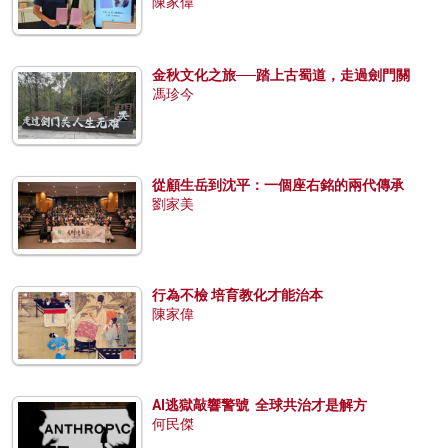
陳家偉
金秋文化之旅──踏上古蜀道，走過劍門關
馮珍今
從顧生岳到沈平：一個座右銘的兩代傳承
劉家美
行為不檢 培育教化才能治本
陳家偉
AI逃獄敲響警號 全球共治才是解方
何民傑