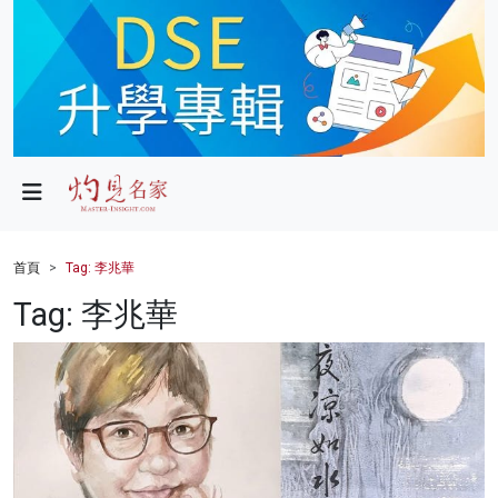
政局
教育
文化
財經
首頁
Tag: 李兆華
生活
Tag: 李兆華
健康
商業
科技
影片