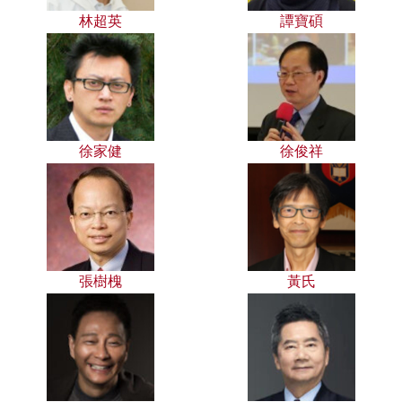
林超英
譚寶碩
徐家健
徐俊祥
張樹槐
黃氏