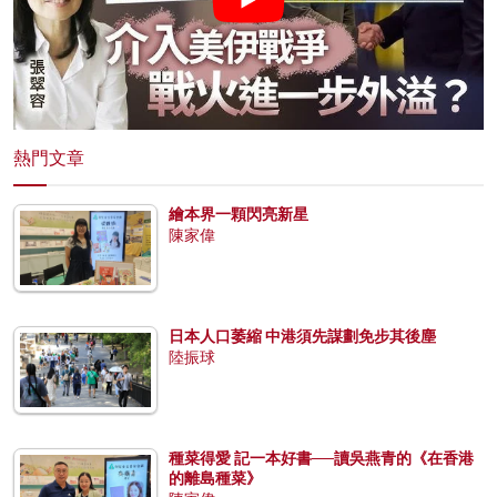
熱門文章
繪本界一顆閃亮新星
陳家偉
日本人口萎縮 中港須先謀劃免步其後塵
陸振球
種菜得愛 記一本好書──讀吳燕青的《在香港
的離島種菜》