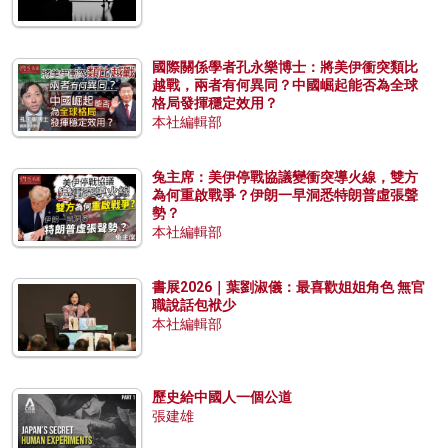
國際關係學者孔永樂博士：將美伊衝突類比
越戰，兩者有何異同？中國崛起能否為全球
格局發揮穩定效用？
本社編輯部
兔主席：美伊停戰協議變衝突導火線，雙方
為何重啟戰爭？伊朗一早洞悉特朗普虛張聲
勢？
本社編輯部
書展2026｜葉劉淑儀：最喜歡姐姐角色 無官
職說話包袱少
本社編輯部
歷史給中國人一個公道
張建雄