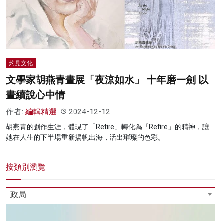
名家榜
灼見活動
關於我們
灼見文化
文學家胡燕青畫展「夜涼如水」 十年磨一劍 以
畫續說心中情
作者:
編輯精選
2024-12-12
胡燕青的創作生涯，體現了「Retire」轉化為「Refire」的精神，讓
她在人生的下半場重新揚帆出海，活出璀璨的色彩。
按類別瀏覽
政局