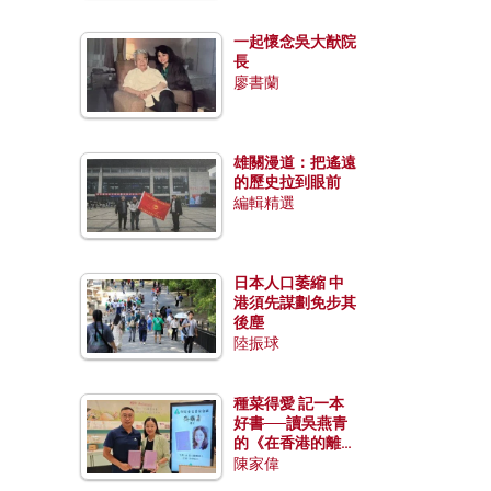
一起懷念吳大猷院
長
廖書蘭
雄關漫道：把遙遠
的歷史拉到眼前
編輯精選
日本人口萎縮 中
港須先謀劃免步其
後塵
陸振球
種菜得愛 記一本
好書──讀吳燕青
的《在香港的離島
種菜》
陳家偉