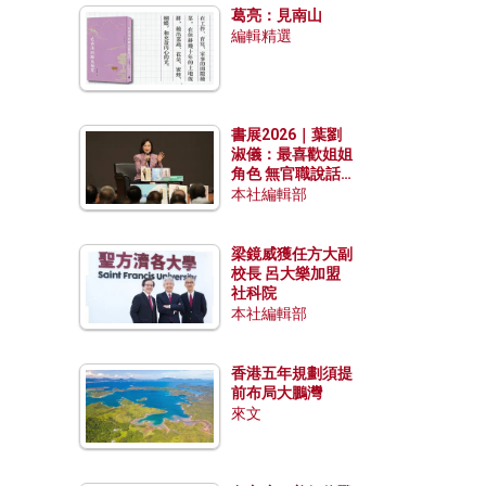
葛亮：見南山
編輯精選
書展2026｜葉劉
淑儀：最喜歡姐姐
角色 無官職說話
包袱少
本社編輯部
梁鏡威獲任方大副
校長 呂大樂加盟
社科院
本社編輯部
香港五年規劃須提
前布局大鵬灣
來文