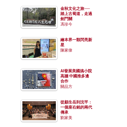
金秋文化之旅──
踏上古蜀道，走過
劍門關
馮珍今
繪本界一顆閃亮新
星
陳家偉
AI發展美國搞小院
高牆 中國推多邊
合作
關品方
從顧生岳到沈平：
一個座右銘的兩代
傳承
劉家美