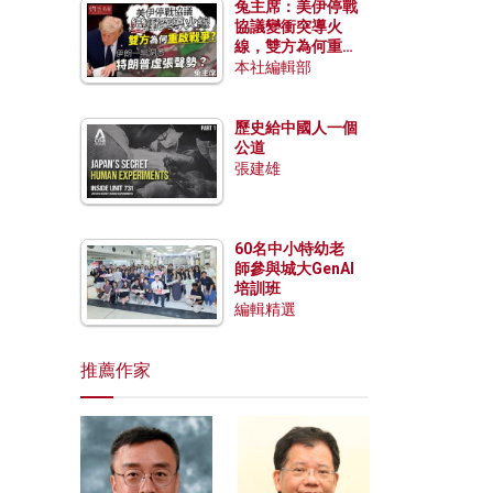
兔主席：美伊停戰
協議變衝突導火
線，雙方為何重啟
戰爭？伊朗一早洞
本社編輯部
悉特朗普虛張聲
勢？
歷史給中國人一個
公道
張建雄
60名中小特幼老
師參與城大GenAI
培訓班
編輯精選
推薦作家