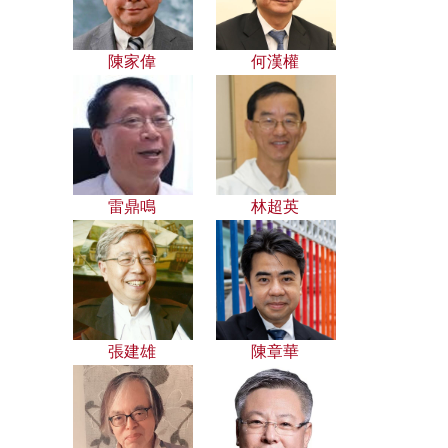
陳家偉
何漢權
雷鼎鳴
林超英
張建雄
陳章華