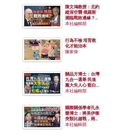
陳文鴻教授：北約
縱深空襲 俄羅斯
瀕臨戰敗邊緣？中
國零部件能左右戰
本社編輯部
局走向？
行為不檢 培育教
化才能治本
陳家偉
關品方博士：台灣
九合一選舉 民進
黨大失人心 藍白
合作有望拿下七成
本社編輯部
以上縣市？
國際關係學者孔永
樂博士：將美伊衝
突類比越戰，兩者
有何異同？中國崛
本社編輯部
起能否為全球格局
發揮穩定效用？