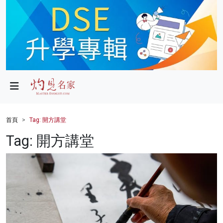
政局
教育
文化
財經
首頁
Tag: 開方講堂
生活
Tag: 開方講堂
健康
商業
科技
影片