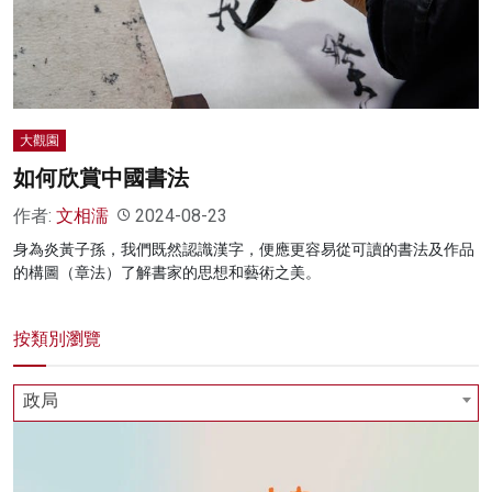
名家榜
灼見活動
關於我們
大觀園
如何欣賞中國書法
作者:
文相濡
2024-08-23
身為炎黃子孫，我們既然認識漢字，便應更容易從可讀的書法及作品
的構圖（章法）了解書家的思想和藝術之美。
按類別瀏覽
政局