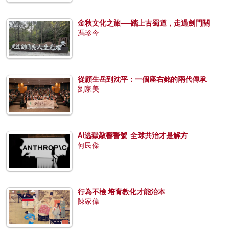
金秋文化之旅──踏上古蜀道，走過劍門關
馮珍今
從顧生岳到沈平：一個座右銘的兩代傳承
劉家美
AI逃獄敲響警號 全球共治才是解方
何民傑
行為不檢 培育教化才能治本
陳家偉