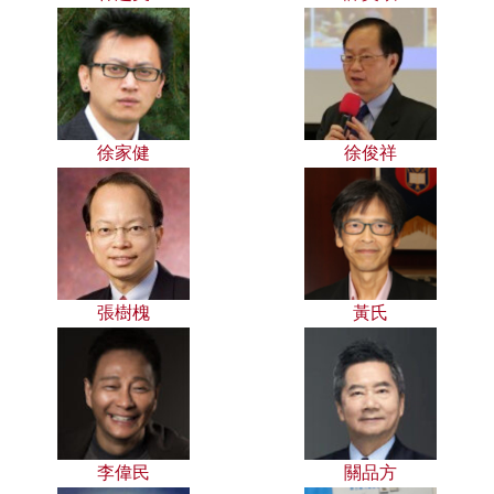
徐家健
徐俊祥
張樹槐
黃氏
李偉民
關品方