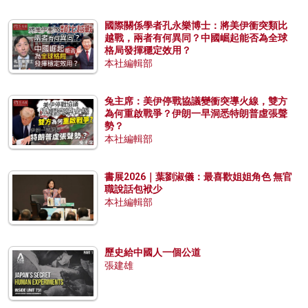
國際關係學者孔永樂博士：將美伊衝突類比
越戰，兩者有何異同？中國崛起能否為全球
格局發揮穩定效用？
本社編輯部
兔主席：美伊停戰協議變衝突導火線，雙方
為何重啟戰爭？伊朗一早洞悉特朗普虛張聲
勢？
本社編輯部
書展2026｜葉劉淑儀：最喜歡姐姐角色 無官
職說話包袱少
本社編輯部
歷史給中國人一個公道
張建雄