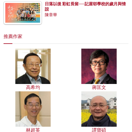
日落以後 彩虹長留──記屋邨學校的歲月與情
誼
陳章華
推薦作家
高希均
蔣匡文
林超英
譚寶碩