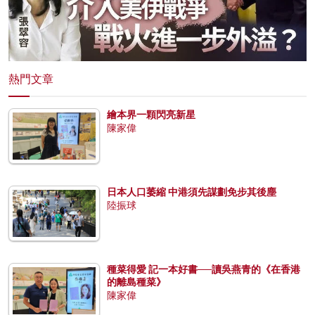
熱門文章
繪本界一顆閃亮新星
陳家偉
日本人口萎縮 中港須先謀劃免步其後塵
陸振球
種菜得愛 記一本好書──讀吳燕青的《在香港
的離島種菜》
陳家偉