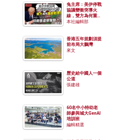
兔主席：美伊停戰
協議變衝突導火
線，雙方為何重啟
戰爭？伊朗一早洞
本社編輯部
悉特朗普虛張聲
勢？
香港五年規劃須提
前布局大鵬灣
來文
歷史給中國人一個
公道
張建雄
60名中小特幼老
師參與城大GenAI
培訓班
編輯精選