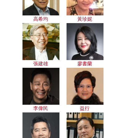
高希均
黃珍妮
張建雄
廖書蘭
李偉民
益行