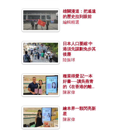
雄關漫道：把遙遠
的歷史拉到眼前
編輯精選
日本人口萎縮 中
港須先謀劃免步其
後塵
陸振球
種菜得愛 記一本
好書──讀吳燕青
的《在香港的離島
種菜》
陳家偉
繪本界一顆閃亮新
星
陳家偉