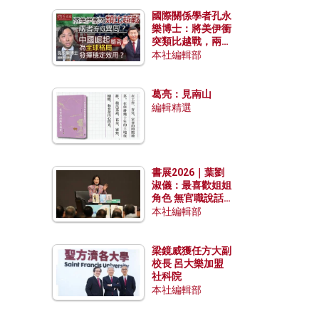
國際關係學者孔永
樂博士：將美伊衝
突類比越戰，兩者
有何異同？中國崛
本社編輯部
起能否為全球格局
發揮穩定效用？
葛亮：見南山
編輯精選
書展2026｜葉劉
淑儀：最喜歡姐姐
角色 無官職說話
包袱少
本社編輯部
梁鏡威獲任方大副
校長 呂大樂加盟
社科院
本社編輯部