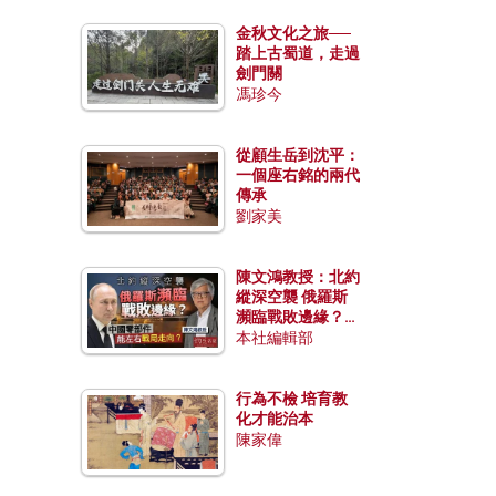
金秋文化之旅──
踏上古蜀道，走過
劍門關
馮珍今
從顧生岳到沈平：
一個座右銘的兩代
傳承
劉家美
陳文鴻教授：北約
縱深空襲 俄羅斯
瀕臨戰敗邊緣？中
國零部件能左右戰
本社編輯部
局走向？
行為不檢 培育教
化才能治本
陳家偉