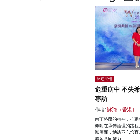
詠翔展翅
危重病中 不失
專訪
作者:
詠翔（香港）
南丁格爾的精神，推動
奔馳在承傳護理的路程
際層面，她總不忘培育
着她共同努力。