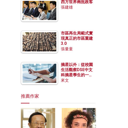
西方世界兩批政客
張建雄
市區再生局範式實
現真正的市區重建
3.0
張量童
摘星以外：從校園
生活觀察DSE中文
科摘星學生的一點
特質
來文
推薦作家