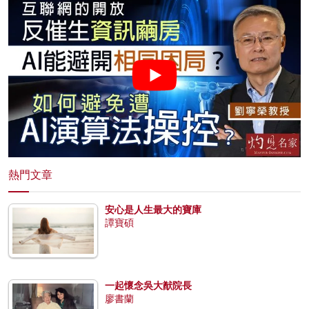
熱門文章
安心是人生最大的寶庫
譚寶碩
一起懷念吳大猷院長
廖書蘭