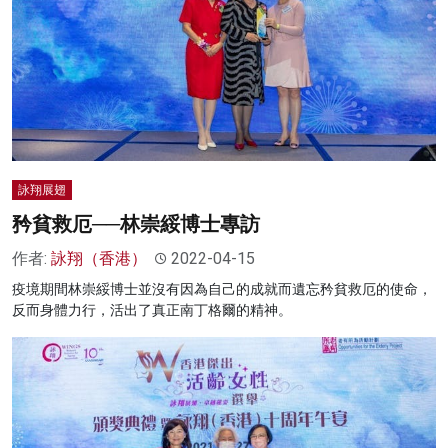
詠翔展翅
矜貧救厄──林崇綏博士專訪
作者:
詠翔（香港）
2022-04-15
疫境期間林崇綏博士並沒有因為自己的成就而遺忘矜貧救厄的使命，
反而身體力行，活出了真正南丁格爾的精神。