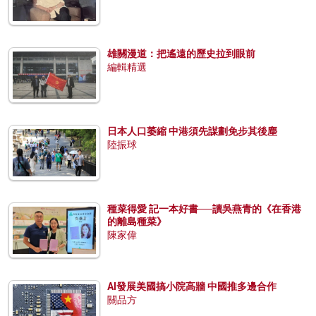
雄關漫道：把遙遠的歷史拉到眼前
編輯精選
日本人口萎縮 中港須先謀劃免步其後塵
陸振球
種菜得愛 記一本好書──讀吳燕青的《在香港
的離島種菜》
陳家偉
AI發展美國搞小院高牆 中國推多邊合作
關品方