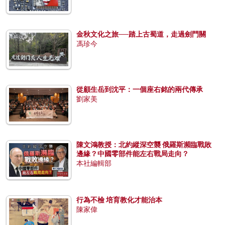
金秋文化之旅──踏上古蜀道，走過劍門關
馮珍今
從顧生岳到沈平：一個座右銘的兩代傳承
劉家美
陳文鴻教授：北約縱深空襲 俄羅斯瀕臨戰敗
邊緣？中國零部件能左右戰局走向？
本社編輯部
行為不檢 培育教化才能治本
陳家偉