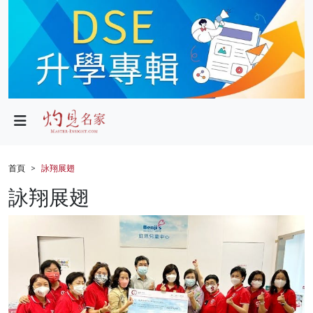
政局
教育
文化
財經
首頁
詠翔展翅
生活
詠翔展翅
健康
商業
科技
影片