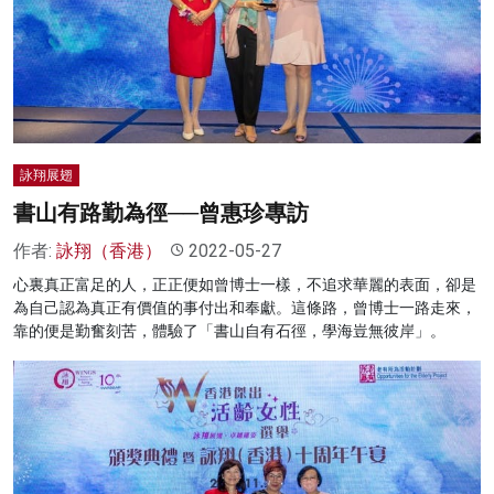
詠翔展翅
書山有路勤為徑──曾惠珍專訪
作者:
詠翔（香港）
2022-05-27
心裏真正富足的人，正正便如曾博士一樣，不追求華麗的表面，卻是
為自己認為真正有價值的事付出和奉獻。這條路，曾博士一路走來，
靠的便是勤奮刻苦，體驗了「書山自有石徑，學海豈無彼岸」。