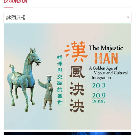
按類別瀏覽
詠翔展翅