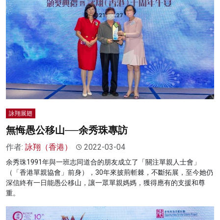
詠翔展翅
無悔愚公移山──余秀珠專訪
作者:
詠翔（香港）
2022-03-04
余秀珠1991年與一班志同道合的朋友成立了「關注單親人士會」
（「香港單親協會」前身），30年來披荊斬棘，不斷拓展，至今她仍
深信終有一日能愚公移山，讓一眾單親媽媽，獲得應有的支援和尊
重。