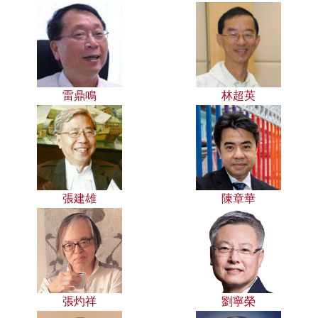
雷鼎鳴
林超英
張建雄
陳章華
張灼祥
劉寧榮