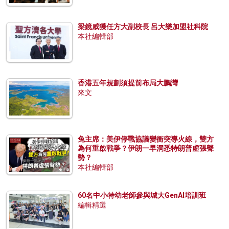
梁鏡威獲任方大副校長 呂大樂加盟社科院
本社編輯部
香港五年規劃須提前布局大鵬灣
來文
兔主席：美伊停戰協議變衝突導火線，雙方
為何重啟戰爭？伊朗一早洞悉特朗普虛張聲
勢？
本社編輯部
60名中小特幼老師參與城大GenAI培訓班
編輯精選