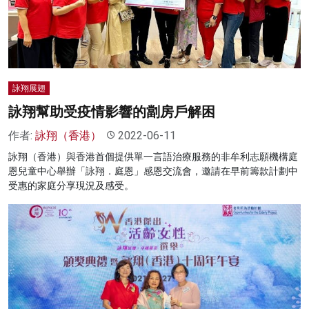
名家榜
灼見活動
關於我們
詠翔展翅
詠翔幫助受疫情影響的劏房戶解困
作者:
詠翔（香港）
2022-06-11
詠翔（香港）與香港首個提供單一言語治療服務的非牟利志願機構庭
恩兒童中心舉辦「詠翔．庭恩」感恩交流會，邀請在早前籌款計劃中
受惠的家庭分享現況及感受。