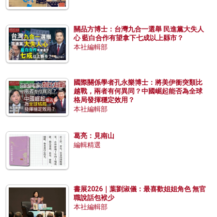
關品方博士：台灣九合一選舉 民進黨大失人
心 藍白合作有望拿下七成以上縣市？
本社編輯部
國際關係學者孔永樂博士：將美伊衝突類比
越戰，兩者有何異同？中國崛起能否為全球
格局發揮穩定效用？
本社編輯部
葛亮：見南山
編輯精選
書展2026｜葉劉淑儀：最喜歡姐姐角色 無官
職說話包袱少
本社編輯部