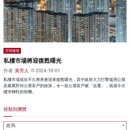
名家榜
灼見活動
關於我們
芳間樓傳
私樓市場將迎復甦曙光
作者:
黃芳人
2024-10-01
私樓市場或在不久將來會迎來復甦曙光，其中政府大力打擊濫用公屋
及嚴厲對待公屋富戶的政策，令一批公屋富戶被「迫遷」，或成今次
樓市轉旺的契機。
按類別瀏覽
政局