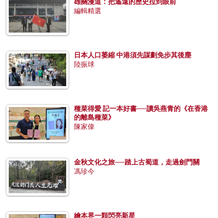
雄關漫道：把遙遠的歷史拉到眼前
編輯精選
日本人口萎縮 中港須先謀劃免步其後塵
陸振球
種菜得愛 記一本好書──讀吳燕青的《在香港
的離島種菜》
陳家偉
金秋文化之旅──踏上古蜀道，走過劍門關
馮珍今
繪本界一顆閃亮新星