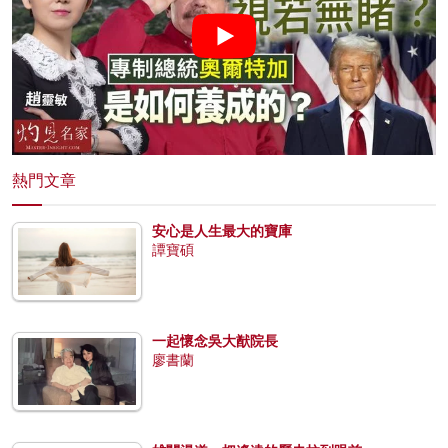
熱門文章
安心是人生最大的寶庫
譚寶碩
一起懷念吳大猷院長
廖書蘭