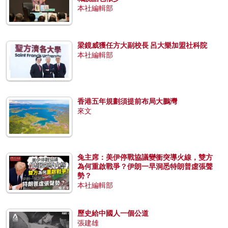
本社編輯部
梁鏡威獲任方大副校長 呂大樂加盟社科院
本社編輯部
香港五年規劃須提前布局大鵬灣
來文
兔主席：美伊停戰協議變衝突導火線，雙方
為何重啟戰爭？伊朗一早洞悉特朗普虛張聲
勢？
本社編輯部
歷史給中國人一個公道
張建雄