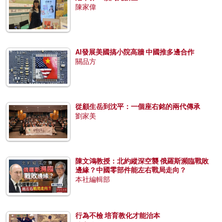
陳家偉
AI發展美國搞小院高牆 中國推多邊合作
關品方
從顧生岳到沈平：一個座右銘的兩代傳承
劉家美
陳文鴻教授：北約縱深空襲 俄羅斯瀕臨戰敗
邊緣？中國零部件能左右戰局走向？
本社編輯部
行為不檢 培育教化才能治本