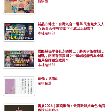
陳家偉
關品方博士：台灣九合一選舉 民進黨大失人
心 藍白合作有望拿下七成以上縣市？
本社編輯部
國際關係學者孔永樂博士：將美伊衝突類比
越戰，兩者有何異同？中國崛起能否為全球
格局發揮穩定效用？
本社編輯部
葛亮：見南山
編輯精選
書展2026｜葉劉淑儀：最喜歡姐姐角色 無官
職說話包袱少