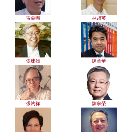
雷鼎鳴
林超英
張建雄
陳章華
張灼祥
劉寧榮