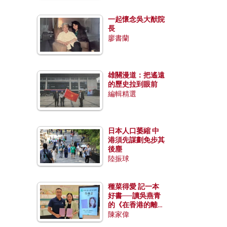
一起懷念吳大猷院
長
廖書蘭
雄關漫道：把遙遠
的歷史拉到眼前
編輯精選
日本人口萎縮 中
港須先謀劃免步其
後塵
陸振球
種菜得愛 記一本
好書──讀吳燕青
的《在香港的離島
種菜》
陳家偉