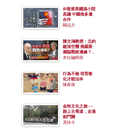
AI發展美國搞小院
高牆 中國推多邊
合作
關品方
陳文鴻教授：北約
縱深空襲 俄羅斯
瀕臨戰敗邊緣？中
國零部件能左右戰
本社編輯部
局走向？
行為不檢 培育教
化才能治本
陳家偉
金秋文化之旅──
踏上古蜀道，走過
劍門關
馮珍今