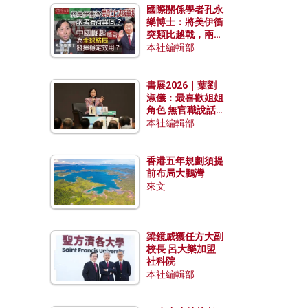
國際關係學者孔永
樂博士：將美伊衝
突類比越戰，兩者
有何異同？中國崛
本社編輯部
起能否為全球格局
發揮穩定效用？
書展2026｜葉劉
淑儀：最喜歡姐姐
角色 無官職說話
包袱少
本社編輯部
香港五年規劃須提
前布局大鵬灣
來文
梁鏡威獲任方大副
校長 呂大樂加盟
社科院
本社編輯部