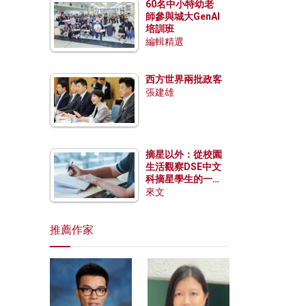
60名中小特幼老
師參與城大GenAI
培訓班
編輯精選
西方世界兩批政客
張建雄
摘星以外：從校園
生活觀察DSE中文
科摘星學生的一點
特質
來文
推薦作家