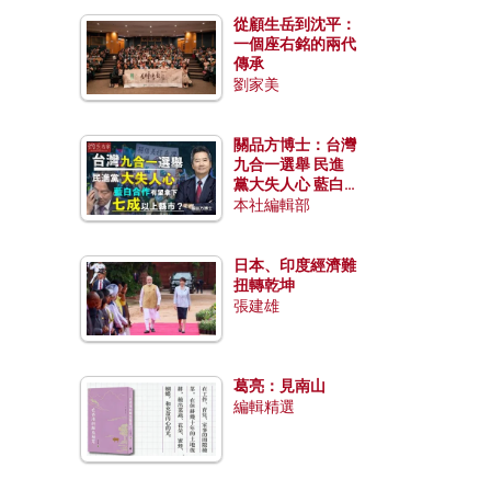
從顧生岳到沈平：
一個座右銘的兩代
傳承
劉家美
關品方博士：台灣
九合一選舉 民進
黨大失人心 藍白
合作有望拿下七成
本社編輯部
以上縣市？
日本、印度經濟難
扭轉乾坤
張建雄
葛亮：見南山
編輯精選