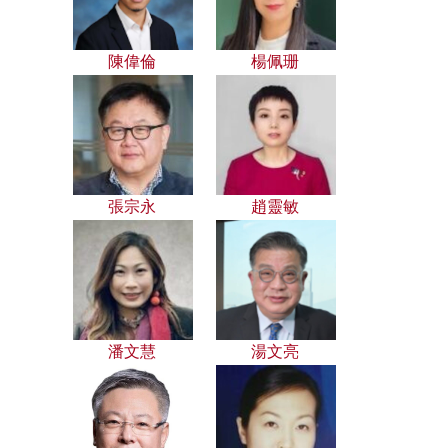
陳偉倫
楊佩珊
張宗永
趙靈敏
潘文慧
湯文亮