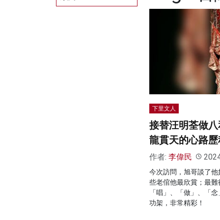
下里文人
接替汪明荃做八
龍貫天的心路歷
作者:
李偉民
202
今次訪問，旭哥談了他
些老倌他最欣賞；最難
「唱」、「做」、「念
功架，非常精彩！